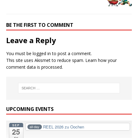
BE THE FIRST TO COMMENT
Leave a Reply
You must be
logged in
to post a comment.
This site uses Akismet to reduce spam.
Learn how your
comment data is processed.
UPCOMING EVENTS
SEP
REEL 2026 zu Oochen
all-day
25
Fri