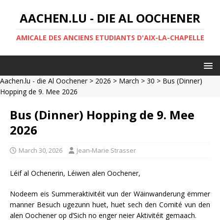
AACHEN.LU - DIE AL OOCHENER
AMICALE DES ANCIENS ETUDIANTS D'AIX-LA-CHAPELLE
Aachen.lu - die Al Oochener
>
2026
>
March
>
30
> Bus (Dinner)
Hopping de 9. Mee 2026
Bus (Dinner) Hopping de 9. Mee
2026
March 30, 2026
Jean-Marie Strasser
Léif al Ochenerin, Léiwen alen Oochener,
Nodeem eis Summeraktivitéit vun der Wäinwanderung ëmmer
manner Besuch ugezunn huet, huet sech den Comité vun den
alen Oochener op d’Sich no enger neier Aktivitéit gemaach.