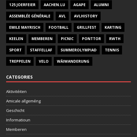
125 JOERFEIER
AACHEN.LU
AGAPE
ALUMNI
ASSEMBLÉE GÉNÉRALE
AVL
AVLHISTORY
EMILE MAYRISCH
FOOTBALL
GRILLFEST
KARTING
KEELEN
MEMBEREN
PICNIC
PONTTOR
RWTH
SPORT
STAFFELLAF
SUMMEROLYMPIAD
TENNIS
TREPPELEN
VELO
WÄIWANDERUNG
CATEGORIES
Aktivitéiten
Amicale allgeméng
Geschicht
Informatioun
Memberen