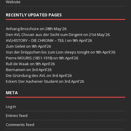
Website
RECENTLY UPDATED PAGES
Anhang Broschüre
on 28th May'26
Den AVL Chouer aus der Siicht vum Dirigent
on 21st May'26
AVLHISTORY – DIE CHRONIK – TEIL I
on 9th April'26
Zum Geleit
on 9th April'26
Vun der Drëppchen bis zum Lion sleeps tonight
on 9th April'26
Pierre MOURIS (1851-1918)
on 9th April'26
Rull de Waak
on 9th April'26
Biernamen
on 3rd April'26
Die Gründung des AVL
on 3rd April'26
Eckert: Der Aachener Student
on 3rd April'26
META
Log in
Entries feed
Comments feed