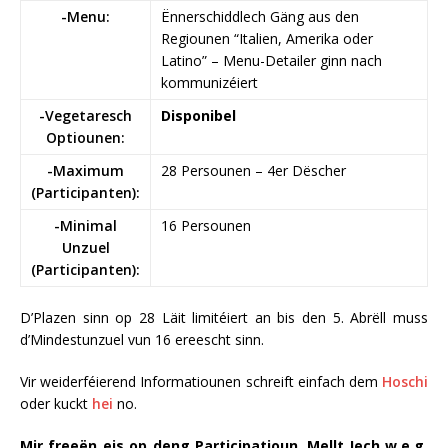
-Menu:
Ënnerschiddlech Gäng aus den
Regiounen “Italien, Amerika oder
Latino” – Menu-Detailer ginn nach
kommunizéiert
-Vegetaresch
Disponibel
Optiounen:
-Maximum
28 Persounen – 4er Dëscher
(Participanten):
-Minimal
16 Persounen
Unzuel
(Participanten):
D’Plazen sinn op 28 Läit limitéiert an bis den 5. Abrëll muss
d’Mindestunzuel vun 16 ereescht sinn.
Vir weiderféierend Informatiounen schreift einfach dem
Hoschi
oder kuckt
hei
no.
Mir freeën eis op deng Participatioun. Mellt Iech w.e.g.