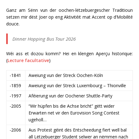
Ganz am Sënn vun der oochen-lëtzebuergescher Traditioun
setzen mir dëst Joer op eng Aktivitéit mat Accent op d’Mobilité
douce.
Dinner Hopping Bus Tour 2026
Wéi ass et dozou komm? Hei en klengen Aperçu historique:
(
Lecture facultative
)
-1841
Aweiung vun der Streck Oochen-Köln
-1859
Aweiung vun der Streck Luxembourg – Thionville
-1997
Aféierung vun der Oochener Shuttle-Party
-2005
“Wir hüpfen bis die Achse bricht” gëtt wider
Erwarten net vir den Eurovision Song Contest
ugeholl…
-2006
Aus Protest géint dës Entscheedung fiert well bal
all Lëtzebuerger Student selwer an nëmmen nach