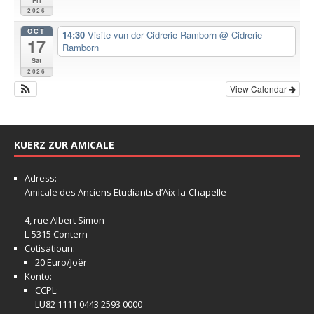
2026
OCT
14:30
Visite vun der Cidrerie Ramborn
@ Cidrerie
17
Ramborn
Sat
2026
View Calendar
KUERZ ZUR AMICALE
Adress:
Amicale
des Anciens Etudiants d’Aix-la-Chapelle
4, rue Albert Simon
L-5315 Contern
Cotisatioun:
20 Euro/Joër
Konto:
CCPL:
LU82 1111 0443 2593 0000