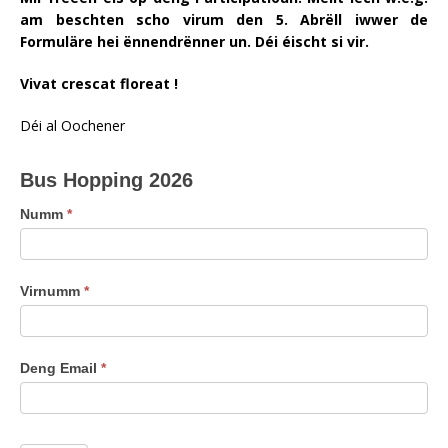
am beschten scho virum den 5. Abrëll iwwer de
Formuläre hei ënnendrënner un. Déi éischt si vir.
Vivat crescat floreat !
Déi al Oochener
Bus
Bus Hopping 2026
Hopping
2026
Numm
*
Virnumm
*
Deng Email
*