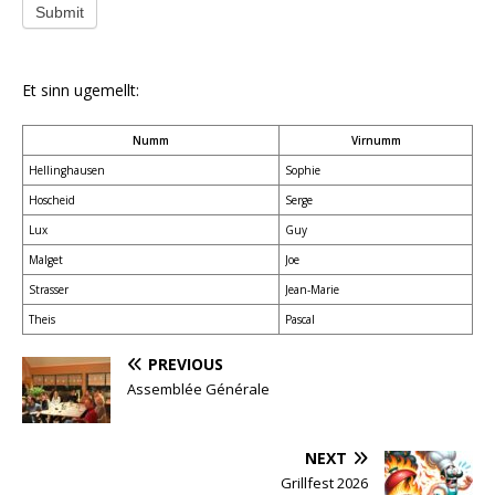
Submit
Et sinn ugemellt:
Numm
Virnumm
Hellinghausen
Sophie
Hoscheid
Serge
Lux
Guy
Malget
Joe
Strasser
Jean-Marie
Theis
Pascal
PREVIOUS
Assemblée Générale
NEXT
Grillfest 2026