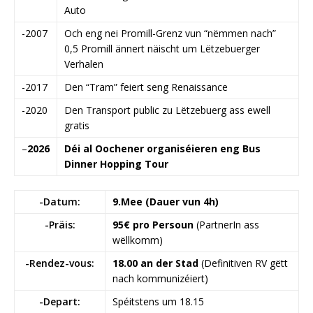
Auto
-2007
Och eng nei Promill-Grenz vun “nëmmen nach”
0,5 Promill ännert näischt um Lëtzebuerger
Verhalen
-2017
Den “Tram” feiert seng Renaissance
-2020
Den Transport public zu Lëtzebuerg ass ewell
gratis
–
2026
Déi al Oochener organiséieren eng Bus
Dinner Hopping Tour
-Datum:
9.Mee (Dauer vun 4h)
-Präis:
95€ pro Persoun
(PartnerIn ass
wëllkomm)
-Rendez-vous:
18.00 an der Stad
(Definitiven RV gëtt
nach kommunizéiert)
-Depart:
Spéitstens um 18.15