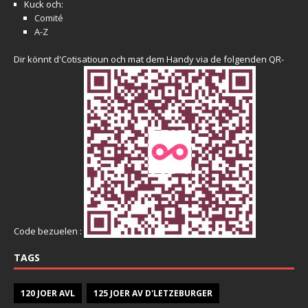
Kuck och:
Comité
A-Z
Dir könnt d'Cotisatioun och mat dem Handy via de folgenden QR-
Code bezuelen :
TAGS
120 JOER AVL
125 JOER AV D'LETZEBURGER