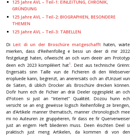
125 Jahre AVL – Teil-1: EINLEITUNG, CHRONIK,
GRÜNDUNG
125 Jahre AVL – Teil-2: BIOGRAPHIEN, BESONDERE
THEMEN
125 Jahre AVL – Teil-3: TABELLEN
Di
Leit di un der Broschüre matgeschafft
haten, wärte
mierken, dass d’Reihenfolleg e bessi un deer di mir 2022
festgeluegt haten, ofweischt an och vum deeër am Prototyp
1
deen ech 2023 kompiléiert hat
. Dest aus technische Grënn:
Engersäits sinn Taille vun de Fichieren di den Webserver
eropluede kann, begrenzt, an anerersäits och an d’Unzuel vun
de Säiten, di üblich Drocker als Broschüre drecken können.
Dofir hunn ech de Fichier an dräi Deeler opgesplekt an och
d’Fotoen si just an “Internet” Qualitéit. Dozou hunn ech
versicht se an eng gewësse logisch Reihenfolleg ze brengen,
an d’Artikele manner thematisch, manner chronologisch mee
mi no Auteuren ze gruppéieren, fir dass ee fir Querverweiser
just an engem Heft bliederen muss. Deen éischten Deel si
praktisch just meng Artikelen, da kommen di von den