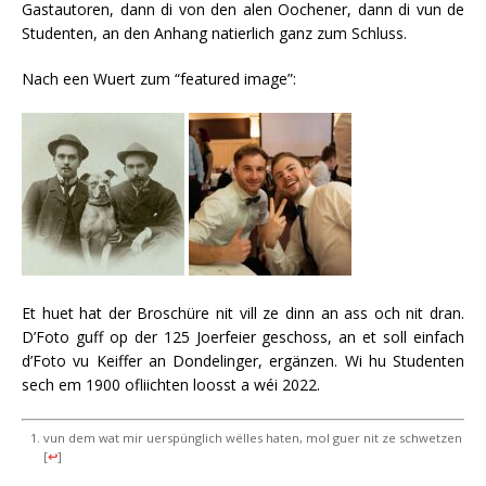
Gastautoren, dann di von den alen Oochener, dann di vun de
Studenten, an den Anhang natierlich ganz zum Schluss.
Nach een Wuert zum “featured image”:
Et huet hat der Broschüre nit vill ze dinn an ass och nit dran.
D’Foto guff op der 125 Joerfeier geschoss, an et soll einfach
d’Foto vu Keiffer an Dondelinger, ergänzen. Wi hu Studenten
sech em 1900 ofliichten loosst a wéi 2022.
vun dem wat mir uerspünglich wëlles haten, mol guer nit ze schwetzen
[
↩
]