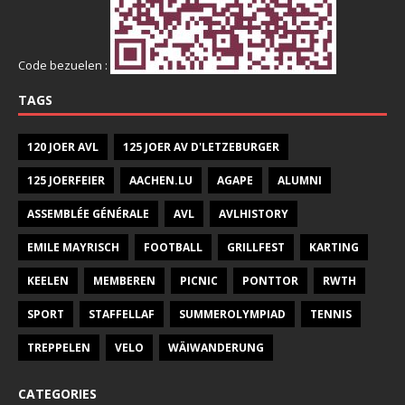
Code bezuelen :
TAGS
120 JOER AVL
125 JOER AV D'LETZEBURGER
125 JOERFEIER
AACHEN.LU
AGAPE
ALUMNI
ASSEMBLÉE GÉNÉRALE
AVL
AVLHISTORY
EMILE MAYRISCH
FOOTBALL
GRILLFEST
KARTING
KEELEN
MEMBEREN
PICNIC
PONTTOR
RWTH
SPORT
STAFFELLAF
SUMMEROLYMPIAD
TENNIS
TREPPELEN
VELO
WÄIWANDERUNG
CATEGORIES