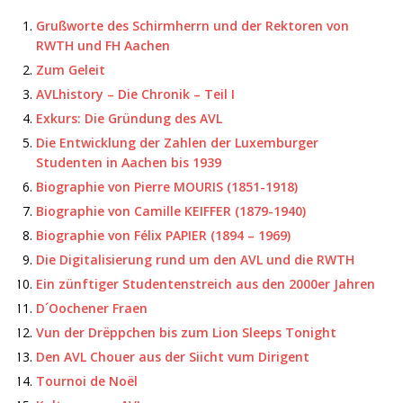
Grußworte des Schirmherrn und der Rektoren von
RWTH und FH Aachen
Zum Geleit
AVLhistory – Die Chronik – Teil I
Exkurs: Die Gründung des AVL
Die Entwicklung der Zahlen der Luxemburger
Studenten in Aachen bis 1939
Biographie von Pierre MOURIS (1851-1918)
Biographie von Camille KEIFFER (1879-1940)
Biographie von Félix PAPIER (1894 – 1969)
Die Digitalisierung rund um den AVL und die RWTH
Ein zünftiger Studentenstreich aus den 2000er Jahren
D´Oochener Fraen
Vun der Drëppchen bis zum Lion Sleeps Tonight
Den AVL Chouer aus der Siicht vum Dirigent
Tournoi de Noël