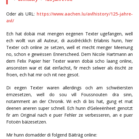
Oder als URL:
https://www.aachen.lu/avlhistory/125-jahre-
avl/
Ech hat dobäi mat mengen eegenen Texter ugefangen, well
ech wollt vun all Auteur, di ausdrécklich Erlabnis hunn, hier
Texter och online ze setzen, well et mecht menger Meenung
no, schon e gewëssen Ennerscheed. Dem Nicole Hartmann an
dem Felix Papier hier Texter waren dobäi scho laang online,
ansonsten war et dat einfachst, fir mech selwer als éischt ze
froen, ech hat mir och nit nee gesot.
Di eegen Texter waren allerdings och am schwéiersten
ëmzesetzen, well do sou vill Foussnouten dra sinn,
notamment an der Chronik. Wi ech di bis hat, gung et mat
deenen aneren super schnell. Ech hunn d’Geleeënheet genotzt
fir am Original nach e puer Fehler ze verbesseren, an e puer
Fotoën bäizesetzen.
Mir hunn domadder di folgend Bäiträg online: