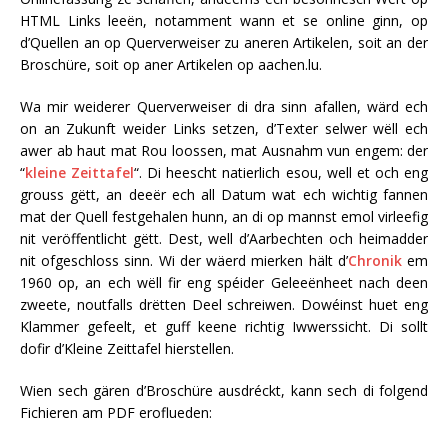
HTML Links leeën, notamment wann et se online ginn, op
d’Quellen an op Querverweiser zu aneren Artikelen, soit an der
Broschüre, soit op aner Artikelen op aachen.lu.
Wa mir weiderer Querverweiser di dra sinn afallen, wärd ech
on an Zukunft weider Links setzen, d’Texter selwer wëll ech
awer ab haut mat Rou loossen, mat Ausnahm vun engem: der
“
kleine Zeittafel
“. Di heescht natierlich esou, well et och eng
grouss gëtt, an deeër ech all Datum wat ech wichtig fannen
mat der Quell festgehalen hunn, an di op mannst emol virleefig
nit veröffentlicht gëtt. Dest, well d’Aarbechten och heimadder
nit ofgeschloss sinn. Wi der wäerd mierken hält d’
Chronik
em
1960 op, an ech wëll fir eng spéider Geleeënheet nach deen
zweete, noutfalls drëtten Deel schreiwen. Dowéinst huet eng
Klammer gefeelt, et guff keene richtig Iwwerssicht. Di sollt
dofir d’Kleine Zeittafel hierstellen.
Wien sech gären d’Broschüre ausdréckt, kann sech di folgend
Fichieren am PDF eroflueden: