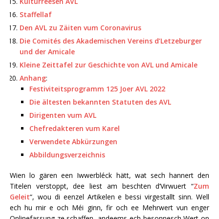
Kulturreesen AVL
Staffellaf
Den AVL zu Zäiten vum Coronavirus
Die Comités des Akademischen Vereins d’Letzeburger
und der Amicale
Kleine Zeittafel zur Geschichte von AVL und Amicale
Anhang
:
Festiviteitsprogramm 125 Joer AVL 2022
Die ältesten bekannten Statuten des AVL
Dirigenten vum AVL
Chefredakteren vum Karel
Verwendete Abkürzungen
Abbildungsverzeichnis
Wien lo gären een Iwwerbléck hätt, wat sech hannert den
Titelen verstoppt, dee liest am beschten d’Virwuert “
Zum
Geleit
“, wou di eenzel Artikelen e bessi virgestallt sinn. Well
ech hu mir e och Méi ginn, fir och ee Mehrwert vun enger
Onlinefassung ze schaffen, andeems ech besonnesch Wert op