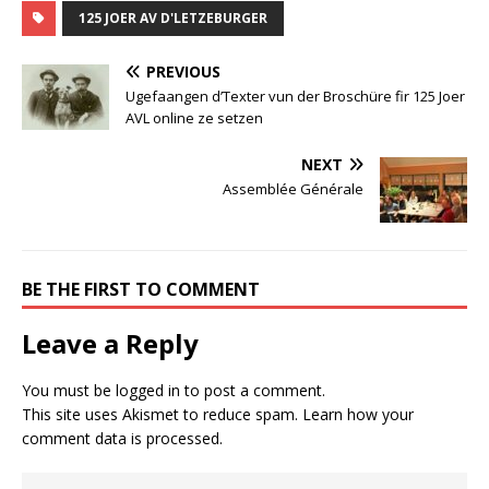
125 JOER AV D'LETZEBURGER
PREVIOUS
Ugefaangen d’Texter vun der Broschüre fir 125 Joer
AVL online ze setzen
NEXT
Assemblée Générale
BE THE FIRST TO COMMENT
Leave a Reply
You must be
logged in
to post a comment.
This site uses Akismet to reduce spam.
Learn how your
comment data is processed.