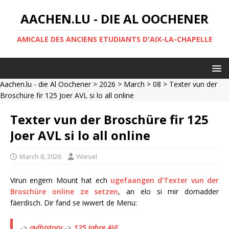
AACHEN.LU - DIE AL OOCHENER
AMICALE DES ANCIENS ETUDIANTS D'AIX-LA-CHAPELLE
Aachen.lu - die Al Oochener
>
2026
>
March
>
08
> Texter vun der
Broschüre fir 125 Joer AVL si lo all online
Texter vun der Broschüre fir 125
Joer AVL si lo all online
March 8, 2026
Wiesel
Virun engem Mount hat ech
ugefaangen d’Texter vun der
Broschüre online ze setzen
, an elo si mir domadder
fäerdisch. Dir fand se iwwert de Menu:
->
avlhistory
->
125 Jahre AVL