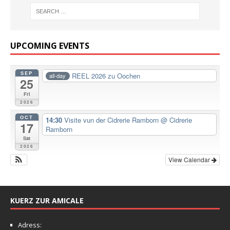
UPCOMING EVENTS
SEP
REEL 2026 zu Oochen
all-day
25
Fri
2026
OCT
14:30
Visite vun der Cidrerie Ramborn
@ Cidrerie
17
Ramborn
Sat
2026
View Calendar
KUERZ ZUR AMICALE
Adress: