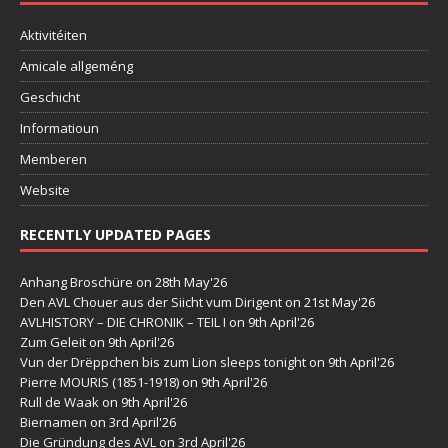
Aktivitéiten
Amicale allgeméng
Geschicht
Informatioun
Memberen
Website
RECENTLY UPDATED PAGES
Anhang Broschüre
on 28th May'26
Den AVL Chouer aus der Siicht vum Dirigent
on 21st May'26
AVLHISTORY – DIE CHRONIK – TEIL I
on 9th April'26
Zum Geleit
on 9th April'26
Vun der Drëppchen bis zum Lion sleeps tonight
on 9th April'26
Pierre MOURIS (1851-1918)
on 9th April'26
Rull de Waak
on 9th April'26
Biernamen
on 3rd April'26
Die Gründung des AVL
on 3rd April'26