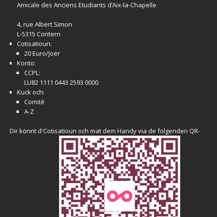
Amicale
des Anciens Etudiants d’Aix-la-Chapelle
4, rue Albert Simon
L-5315 Contern
Cotisatioun:
20 Euro/Joër
Konto:
CCPL:
LU82 1111 0443 2593 0000
Kuck och:
Comité
A-Z
Dir könnt d'Cotisatioun och mat dem Handy via de folgenden QR-