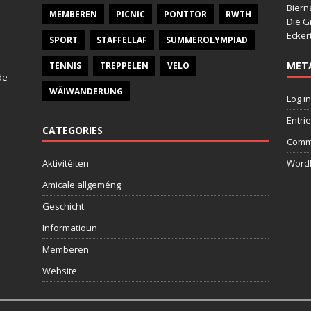
Bier
MEMBEREN
PICNIC
PONTTOR
RWTH
Die G
Ecker
SPORT
STAFFELLAF
SUMMEROLYMPIAD
MET
TENNIS
TREPPELEN
VELO
de
WÄIWANDERUNG
Log in
Entri
CATEGORIES
Comm
Aktivitéiten
WordP
Amicale allgeméng
Geschicht
Informatioun
Memberen
Website