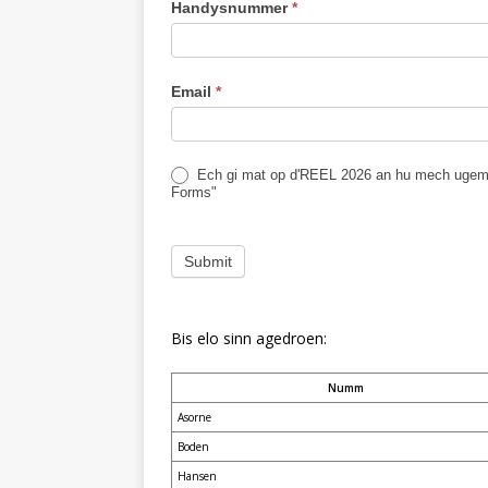
Handysnummer
*
Email
*
Ech gi mat op d'REEL 2026 an hu mech ugemel
Forms"
Submit
Bis elo sinn agedroen:
Numm
Asorne
Boden
Hansen