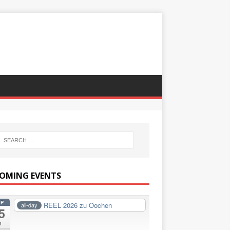
OMING EVENTS
EP
REEL 2026 zu Oochen
all-day
5
i