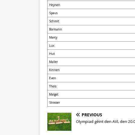
Heynen
Spaus
Schmit
Bormann
Marcy
Lux
Hut
Maller
Kinnen
Even
Theis
Malget
Strasser
PREVIOUS
Olympiad géint den AVL den 20.0