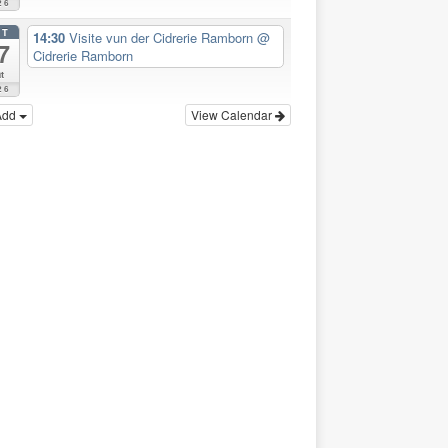
26
CT
14:30
Visite vun der Cidrerie Ramborn
@
7
Cidrerie Ramborn
t
26
Add
View Calendar