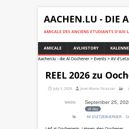
AACHEN.LU - DIE
AMICALE DES ANCIENS ETUDIANTS D'AIX-
AMICALE
AVLHISTORY
KALENNE
Aachen.lu - die Al Oochener
>
Events
>
AV d'Letz
REEL 2026 zu Ooc
July 5, 2026
Jean-Marie Strasser
September 25, 202
WHEN:
all-day
AV D'LETZEBUERGER
C
Léif al Oochenerin, Léiwen alen Oochener,