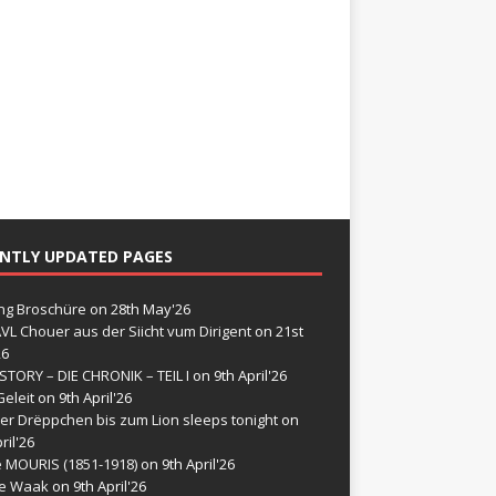
NTLY UPDATED PAGES
g Broschüre
on 28th May'26
VL Chouer aus der Siicht vum Dirigent
on 21st
26
STORY – DIE CHRONIK – TEIL I
on 9th April'26
eleit
on 9th April'26
er Drëppchen bis zum Lion sleeps tonight
on
ril'26
e MOURIS (1851-1918)
on 9th April'26
de Waak
on 9th April'26