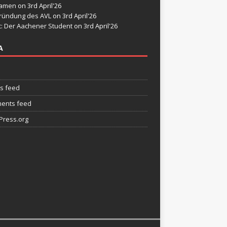
namen
on 3rd April'26
ründung des AVL
on 3rd April'26
t: Der Aachener Student
on 3rd April'26
A
es feed
ents feed
ress.org