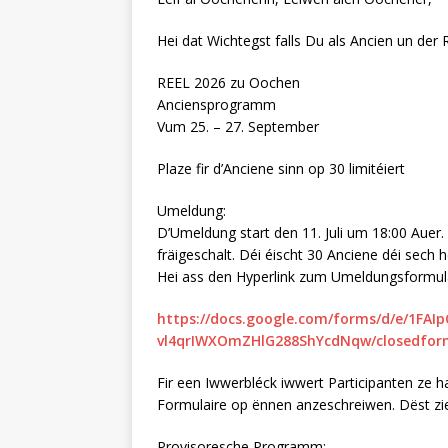
Hei dat Wichtegst falls Du als Ancien un der
REEL 2026 zu Oochen
Anciensprogramm
Vum 25. – 27. September
Plaze fir d’Anciene sinn op 30 limitéiert
Umeldung:
D’Umeldung start den 11. Juli um 18:00 Au
fräigeschalt. Déi éischt 30 Anciene déi sech h
Hei ass den Hyperlink zum Umeldungsformula
https://docs.google.com/forms/d/e/1FA
vl4qrIWXOmZHlG288ShYcdNqw/closedfor
Fir een Iwwerbléck iwwert Participanten ze 
Formulaire op ënnen anzeschreiwen. Dëst zie
Provisoresche Programm: