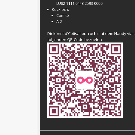
LU82 1111 0443 2593 0000
Kuck och:
Comité
A-Z
Dir könnt d'Cotisatioun och mat dem Handy via 
folgenden QR-Code bezuelen :