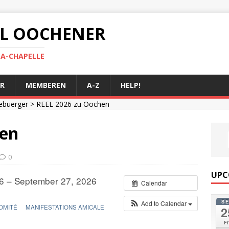
 AL OOCHENER
LA-CHAPELLE
R
MEMBEREN
A-Z
HELP!
ebuerger
> REEL 2026 zu Oochen
hen
0
UPC
6 – September 27, 2026
Calendar
S
Add to Calendar
OMITÉ
MANIFESTATIONS AMICALE
2
Fr