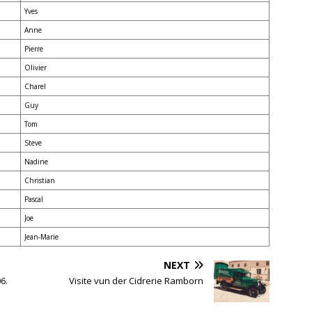
Yves
Anne
Pierre
Olivier
Charel
Guy
Tom
Steve
Nadine
Christian
Pascal
Joe
Jean-Marie
NEXT
6.
Visite vun der Cidrerie Ramborn