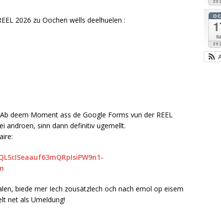
20
O
 REEL 2026 zu Oochen wëlls deelhuelen :
1
Sa
20
er. Ab deem Moment ass de Google Forms vun der REEL
ei androen, sinn dann definitiv ugemellt.
ire:
IpQLScISeaauf63mQRpIsiPW9n1-
m
halen, biede mer Iech zousätzlech och nach emol op eisem
lt net als Umeldung!