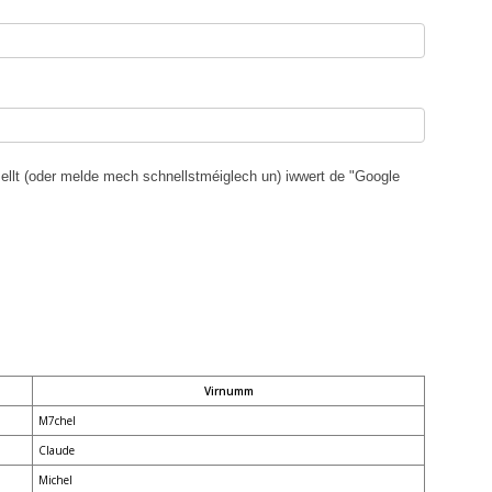
lt (oder melde mech schnellstméiglech un) iwwert de "Google
Virnumm
M7chel
Claude
Michel