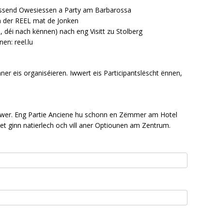
éissend Owesiessen a Party am Barbarossa
 der REEL mat de Jonken
, déi nach kënnen) nach eng Visitt zu Stolberg
en: reel.lu
er eis organiséieren. Iwwert eis Participantslëscht ënnen,
elwer. Eng Partie Anciene hu schonn en Zëmmer am Hotel
t ginn natierlech och vill aner Optiounen am Zentrum.