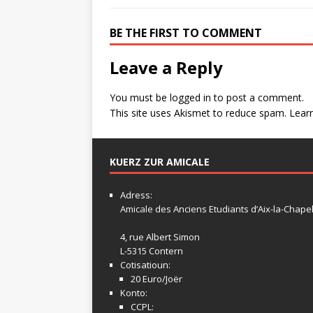
BE THE FIRST TO COMMENT
Leave a Reply
You must be
logged in
to post a comment.
This site uses Akismet to reduce spam.
Lear
KUERZ ZUR AMICALE
Adress:
Amicale
des Anciens Etudiants d’Aix-la-Chapel
4, rue Albert Simon
L-5315 Contern
Cotisatioun:
20 Euro/Joër
Konto:
CCPL: