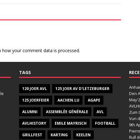
n how your comment data is processed.
TAGS
RECE
Anhan
120 JOER AVL
125 JOER AV D'LETZEBURGER
le
Den A
May'
125 JOERFEIER
AACHEN.LU
AGAPE
AVLHI
ALUMNI
ASSEMBLÉE GÉNÉRALE
AVL
Zum G
Vun d
AVLHISTORY
EMILE MAYRISCH
FOOTBALL
9th Ap
Pierr
GRILLFEST
KARTING
KEELEN
Rull 