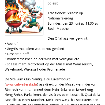
op eist
Traditionellt Grillfest op
Nationalfeierdag
Sonndes, den 23. Juni ab 11:30 zu
Bech-Maacher
Den Oflaf ass wéi gewinnt:
• Aperitif
• Gegrills mat allem wat dozou gehéiert
• Dessert a Kaffi
• Ronderëmturnen op der Wiss mat Volleyball etc.
• Spaass mam Motorboot op der Musel mat Waasserschi,
Wakeboard, Wakesurf oder Promenade
De Site vum Club Nautique du Luxembourg
(
www.cnlwaterski.lu
) ass direkt un der Musel, wann der vu
Réimech kommt, hannert dem Hein lénks eran iwwert eng
kleng Bréck. Parke kennt der vis-à-vis beim Losch: 5, Quai de la
Moselle zu Bech-Maacher. Mellt Iech w.e.g. bis spéitstens den
21. Juni iwwert de Formulaire ënnen un. D’Participatioun ass 20