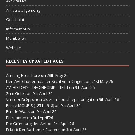
Aktivitéiten
Amicale allgeméng
Geschicht
Informatioun
Memberen
Website
RECENTLY UPDATED PAGES
Anhang Broschüre
on 28th May'26
Den AVL Chouer aus der Siicht vum Dirigent
on 21st May'26
AVLHISTORY – DIE CHRONIK – TEIL I
on 9th April'26
Zum Geleit
on 9th April'26
Vun der Drëppchen bis zum Lion sleeps tonight
on 9th April'26
Pierre MOURIS (1851-1918)
on 9th April'26
Rull de Waak
on 9th April'26
Biernamen
on 3rd April'26
Die Gründung des AVL
on 3rd April'26
Eckert: Der Aachener Student
on 3rd April'26