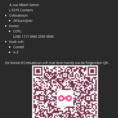
4, rue Albert Simon
L-5315 Contern
Cotisatioun:
20 Euro/Joër
Konto:
CCPL:
LU82 1111 0443 2593 0000
Kuck och:
Comité
A-Z
Dir könnt d'Cotisatioun och mat dem Handy via de folgenden QR-