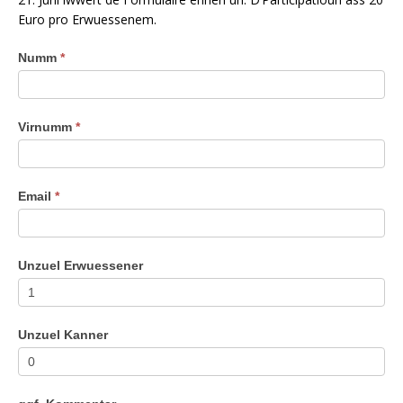
Euro pro Erwuessenem.
Grillfest
Numm
*
2025
Virnumm
*
Email
*
Unzuel Erwuessener
Unzuel Kanner