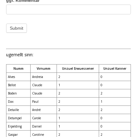
ggf. Kommentar
Submit
ugemellt sinn:
Numm
Virnumm
Unzuel Erwuessener
Unzuel Kanner
Alves
Andreia
2
0
Bellot
Claude
1
0
Boden
Claude
2
2
Dax
Paul
2
1
Detaille
André
2
2
Detampel
Carole
1
0
Erpelding
Daniel
1
0
Gaspar
Caroline
2
2