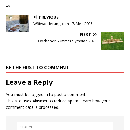
–>
PREVIOUS
Wäiwanderung, den 17. Mee 2025
NEXT
Oochener Summerolympiad 2025
BE THE FIRST TO COMMENT
Leave a Reply
You must be
logged in
to post a comment.
This site uses Akismet to reduce spam.
Learn how your
comment data is processed.