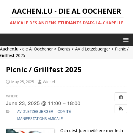
AACHEN.LU - DIE AL OOCHENER
AMICALE DES ANCIENS ETUDIANTS D'AIX-LA-CHAPELLE
Aachen.lu - die Al Oochener
>
Events
>
AV d'Letzebuerger
> Picnic /
Grillfest 2025
Picnic / Grillfest 2025
May 25, 2025
Wiesel
WHEN:
June 23, 2025 @ 11:00 – 18:00
AV D'LETZEBUERGER
COMITÉ
MANIFESTATIONS AMICALE
Och dëst Joer invitéiere mer Iech