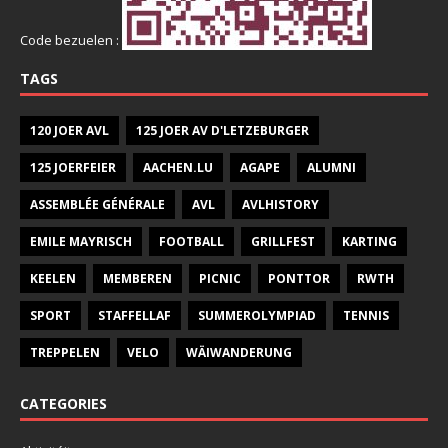
Code bezuelen :
TAGS
120 JOER AVL
125 JOER AV D'LETZEBURGER
125 JOERFEIER
AACHEN.LU
AGAPE
ALUMNI
ASSEMBLÉE GÉNÉRALE
AVL
AVLHISTORY
EMILE MAYRISCH
FOOTBALL
GRILLFEST
KARTING
KEELEN
MEMBEREN
PICNIC
PONTTOR
RWTH
SPORT
STAFFELLAF
SUMMEROLYMPIAD
TENNIS
TREPPELEN
VELO
WÄIWANDERUNG
CATEGORIES