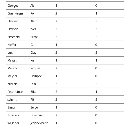
Georges
Alain
1
0
Guerkinger
Pol
2
1
Heynen
Alain
2
3
Heynen
Yves
2
3
Hoscheid
Serge
2
2
Kieffer
Gil
1
0
Lux
Guy
2
2
Malget
Joe
1
1
Meisch
Jacques
2
0
Meyers
Philippe
1
0
Nickels
Tom
2
2
Peterhänsel
Elke
2
1
schmit
Pit
2
2
Simon
Serge
1
0
Tzvetkov
Tzvetomir
2
0
Wagener
Jeanne-Marie
1
0