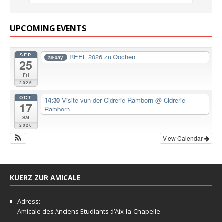
UPCOMING EVENTS
SEP
REEL 2026 zu Oochen
all-day
25
Fri
2026
OCT
14:30
Visite vun der Cidrerie Ramborn
@ Cidrerie
17
Ramborn
Sat
2026
View Calendar
KUERZ ZUR AMICALE
Adress:
Amicale
des Anciens Etudiants d’Aix-la-Chapelle