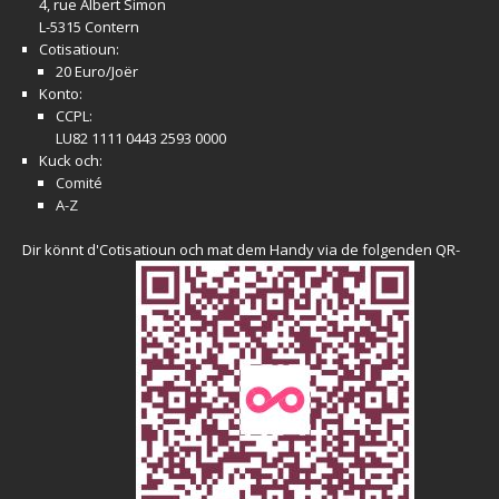
4, rue Albert Simon
L-5315 Contern
Cotisatioun:
20 Euro/Joër
Konto:
CCPL:
LU82 1111 0443 2593 0000
Kuck och:
Comité
A-Z
Dir könnt d'Cotisatioun och mat dem Handy via de folgenden QR-