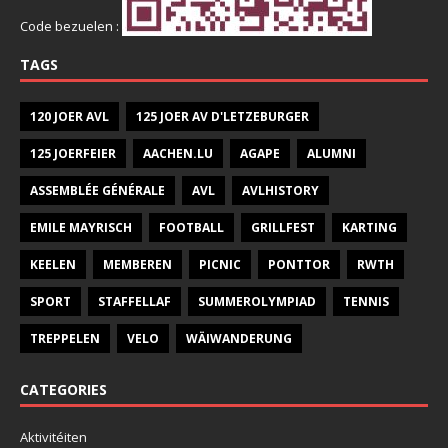
Code bezuelen :
TAGS
120 JOER AVL
125 JOER AV D'LETZEBURGER
125 JOERFEIER
AACHEN.LU
AGAPE
ALUMNI
ASSEMBLÉE GÉNÉRALE
AVL
AVLHISTORY
EMILE MAYRISCH
FOOTBALL
GRILLFEST
KARTING
KEELEN
MEMBEREN
PICNIC
PONTTOR
RWTH
SPORT
STAFFELLAF
SUMMEROLYMPIAD
TENNIS
TREPPELEN
VELO
WÄIWANDERUNG
CATEGORIES
Aktivitéiten