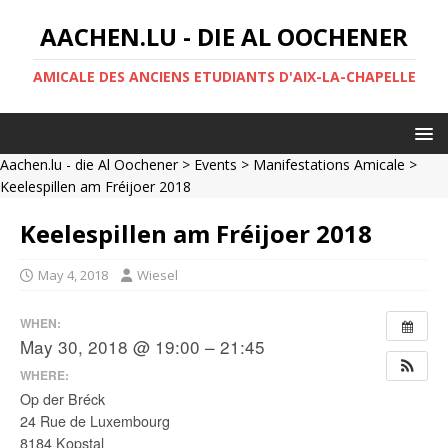
AACHEN.LU - DIE AL OOCHENER
AMICALE DES ANCIENS ETUDIANTS D'AIX-LA-CHAPELLE
Aachen.lu - die Al Oochener
>
Events
>
Manifestations Amicale
>
Keelespillen am Fréijoer 2018
Keelespillen am Fréijoer 2018
May 4, 2018
Wiesel
WHEN:
May 30, 2018 @ 19:00 – 21:45
WHERE:
Op der Bréck
24 Rue de Luxembourg
8184 Kopstal