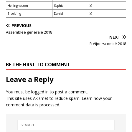
Hellinghausen
Sophie
(x)
Erpelding
Daniel
(x)
PREVIOUS
Assemblée générale 2018
NEXT
Fréijoerscomité 2018
BE THE FIRST TO COMMENT
Leave a Reply
You must be
logged in
to post a comment.
This site uses Akismet to reduce spam.
Learn how your
comment data is processed.