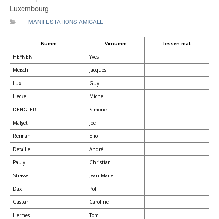
Luxembourg
MANIFESTATIONS AMICALE
Numm
Virnumm
Iessen mat
HEYNEN
Yves
Meisch
Jacques
Lux
Guy
Heckel
Michel
DENGLER
Simone
Malget
Joe
Rerman
Elio
Detaille
André
Pauly
Christian
Strasser
Jean-Marie
Dax
Pol
Gaspar
Caroline
Hermes
Tom