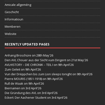
Amicale allgeméng
Geschicht
Informatioun
Memberen
Website
RECENTLY UPDATED PAGES
Anhang Broschüre
on 28th May'26
Den AVL Chouer aus der Siicht vum Dirigent
on 21st May'26
AVLHISTORY – DIE CHRONIK – TEIL I
on 9th April'26
Zum Geleit
on 9th April'26
Vun der Drëppchen bis zum Lion sleeps tonight
on 9th April'26
Pierre MOURIS (1851-1918)
on 9th April'26
Rull de Waak
on 9th April'26
Biernamen
on 3rd April'26
Die Gründung des AVL
on 3rd April'26
Eckert: Der Aachener Student
on 3rd April'26