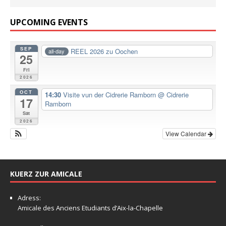
UPCOMING EVENTS
SEP
REEL 2026 zu Oochen
all-day
25
Fri
2026
OCT
14:30
Visite vun der Cidrerie Ramborn
@ Cidrerie
17
Ramborn
Sat
2026
View Calendar
KUERZ ZUR AMICALE
Adress:
Amicale
des Anciens Etudiants d’Aix-la-Chapelle