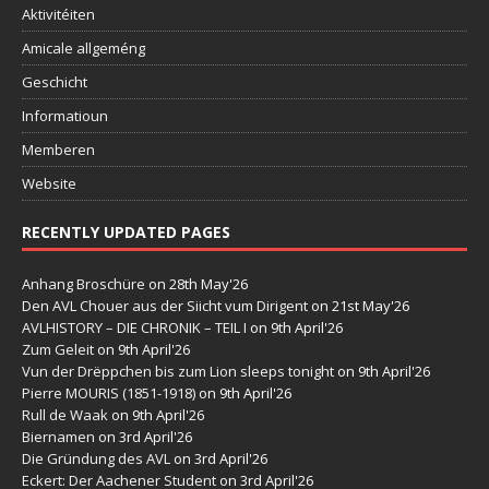
Aktivitéiten
Amicale allgeméng
Geschicht
Informatioun
Memberen
Website
RECENTLY UPDATED PAGES
Anhang Broschüre
on 28th May'26
Den AVL Chouer aus der Siicht vum Dirigent
on 21st May'26
AVLHISTORY – DIE CHRONIK – TEIL I
on 9th April'26
Zum Geleit
on 9th April'26
Vun der Drëppchen bis zum Lion sleeps tonight
on 9th April'26
Pierre MOURIS (1851-1918)
on 9th April'26
Rull de Waak
on 9th April'26
Biernamen
on 3rd April'26
Die Gründung des AVL
on 3rd April'26
Eckert: Der Aachener Student
on 3rd April'26