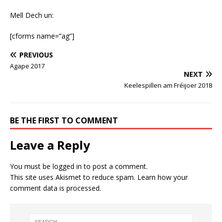
Mell Dech un:
[cforms name=”ag”]
PREVIOUS
Agape 2017
NEXT
Keelespillen am Fréijoer 2018
BE THE FIRST TO COMMENT
Leave a Reply
You must be
logged in
to post a comment.
This site uses Akismet to reduce spam.
Learn how your
comment data is processed.