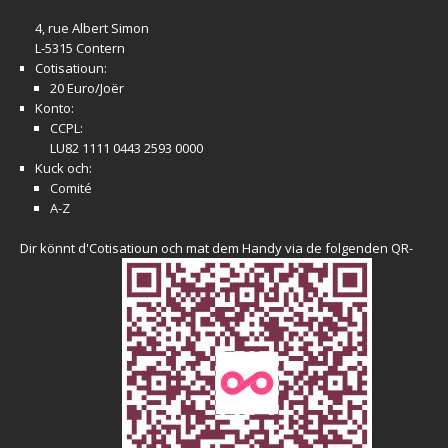
4, rue Albert Simon
L-5315 Contern
Cotisatioun:
20 Euro/Joër
Konto:
CCPL:
LU82 1111 0443 2593 0000
Kuck och:
Comité
A-Z
Dir könnt d'Cotisatioun och mat dem Handy via de folgenden QR-