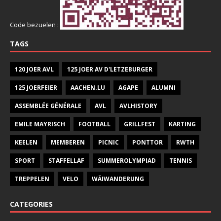
Code bezuelen :
TAGS
120 JOER AVL
125 JOER AV D'LETZEBURGER
125 JOERFEIER
AACHEN.LU
AGAPE
ALUMNI
ASSEMBLÉE GÉNÉRALE
AVL
AVLHISTORY
EMILE MAYRISCH
FOOTBALL
GRILLFEST
KARTING
KEELEN
MEMBEREN
PICNIC
PONTTOR
RWTH
SPORT
STAFFELLAF
SUMMEROLYMPIAD
TENNIS
TREPPELEN
VELO
WÄIWANDERUNG
CATEGORIES