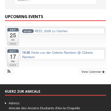
UPCOMING EVENTS
SEP
REEL 2026 zu Oochen
all-day
25
Fri
2026
OCT
14:30
Visite vun der Cidrerie Ramborn
@ Cidrerie
17
Ramborn
Sat
2026
View Calendar
KUERZ ZUR AMICALE
Adress:
Amicale
des Anciens Etudiants d’Aix-la-Chapelle