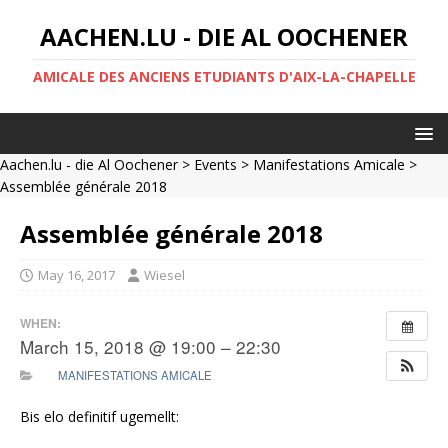
AACHEN.LU - DIE AL OOCHENER
AMICALE DES ANCIENS ETUDIANTS D'AIX-LA-CHAPELLE
Aachen.lu - die Al Oochener
>
Events
>
Manifestations Amicale
>
Assemblée générale 2018
Assemblée générale 2018
May 16, 2017
Wiesel
WHEN:
March 15, 2018 @ 19:00 – 22:30
MANIFESTATIONS AMICALE
Bis elo definitif ugemellt: