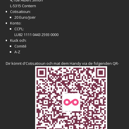
4, rue Albert Simon
L-5315 Contern
Cotisatioun:
20 Euro/Joër
Konto:
CCPL:
LU82 1111 0443 2593 0000
Kuck och:
Comité
A-Z
Dir könnt d'Cotisatioun och mat dem Handy via de folgenden QR-