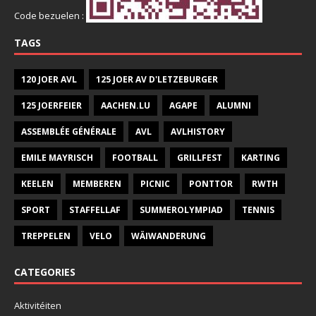
Code bezuelen :
TAGS
120 JOER AVL
125 JOER AV D'LETZEBURGER
125 JOERFEIER
AACHEN.LU
AGAPE
ALUMNI
ASSEMBLÉE GÉNÉRALE
AVL
AVLHISTORY
EMILE MAYRISCH
FOOTBALL
GRILLFEST
KARTING
KEELEN
MEMBEREN
PICNIC
PONTTOR
RWTH
SPORT
STAFFELLAF
SUMMEROLYMPIAD
TENNIS
TREPPELEN
VELO
WÄIWANDERUNG
CATEGORIES
Aktivitéiten