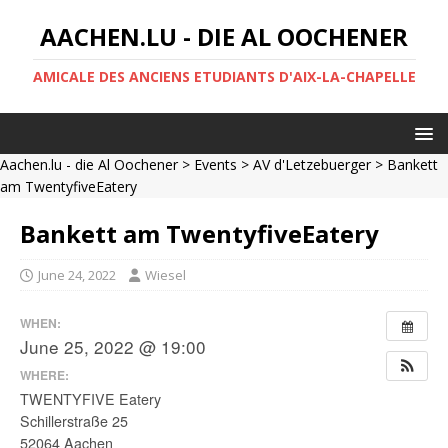
AACHEN.LU - DIE AL OOCHENER
AMICALE DES ANCIENS ETUDIANTS D'AIX-LA-CHAPELLE
Aachen.lu - die Al Oochener
>
Events
>
AV d'Letzebuerger
> Bankett
am TwentyfiveEatery
Bankett am TwentyfiveEatery
June 24, 2022
Wiesel
WHEN:
June 25, 2022 @ 19:00
WHERE:
TWENTYFIVE Eatery
Schillerstraße 25
52064 Aachen