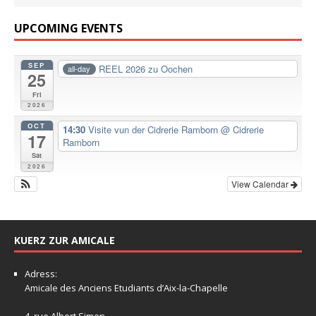
UPCOMING EVENTS
SEP
REEL 2026 zu Oochen
all-day
25
Fri
2026
OCT
14:30
Visite vun der Cidrerie Ramborn
@ Cidrerie
17
Ramborn
Sat
2026
View Calendar
KUERZ ZUR AMICALE
Adress:
Amicale
des Anciens Etudiants d’Aix-la-Chapelle