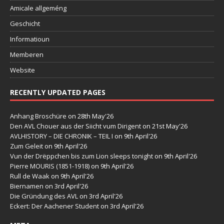
Amicale allgeméng
Geschicht
Informatioun
Memberen
Website
RECENTLY UPDATED PAGES
Anhang Broschüre
on 28th May'26
Den AVL Chouer aus der Siicht vum Dirigent
on 21st May'26
AVLHISTORY – DIE CHRONIK – TEIL I
on 9th April'26
Zum Geleit
on 9th April'26
Vun der Drëppchen bis zum Lion sleeps tonight
on 9th April'26
Pierre MOURIS (1851-1918)
on 9th April'26
Rull de Waak
on 9th April'26
Biernamen
on 3rd April'26
Die Gründung des AVL
on 3rd April'26
Eckert: Der Aachener Student
on 3rd April'26