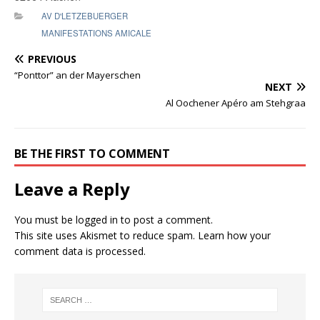
AV D'LETZEBUERGER
MANIFESTATIONS AMICALE
PREVIOUS
“Ponttor” an der Mayerschen
NEXT
Al Oochener Apéro am Stehgraa
BE THE FIRST TO COMMENT
Leave a Reply
You must be
logged in
to post a comment.
This site uses Akismet to reduce spam.
Learn how your
comment data is processed.