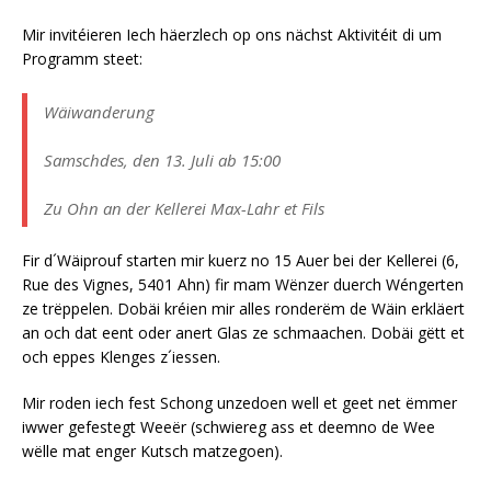
Mir invitéieren Iech häerzlech op ons nächst Aktivitéit di um
Programm steet:
Wäiwanderung
Samschdes, den 13. Juli ab 15:00
Zu Ohn an der Kellerei Max-Lahr et Fils
Fir d´Wäiprouf starten mir kuerz no 15 Auer bei der Kellerei (6,
Rue des Vignes, 5401 Ahn) fir mam Wënzer duerch Wéngerten
ze trëppelen. Dobäi kréien mir alles ronderëm de Wäin erkläert
an och dat eent oder anert Glas ze schmaachen. Dobäi gëtt et
och eppes Klenges z´iessen.
Mir roden iech fest Schong unzedoen well et geet net ëmmer
iwwer gefestegt Weeër (schwiereg ass et deemno de Wee
wëlle mat enger Kutsch matzegoen).