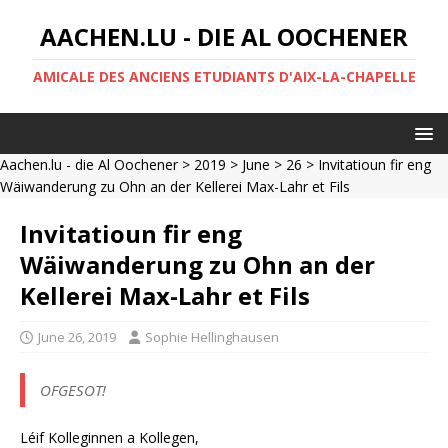
AACHEN.LU - DIE AL OOCHENER
AMICALE DES ANCIENS ETUDIANTS D'AIX-LA-CHAPELLE
Aachen.lu - die Al Oochener
>
2019
>
June
>
26
> Invitatioun fir eng
Wäiwanderung zu Ohn an der Kellerei Max-Lahr et Fils
Invitatioun fir eng
Wäiwanderung zu Ohn an der
Kellerei Max-Lahr et Fils
June 26, 2019
Sophie Hellinghausen
OFGESOT!
Léif Kolleginnen a Kollegen,