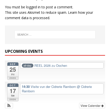
You must be
logged in
to post a comment.
This site uses Akismet to reduce spam.
Learn how your
comment data is processed.
UPCOMING EVENTS
SEP
REEL 2026 zu Oochen
all-day
25
Fri
2026
OCT
14:30
Visite vun der Cidrerie Ramborn
@ Cidrerie
17
Ramborn
Sat
2026
View Calendar