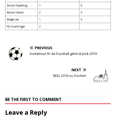
Daniel Erpelding
1
0
Michel Heckel
2
0
Malget Joe
1
0
Pol Guerkinger
2
PREVIOUS
Invitatioun fir de Fussball géint di Jonk 2019
NEXT
REEL 2019 zu Oochen
BE THE FIRST TO COMMENT
Leave a Reply