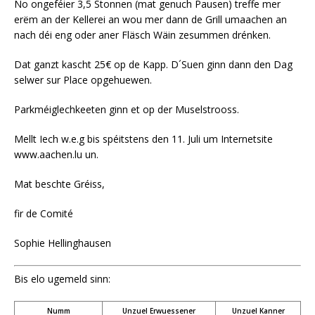
No ongeféier 3,5 Stonnen (mat genuch Pausen) treffe mer
erëm an der Kellerei an wou mer dann de Grill umaachen an
nach déi eng oder aner Fläsch Wäin zesummen drénken.
Dat ganzt kascht 25€ op de Kapp. D´Suen ginn dann den Dag
selwer sur Place opgehuewen.
Parkméiglechkeeten ginn et op der Muselstrooss.
Mellt Iech w.e.g bis spéitstens den 11. Juli um Internetsite
www.aachen.lu un.
Mat beschte Gréiss,
fir de Comité
Sophie Hellinghausen
Bis elo ugemeld sinn:
Numm
Unzuel Erwuessener
Unzuel Kanner