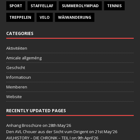
SPORT
STAFFELLAF
SUMMEROLYMPIAD
TENNIS
TREPPELEN
VELO
WÄIWANDERUNG
CATEGORIES
Aktivitéiten
Amicale allgeméng
Geschicht
Informatioun
Memberen
Website
RECENTLY UPDATED PAGES
Anhang Broschüre
on 28th May'26
Den AVL Chouer aus der Siicht vum Dirigent
on 21st May'26
AVLHISTORY – DIE CHRONIK – TEIL I
on 9th April'26