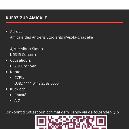
KUERZ ZUR AMICALE
Adress:
Amicale
des Anciens Etudiants d’Aix-la-Chapelle
4, rue Albert Simon
L-5315 Contern
Cotisatioun:
20 Euro/Joër
Konto:
CCPL:
LU82 1111 0443 2593 0000
Kuck och:
Comité
A-Z
Dir könnt d'Cotisatioun och mat dem Handy via de folgenden QR-