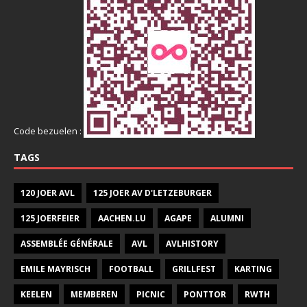
Code bezuelen :
TAGS
120 JOER AVL
125 JOER AV D'LETZEBURGER
125 JOERFEIER
AACHEN.LU
AGAPE
ALUMNI
ASSEMBLÉE GÉNÉRALE
AVL
AVLHISTORY
EMILE MAYRISCH
FOOTBALL
GRILLFEST
KARTING
KEELEN
MEMBEREN
PICNIC
PONTTOR
RWTH