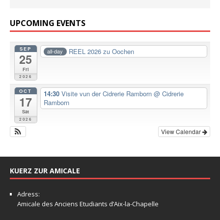
UPCOMING EVENTS
SEP
REEL 2026 zu Oochen
all-day
25
Fri
2026
OCT
14:30
Visite vun der Cidrerie Ramborn
@ Cidrerie
17
Ramborn
Sat
2026
View Calendar
KUERZ ZUR AMICALE
Adress:
Amicale
des Anciens Etudiants d’Aix-la-Chapelle