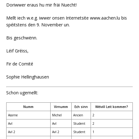
Doriwwer eraus hu mir fräi Nuecht!
Mellt iech w.e.g. iwwer onsen Internetsite www.aachen.lu bis
spéitstens den 9. November un.
Bis geschwënn.
Léif Gréiss,
Fir de Comité
Sophie Hellinghausen
Schon ugemellt:
Numm
Virnumm
Ech sinn
Wéivill Leit kommen?
Asorne
Michel
Ancien
2
Avl
Avl
Student
2
Avl 2
Avl 2
Student
1