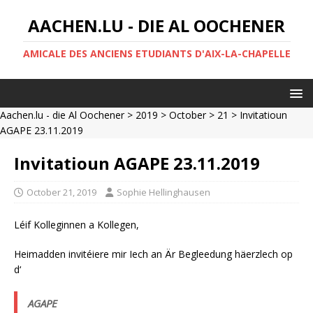
AACHEN.LU - DIE AL OOCHENER
AMICALE DES ANCIENS ETUDIANTS D'AIX-LA-CHAPELLE
Aachen.lu - die Al Oochener
>
2019
>
October
>
21
> Invitatioun
AGAPE 23.11.2019
Invitatioun AGAPE 23.11.2019
October 21, 2019
Sophie Hellinghausen
Léif Kolleginnen a Kollegen,
Heimadden invitéiere mir Iech an Är Begleedung häerzlech op
d‘
AGAPE