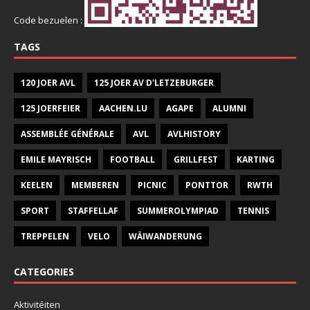
Code bezuelen :
TAGS
120 JOER AVL
125 JOER AV D'LETZEBURGER
125 JOERFEIER
AACHEN.LU
AGAPE
ALUMNI
ASSEMBLÉE GÉNÉRALE
AVL
AVLHISTORY
EMILE MAYRISCH
FOOTBALL
GRILLFEST
KARTING
KEELEN
MEMBEREN
PICNIC
PONTTOR
RWTH
SPORT
STAFFELLAF
SUMMEROLYMPIAD
TENNIS
TREPPELEN
VELO
WÄIWANDERUNG
CATEGORIES
Aktivitéiten