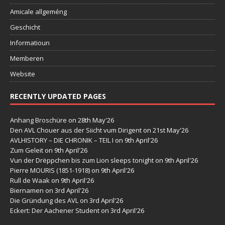
Amicale allgeméng
Geschicht
Informatioun
Memberen
Website
RECENTLY UPDATED PAGES
Anhang Broschüre
on 28th May'26
Den AVL Chouer aus der Siicht vum Dirigent
on 21st May'26
AVLHISTORY – DIE CHRONIK – TEIL I
on 9th April'26
Zum Geleit
on 9th April'26
Vun der Drëppchen bis zum Lion sleeps tonight
on 9th April'26
Pierre MOURIS (1851-1918)
on 9th April'26
Rull de Waak
on 9th April'26
Biernamen
on 3rd April'26
Die Gründung des AVL
on 3rd April'26
Eckert: Der Aachener Student
on 3rd April'26