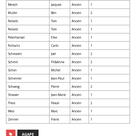
Meisch
Jacques
Ancien
1
Muller
Ben
Ancien
2
Nickels
Tom
Ancien
1
Nickels
Tom
Ancien
1
Peterhänsel
Elke
Ancien
1
Richartz
Carlo
Ancien
1
Schmalen
Joel
Ancien
2
Schmit
Pit&Anne
Ancien
2
Schon
Michel
Ancien
1
Schreiner
Jean-Paul
Ancien
1
Schweig
Pierre
Ancien
2
Strasser
Jean-Marie
Ancien
1
Theis
Pascal
Ancien
2
Weis
Marc
Ancien
1
Zenner
Fränk
Ancien
1
AGAPE