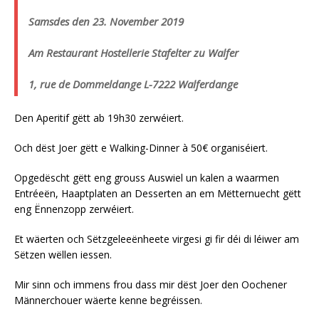
Samsdes den 23. November 2019
Am Restaurant Hostellerie Stafelter zu Walfer
1, rue de Dommeldange L-7222 Walferdange
Den Aperitif gëtt ab 19h30 zerwéiert.
Och dëst Joer gëtt e Walking-Dinner à 50€ organiséiert.
Opgedëscht gëtt eng grouss Auswiel un kalen a waarmen
Entréeën, Haaptplaten an Desserten an em Mëtternuecht gëtt
eng Ënnenzopp zerwéiert.
Et wäerten och Sëtzgeleeënheete virgesi gi fir déi di léiwer am
Sëtzen wëllen iessen.
Mir sinn och immens frou dass mir dëst Joer den Oochener
Männerchouer wäerte kenne begréissen.