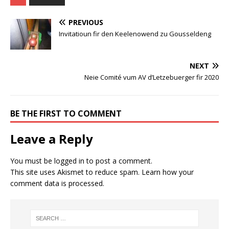
PREVIOUS
Invitatioun fir den Keelenowend zu Gousseldeng
NEXT
Neie Comité vum AV d’Letzebuerger fir 2020
BE THE FIRST TO COMMENT
Leave a Reply
You must be
logged in
to post a comment.
This site uses Akismet to reduce spam.
Learn how your
comment data is processed.