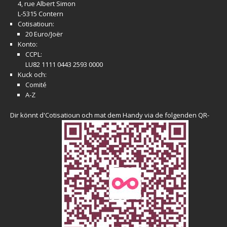
4, rue Albert Simon
L-5315 Contern
Cotisatioun:
20 Euro/Joër
Konto:
CCPL:
LU82 1111 0443 2593 0000
Kuck och:
Comité
A-Z
Dir könnt d'Cotisatioun och mat dem Handy via de folgenden QR-