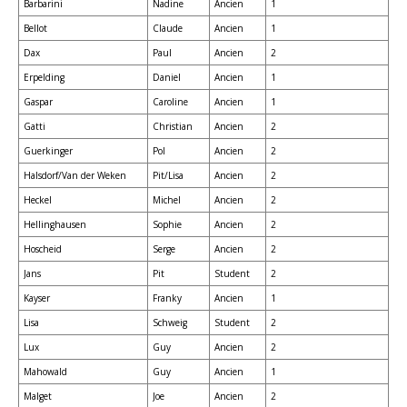
Barbarini
Nadine
Ancien
1
Bellot
Claude
Ancien
1
Dax
Paul
Ancien
2
Erpelding
Daniel
Ancien
1
Gaspar
Caroline
Ancien
1
Gatti
Christian
Ancien
2
Guerkinger
Pol
Ancien
2
Halsdorf/Van der Weken
Pit/Lisa
Ancien
2
Heckel
Michel
Ancien
2
Hellinghausen
Sophie
Ancien
2
Hoscheid
Serge
Ancien
2
Jans
Pit
Student
2
Kayser
Franky
Ancien
1
Lisa
Schweig
Student
2
Lux
Guy
Ancien
2
Mahowald
Guy
Ancien
1
Malget
Joe
Ancien
2