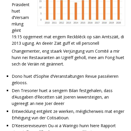
Präsident
huet
d’Versam
mlung
géint
19.15 opgemeet mat engem Reckbléck op säin Amtszäit, di
2013 ugung. An deeër Zäit guff et vill personell
Changementer, eng staark Verjüngung vum Comité a mir
hunn nei Restauranten an Ugrëff geholl, mee am Fong huet
sech de Veräin nit geännert.
Dono huet d’Sophie d’Veranstaltungen Revue passéieren
gelooss.
Den Tresorier huet a sengem Bilan festgehalen, dass
d’Ausgaben d’Recetten säit Joeren iwwersteigen, an
ugereegt an neie Joer deeër
Entwecklung entgéint ze wierken, méiglicherweis mat enger
Erhéigung vun der Cotisatioun.
D’Keesereviseuren Ou-xi a Waringo hunn hiere Rapport