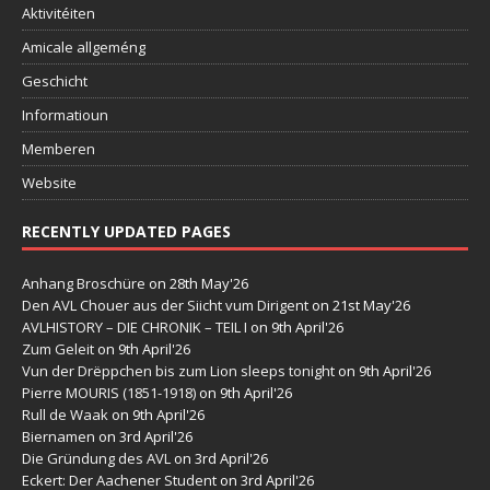
Aktivitéiten
Amicale allgeméng
Geschicht
Informatioun
Memberen
Website
RECENTLY UPDATED PAGES
Anhang Broschüre
on 28th May'26
Den AVL Chouer aus der Siicht vum Dirigent
on 21st May'26
AVLHISTORY – DIE CHRONIK – TEIL I
on 9th April'26
Zum Geleit
on 9th April'26
Vun der Drëppchen bis zum Lion sleeps tonight
on 9th April'26
Pierre MOURIS (1851-1918)
on 9th April'26
Rull de Waak
on 9th April'26
Biernamen
on 3rd April'26
Die Gründung des AVL
on 3rd April'26
Eckert: Der Aachener Student
on 3rd April'26