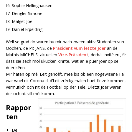
Sophie Hellinghausen
Dengler Simone
Malget Joe
Daniel Erpelding
Well se grad do waren hu mir nach zween aktiv Studenten vun
Oochen, de Pit JANS, de
Präsident vum letzte Joer
an de
Mathis MICHELS, aktuellen
Vize-Präsident
, derbäi invitéiert, fir
dass sie sech mol ukucken kinnte, wat an e puer Joer op se
duer kënnt.
Mir haten op méi Leit gehofft, mee bis ob een nogewisene Fall
war wuel nit Corona di d’Leit zréckgehalen huet fir ze kommen,
vermutlich och nit de Football op der Tele. D’letzt Joer waren
der och nit vill méi komm.
Rappor
ten
De