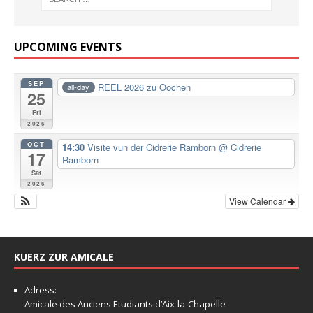
UPCOMING EVENTS
SEP
REEL 2026 zu Oochen
all-day
25
Fri
2026
OCT
14:30
Visite vun der Cidrerie Ramborn
@ Cidrerie
17
Ramborn
Sat
2026
View Calendar
KUERZ ZUR AMICALE
Adress:
Amicale
des Anciens Etudiants d’Aix-la-Chapelle