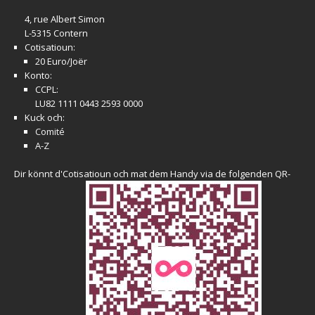
4, rue Albert Simon
L-5315 Contern
Cotisatioun:
20 Euro/Joër
Konto:
CCPL:
LU82 1111 0443 2593 0000
Kuck och:
Comité
A-Z
Dir könnt d'Cotisatioun och mat dem Handy via de folgenden QR-