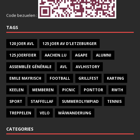
Code bezuelen :
TAGS
120 JOER AVL
125 JOER AV D'LETZEBURGER
125 JOERFEIER
AACHEN.LU
AGAPE
ALUMNI
ASSEMBLÉE GÉNÉRALE
AVL
AVLHISTORY
EMILE MAYRISCH
FOOTBALL
GRILLFEST
KARTING
KEELEN
MEMBEREN
PICNIC
PONTTOR
RWTH
SPORT
STAFFELLAF
SUMMEROLYMPIAD
TENNIS
TREPPELEN
VELO
WÄIWANDERUNG
CATEGORIES