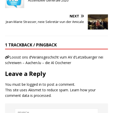
Assemblée Générale 2020
NEXT
Jean-Marie Strasser, neie Sekretär vun der Amicale
1 TRACKBACK / PINGBACK
Loosst ons d’Veräinsgeschicht vum AV d’Letzebuerger nei
schreiwen – Aachen.lu – die Al Oochener
Leave a Reply
You must be
logged in
to post a comment.
This site uses Akismet to reduce spam.
Learn how your
comment data is processed.