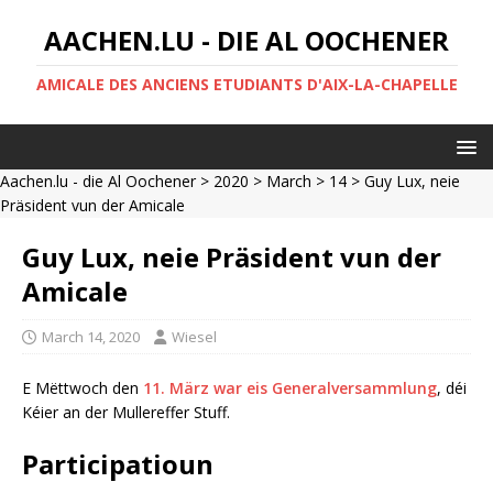
AACHEN.LU - DIE AL OOCHENER
AMICALE DES ANCIENS ETUDIANTS D'AIX-LA-CHAPELLE
Aachen.lu - die Al Oochener
>
2020
>
March
>
14
> Guy Lux, neie
Präsident vun der Amicale
Guy Lux, neie Präsident vun der
Amicale
March 14, 2020
Wiesel
E Mëttwoch den
11. März war eis Generalversammlung
, déi
Kéier an der Mullereffer Stuff.
Participatioun