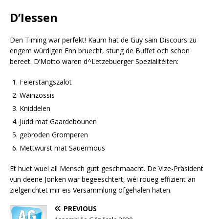
D’Iessen
Den Timing war perfekt! Kaum hat de Guy säin Discours zu
engem würdigen Enn bruecht, stung de Buffet och schon
bereet. D’Motto waren d^Letzebuerger Spezialitéiten:
Feierstängszalot
Wäinzossis
Kniddelen
Judd mat Gaardebounen
gebroden Gromperen
Mettwurst mat Sauermous
Et huet wuel all Mensch gutt geschmaacht. De Vize-Präsident
vun deene Jonken war begeeschtert, wéi roueg effizient an
zielgerichtet mir eis Versammlung ofgehalen haten.
PREVIOUS