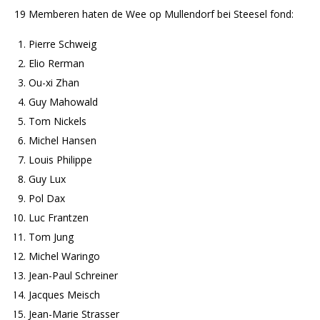
19 Memberen haten de Wee op Mullendorf bei Steesel fond:
Pierre Schweig
Elio Rerman
Ou-xi Zhan
Guy Mahowald
Tom Nickels
Michel Hansen
Louis Philippe
Guy Lux
Pol Dax
Luc Frantzen
Tom Jung
Michel Waringo
Jean-Paul Schreiner
Jacques Meisch
Jean-Marie Strasser