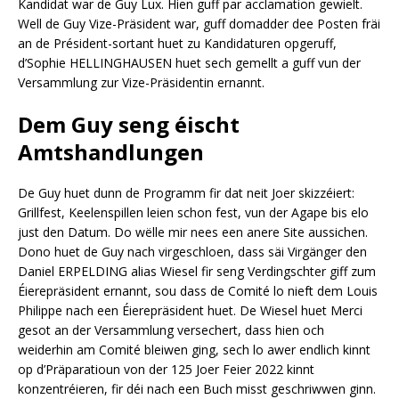
Kandidat war de Guy Lux. Hien guff par acclamation gewielt.
Well de Guy Vize-Präsident war, guff domadder dee Posten fräi
an de Président-sortant huet zu Kandidaturen opgeruff,
d’Sophie HELLINGHAUSEN huet sech gemellt a guff vun der
Versammlung zur Vize-Präsidentin ernannt.
Dem Guy seng éischt
Amtshandlungen
De Guy huet dunn de Programm fir dat neit Joer skizzéiert:
Grillfest, Keelenspillen leien schon fest, vun der Agape bis elo
just den Datum. Do wëlle mir nees een anere Site aussichen.
Dono huet de Guy nach virgeschloen, dass säi Virgänger den
Daniel ERPELDING alias Wiesel fir seng Verdingschter giff zum
Éierepräsident ernannt, sou dass de Comité lo nieft dem Louis
Philippe nach een Éierepräsident huet. De Wiesel huet Merci
gesot an der Versammlung versechert, dass hien och
weiderhin am Comité bleiwen ging, sech lo awer endlich kinnt
op d’Präparatioun von der 125 Joer Feier 2022 kinnt
konzentréieren, fir déi nach een Buch misst geschriwwen ginn.