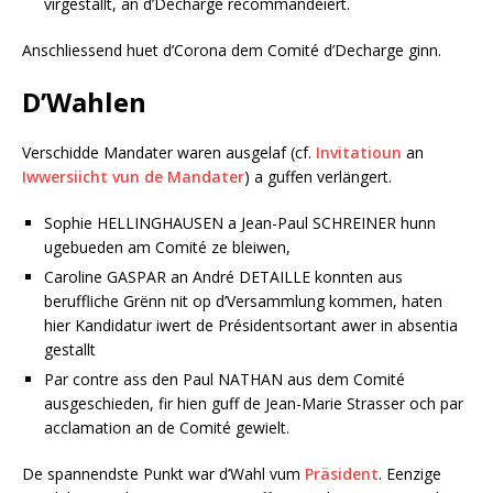
virgestallt, an d’Decharge recommandéiert.
Anschliessend huet d’Corona dem Comité d’Decharge ginn.
D’Wahlen
Verschidde Mandater waren ausgelaf (cf.
Invitatioun
an
Iwwersiicht vun de Mandater
) a guffen verlängert.
Sophie HELLINGHAUSEN a Jean-Paul SCHREINER hunn
ugebueden am Comité ze bleiwen,
Caroline GASPAR an André DETAILLE konnten aus
beruffliche Grënn nit op d’Versammlung kommen, haten
hier Kandidatur iwert de Présidentsortant awer in absentia
gestallt
Par contre ass den Paul NATHAN aus dem Comité
ausgeschieden, fir hien guff de Jean-Marie Strasser och par
acclamation an de Comité gewielt.
De spannendste Punkt war d’Wahl vum
Präsident
. Eenzige