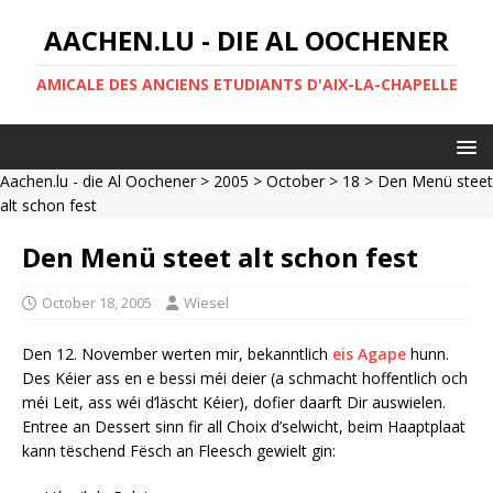
AACHEN.LU - DIE AL OOCHENER
AMICALE DES ANCIENS ETUDIANTS D'AIX-LA-CHAPELLE
Aachen.lu - die Al Oochener
>
2005
>
October
>
18
> Den Menü steet
alt schon fest
Den Menü steet alt schon fest
October 18, 2005
Wiesel
Den 12. November werten mir, bekanntlich
eis Agape
hunn.
Des Kéier ass en e bessi méi deier (a schmacht hoffentlich och
méi Leit, ass wéi d’läscht Kéier), dofier daarft Dir auswielen.
Entree an Dessert sinn fir all Choix d’selwicht, beim Haaptplaat
kann tëschend Fësch an Fleesch gewielt gin: