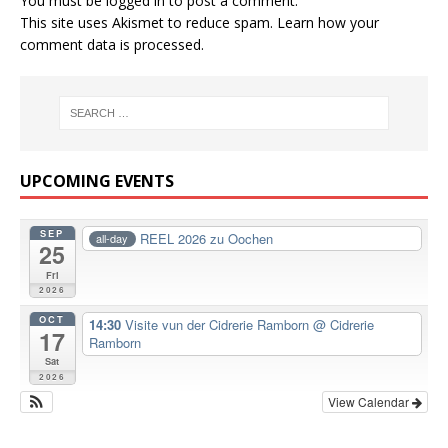
You must be
logged in
to post a comment.
This site uses Akismet to reduce spam.
Learn how your
comment data is processed.
UPCOMING EVENTS
SEP
REEL 2026 zu Oochen
all-day
25
Fri
2026
OCT
14:30
Visite vun der Cidrerie Ramborn
@ Cidrerie
17
Ramborn
Sat
2026
View Calendar