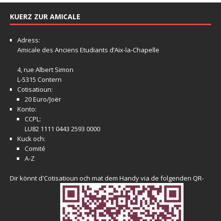
KUERZ ZUR AMICALE
Adress:
Amicale
des Anciens Etudiants d’Aix-la-Chapelle
4, rue Albert Simon
L-5315 Contern
Cotisatioun:
20 Euro/Joër
Konto:
CCPL:
LU82 1111 0443 2593 0000
Kuck och:
Comité
A-Z
Dir könnt d'Cotisatioun och mat dem Handy via de folgenden QR-