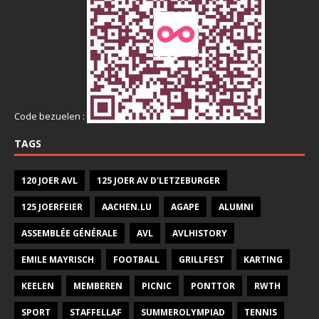
Code bezuelen :
TAGS
120 JOER AVL
125 JOER AV D'LETZEBURGER
125 JOERFEIER
AACHEN.LU
AGAPE
ALUMNI
ASSEMBLÉE GÉNÉRALE
AVL
AVLHISTORY
EMILE MAYRISCH
FOOTBALL
GRILLFEST
KARTING
KEELEN
MEMBEREN
PICNIC
PONTTOR
RWTH
SPORT
STAFFELLAF
SUMMEROLYMPIAD
TENNIS