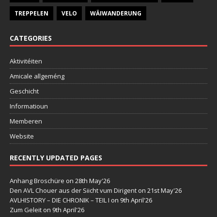
TREPPELEN
VELO
WÄIWANDERUNG
CATEGORIES
Aktivitéiten
Amicale allgeméng
Geschicht
Informatioun
Memberen
Website
RECENTLY UPDATED PAGES
Anhang Broschüre
on 28th May'26
Den AVL Chouer aus der Siicht vum Dirigent
on 21st May'26
AVLHISTORY – DIE CHRONIK – TEIL I
on 9th April'26
Zum Geleit
on 9th April'26