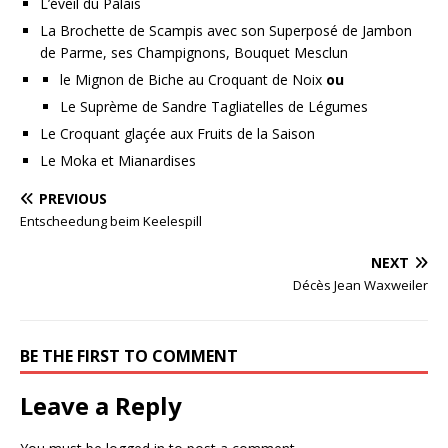
L’éveil du Palais
La Brochette de Scampis avec son Superposé de Jambon
de Parme, ses Champignons, Bouquet Mesclun
le Mignon de Biche au Croquant de Noix
ou
Le Suprème de Sandre Tagliatelles de Légumes
Le Croquant glaçée aux Fruits de la Saison
Le Moka et Mianardises
PREVIOUS
Entscheedung beim Keelespill
NEXT
Décès Jean Waxweiler
BE THE FIRST TO COMMENT
Leave a Reply