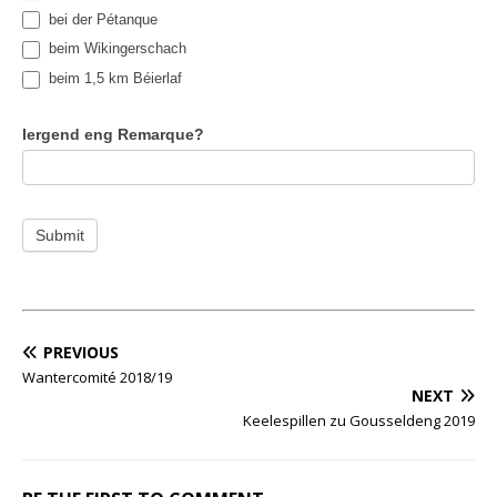
bei der Pétanque
beim Wikingerschach
beim 1,5 km Béierlaf
Iergend eng Remarque?
Submit
PREVIOUS
Wantercomité 2018/19
NEXT
Keelespillen zu Gousseldeng 2019