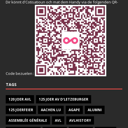
Dir könnt d'Cotisatioun och mat dem Handy via de folgenden QR-
Code bezuelen :
TAGS
120 JOER AVL
125 JOER AV D'LETZEBURGER
125 JOERFEIER
AACHEN.LU
AGAPE
ALUMNI
ASSEMBLÉE GÉNÉRALE
AVL
AVLHISTORY