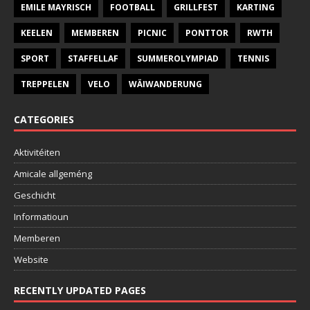
EMILE MAYRISCH
FOOTBALL
GRILLFEST
KARTING
KEELEN
MEMBEREN
PICNIC
PONTTOR
RWTH
SPORT
STAFFELLAF
SUMMEROLYMPIAD
TENNIS
TREPPELEN
VELO
WÄIWANDERUNG
CATEGORIES
Aktivitéiten
Amicale allgeméng
Geschicht
Informatioun
Memberen
Website
RECENTLY UPDATED PAGES