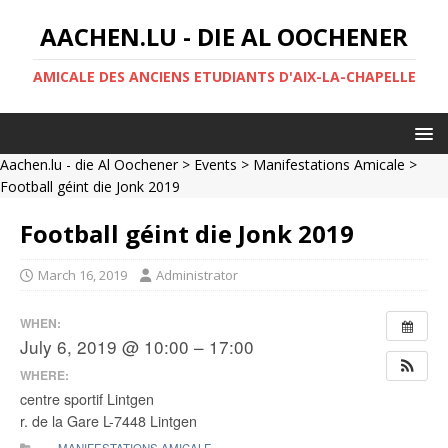
AACHEN.LU - DIE AL OOCHENER
AMICALE DES ANCIENS ETUDIANTS D'AIX-LA-CHAPELLE
Aachen.lu - die Al Oochener
>
Events
>
Manifestations Amicale
>
Football géint die Jonk 2019
Football géint die Jonk 2019
March 16, 2019
Administrator
WHEN:
July 6, 2019 @ 10:00 – 17:00
WHERE:
centre sportif Lintgen
r. de la Gare L-7448 Lintgen