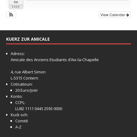
Sat
2026
View Calendar
KUERZ ZUR AMICALE
Adress:
Amicale
des Anciens Etudiants d’Aix-la-Chapelle
4, rue Albert Simon
L-5315 Contern
Cotisatioun:
20 Euro/Joër
Konto:
CCPL:
LU82 1111 0443 2593 0000
Kuck och:
Comité
A-Z