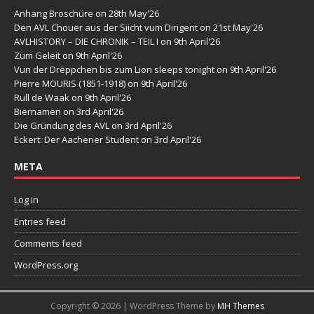
Anhang Broschüre
on 28th May'26
Den AVL Chouer aus der Siicht vum Dirigent
on 21st May'26
AVLHISTORY – DIE CHRONIK – TEIL I
on 9th April'26
Zum Geleit
on 9th April'26
Vun der Drëppchen bis zum Lion sleeps tonight
on 9th April'26
Pierre MOURIS (1851-1918)
on 9th April'26
Rull de Waak
on 9th April'26
Biernamen
on 3rd April'26
Die Gründung des AVL
on 3rd April'26
Eckert: Der Aachener Student
on 3rd April'26
META
Log in
Entries feed
Comments feed
WordPress.org
Copyright © 2026 | WordPress Theme by
MH Themes