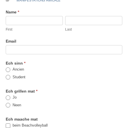
MANIFESTATIONS AMICALE
Olympiad
Name
*
mat
First
Last
dem
First
Last
AVL
Email
Ech sinn
*
Ancien
Student
Ech grillen mat
*
Jo
Neen
Ech maache mat
beim Beachvolleyball