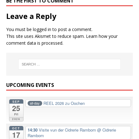
BE THE FIRST TO COMMENT
Leave a Reply
You must be
logged in
to post a comment.
This site uses Akismet to reduce spam.
Learn how your
comment data is processed.
UPCOMING EVENTS
SEP
REEL 2026 zu Oochen
all-day
25
Fri
2026
OCT
14:30
Visite vun der Cidrerie Ramborn
@ Cidrerie
17
Ramborn