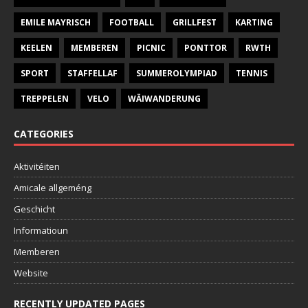
EMILE MAYRISCH
FOOTBALL
GRILLFEST
KARTING
KEELEN
MEMBEREN
PICNIC
PONTTOR
RWTH
SPORT
STAFFELLAF
SUMMEROLYMPIAD
TENNIS
TREPPELEN
VELO
WÄIWANDERUNG
CATEGORIES
Aktivitéiten
Amicale allgeméng
Geschicht
Informatioun
Memberen
Website
RECENTLY UPDATED PAGES