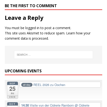
BE THE FIRST TO COMMENT
Leave a Reply
You must be
logged in
to post a comment.
This site uses Akismet to reduce spam.
Learn how your
comment data is processed.
UPCOMING EVENTS
SEP
REEL 2026 zu Oochen
all-day
25
Fri
2026
OCT
14:30
Visite vun der Cidrerie Ramborn
@ Cidrerie