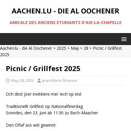
AACHEN.LU - DIE AL OOCHENER
AMICALE DES ANCIENS ETUDIANTS D'AIX-LA-CHAPELLE
Aachen.lu - die Al Oochener
>
2025
>
May
>
28
> Picnic / Grillfest
2025
Picnic / Grillfest 2025
May 28, 2025
Jean-Marie Strasser
Och dëst Joer invitéiere mer Iech op eist
Traditionellt Grillfest op Nationalfeierdag
Sonndes, den 23. Juni ab 11:30 zu Bech-Maacher
Den Oflaf ass wéi gewinnt: