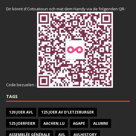
Dir könnt d'Cotisatioun och mat dem Handy via de folgenden QR-
Code bezuelen :
TAGS
120 JOER AVL
125 JOER AV D'LETZEBURGER
125 JOERFEIER
AACHEN.LU
AGAPE
ALUMNI
ASSEMBLÉE GÉNÉRALE
AVL
AVLHISTORY