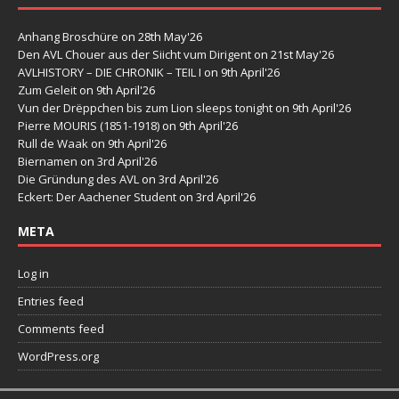
Anhang Broschüre
on 28th May'26
Den AVL Chouer aus der Siicht vum Dirigent
on 21st May'26
AVLHISTORY – DIE CHRONIK – TEIL I
on 9th April'26
Zum Geleit
on 9th April'26
Vun der Drëppchen bis zum Lion sleeps tonight
on 9th April'26
Pierre MOURIS (1851-1918)
on 9th April'26
Rull de Waak
on 9th April'26
Biernamen
on 3rd April'26
Die Gründung des AVL
on 3rd April'26
Eckert: Der Aachener Student
on 3rd April'26
META
Log in
Entries feed
Comments feed
WordPress.org