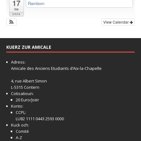
17
Ramborn
Sat
2026
View Calendar
KUERZ ZUR AMICALE
Adress:
Amicale
des Anciens Etudiants d’Aix-la-Chapelle
4, rue Albert Simon
L-5315 Contern
Cotisatioun:
20 Euro/Joër
Konto:
CCPL:
LU82 1111 0443 2593 0000
Kuck och:
Comité
A-Z