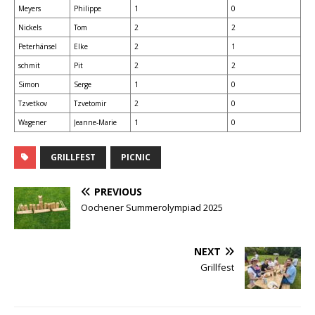
Meyers
Philippe
1
0
Nickels
Tom
2
2
Peterhänsel
Elke
2
1
schmit
Pit
2
2
Simon
Serge
1
0
Tzvetkov
Tzvetomir
2
0
Wagener
Jeanne-Marie
1
0
GRILLFEST
PICNIC
PREVIOUS
Oochener Summerolympiad 2025
NEXT
Grillfest