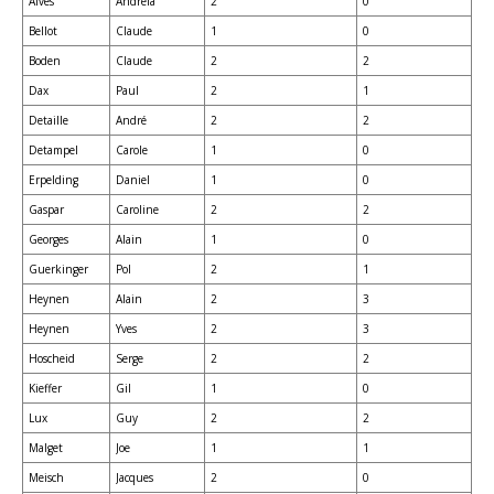
Alves
Andreia
2
0
Bellot
Claude
1
0
Boden
Claude
2
2
Dax
Paul
2
1
Detaille
André
2
2
Detampel
Carole
1
0
Erpelding
Daniel
1
0
Gaspar
Caroline
2
2
Georges
Alain
1
0
Guerkinger
Pol
2
1
Heynen
Alain
2
3
Heynen
Yves
2
3
Hoscheid
Serge
2
2
Kieffer
Gil
1
0
Lux
Guy
2
2
Malget
Joe
1
1
Meisch
Jacques
2
0