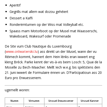
Aperitif
Gegrills mat allem wat dozou gehéiert
Dessert a Kaffi
Ronderëmturnen op der Wiss mat Volleyball etc.
Spaass mam Motorboot op der Musel mat Waasserschi,
Wakeboard, Wakesurf oder Promenade
De Site vum Club Nautique du Luxembourg
(
www.cnlwaterski.lu
) ass direkt un der Musel, wann der vu
Réimech kommt, hannert dem Hein lénks eran iwwert eng
kleng Bréck. Parke kennt der vis-à-vis beim Losch: 5, Quai de la
Moselle zu Bech-Maacher. Mellt Iech w.e.g. bis spéitstens den
21. Juni iwwert de Formulaire ënnen un. D’Participatioun ass 20
Euro pro Erwuessenem.
ugemellt woren:
Numm
Virnumm
Unzuel Erwuessener
Unzuel Kanner