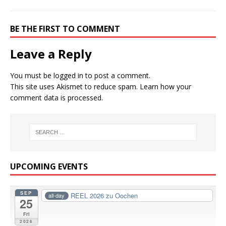
BE THE FIRST TO COMMENT
Leave a Reply
You must be
logged in
to post a comment.
This site uses Akismet to reduce spam.
Learn how your
comment data is processed.
UPCOMING EVENTS
SEP
REEL 2026 zu Oochen
all-day
25
Fri
2026