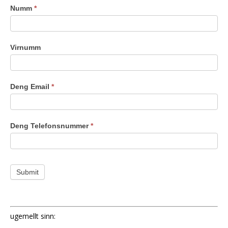
Numm
*
Virnumm
Deng Email
*
Deng Telefonsnummer
*
Submit
ugemellt sinn: