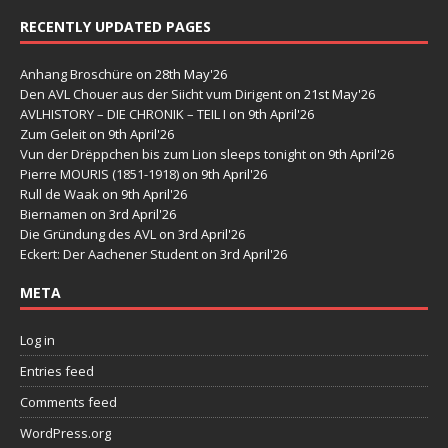
RECENTLY UPDATED PAGES
Anhang Broschüre
on 28th May'26
Den AVL Chouer aus der Siicht vum Dirigent
on 21st May'26
AVLHISTORY – DIE CHRONIK – TEIL I
on 9th April'26
Zum Geleit
on 9th April'26
Vun der Drëppchen bis zum Lion sleeps tonight
on 9th April'26
Pierre MOURIS (1851-1918)
on 9th April'26
Rull de Waak
on 9th April'26
Biernamen
on 3rd April'26
Die Gründung des AVL
on 3rd April'26
Eckert: Der Aachener Student
on 3rd April'26
META
Log in
Entries feed
Comments feed
WordPress.org