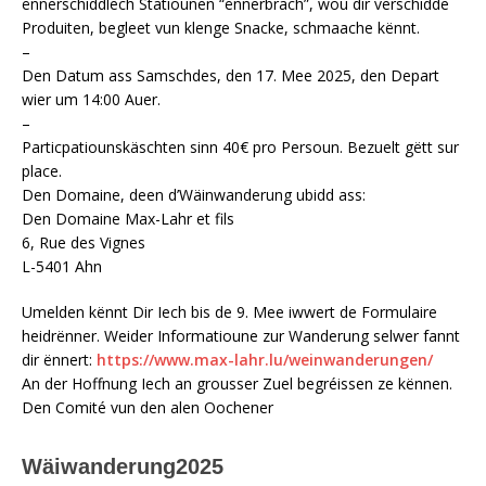
ënnerschiddlech Statiounen “ënnerbrach”, wou dir verschidde
Produiten, begleet vun klenge Snacke, schmaache kënnt.
–
Den Datum ass Samschdes, den 17. Mee 2025, den Depart
wier um 14:00 Auer.
–
Particpatiounskäschten sinn 40€ pro Persoun. Bezuelt gëtt sur
place.
Den Domaine, deen d’Wäinwanderung ubidd ass:
Den Domaine Max-Lahr et fils
6, Rue des Vignes
L-5401 Ahn
Umelden kënnt Dir Iech bis de 9. Mee iwwert de Formulaire
heidrënner. Weider Informatioune zur Wanderung selwer fannt
dir ënnert:
https://www.max-lahr.lu/weinwanderungen/
An der Hoffnung Iech an grousser Zuel begréissen ze kënnen.
Den Comité vun den alen Oochener
Wäiwanderung2025
Wäiwanderung2025