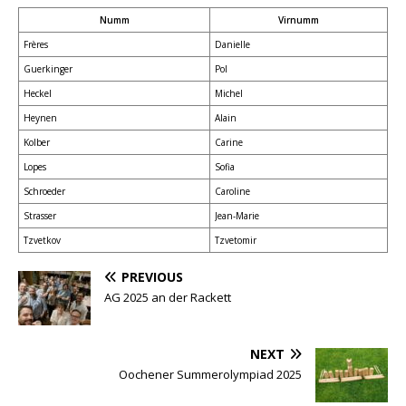
Numm
Virnumm
Frères
Danielle
Guerkinger
Pol
Heckel
Michel
Heynen
Alain
Kolber
Carine
Lopes
Sofia
Schroeder
Caroline
Strasser
Jean-Marie
Tzvetkov
Tzvetomir
PREVIOUS
AG 2025 an der Rackett
NEXT
Oochener Summerolympiad 2025