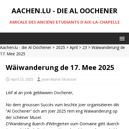
AACHEN.LU - DIE AL OOCHENER
AMICALE DES ANCIENS ETUDIANTS D'AIX-LA-CHAPELLE
Aachen.lu - die Al Oochener
>
2025
>
April
>
23
> Wäiwanderung de
17. Mee 2025
Wäiwanderung de 17. Mee 2025
April 23, 2025
Jean-Marie Strasser
Léif al an jonk gebliwwen Oochener,
No dem groussen Succès vum leschte Joer organiséieren déi
“Al Oochener” och am Joer 2025 rëm eng Wäiwanderung op
der schéiner Musel.
D’Wanderung duerch d’Wéngerten vum Domaine gëtt duerch