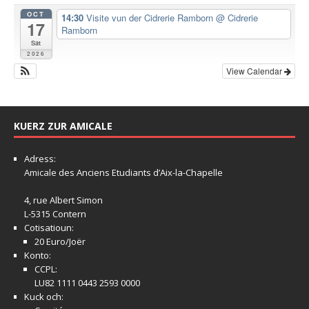
OCT
14:30
Visite vun der Cidrerie Ramborn
@ Cidrerie
17
Ramborn
Sat
2026
View Calendar
KUERZ ZUR AMICALE
Adress:
Amicale
des Anciens Etudiants d’Aix-la-Chapelle
4, rue Albert Simon
L-5315 Contern
Cotisatioun:
20 Euro/Joër
Konto:
CCPL:
LU82 1111 0443 2593 0000
Kuck och: