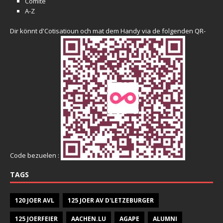
Comité
A-Z
Dir könnt d'Cotisatioun och mat dem Handy via de folgenden QR-
Code bezuelen :
TAGS
120 JOER AVL
125 JOER AV D'LETZEBURGER
125 JOERFEIER
AACHEN.LU
AGAPE
ALUMNI