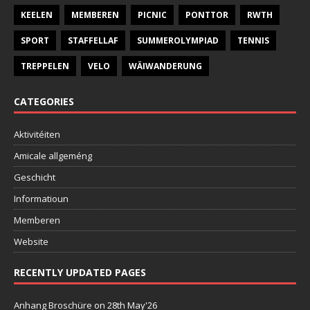
KEELEN
MEMBEREN
PICNIC
PONTTOR
RWTH
SPORT
STAFFELLAF
SUMMEROLYMPIAD
TENNIS
TREPPELEN
VELO
WÄIWANDERUNG
CATEGORIES
Aktivitéiten
Amicale allgeméng
Geschicht
Informatioun
Memberen
Website
RECENTLY UPDATED PAGES
Anhang Broschüre
on 28th May'26