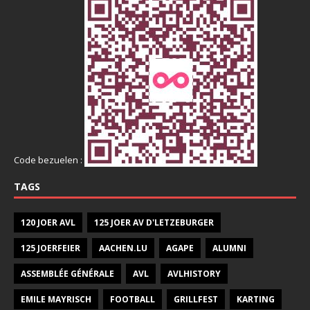
Code bezuelen :
TAGS
120 JOER AVL
125 JOER AV D'LETZEBURGER
125 JOERFEIER
AACHEN.LU
AGAPE
ALUMNI
ASSEMBLÉE GÉNÉRALE
AVL
AVLHISTORY
EMILE MAYRISCH
FOOTBALL
GRILLFEST
KARTING