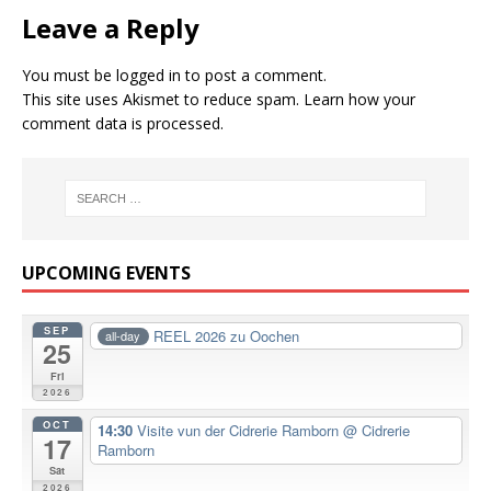
Leave a Reply
You must be
logged in
to post a comment.
This site uses Akismet to reduce spam.
Learn how your
comment data is processed.
UPCOMING EVENTS
SEP
REEL 2026 zu Oochen
all-day
25
Fri
2026
OCT
14:30
Visite vun der Cidrerie Ramborn
@ Cidrerie
17
Ramborn
Sat
2026