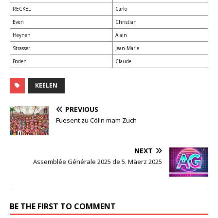
RECKEL
Carlo
Even
Christian
Heynen
Alain
Strasser
Jean-Marie
Boden
Claude
KEELEN
PREVIOUS
Fuesent zu Cölln mam Zuch
NEXT
Assemblée Générale 2025 de 5. Mäerz 2025
BE THE FIRST TO COMMENT