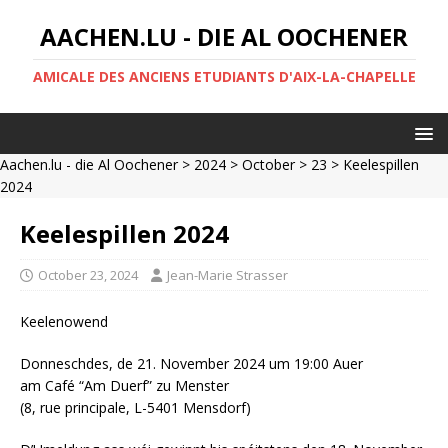
AACHEN.LU - DIE AL OOCHENER
AMICALE DES ANCIENS ETUDIANTS D'AIX-LA-CHAPELLE
Aachen.lu - die Al Oochener
>
2024
>
October
>
23
> Keelespillen
2024
Keelespillen 2024
October 23, 2024
Jean-Marie Strasser
Keelenowend
Donneschdes, de 21. November 2024 um 19:00 Auer
am Café “Am Duerf” zu Menster
(8, rue principale, L-5401 Mensdorf)