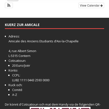
View Calendar
KUERZ ZUR AMICALE
Adress:
Amicale
des Anciens Etudiants d’Aix-la-Chapelle
4, rue Albert Simon
L-5315 Contern
Cotisatioun:
20 Euro/Joër
Konto:
CCPL:
LU82 1111 0443 2593 0000
Kuck och:
Comité
A-Z
Dir könnt d'Cotisatioun och mat dem Handy via de folgenden QR-