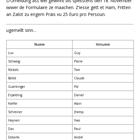
D’Umeldung ass wéi gewinnt bis spéitstens den 18. November
iwwer de Formulaire ze maachen. Z’iesse gëtt et Ham, Fritten
an Zalot zu engem Präis vu 25 Euro pro Persoun.
ugemellt sinn…
Numm
Virnumm
Lux
Guy
Schweig
Pierre
Nickels
Tom
Bellot
Claude
Guerkinger
Pol
Erpelding
Daniel
Kieffer
Alain
Schreiner
Jhemp
Heynen
Yves
Dax
Paul
Detaille
André