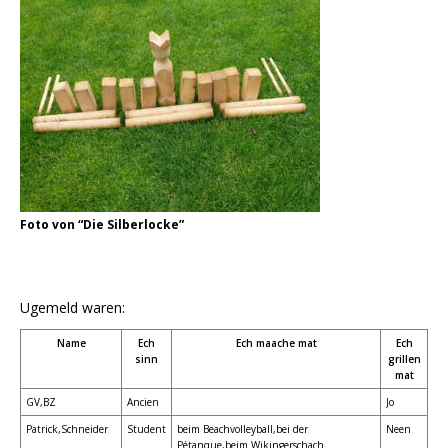
Foto von “Die Silberlocke”
Ugemeld waren:
Name
Ech
Ech maache mat
Ech
sinn
grillen
mat
GV,BZ
Ancien
Jo
Patrick,Schneider
Student
beim Beachvolleyball,bei der
Neen
Pétanque,beim Wikingerschach