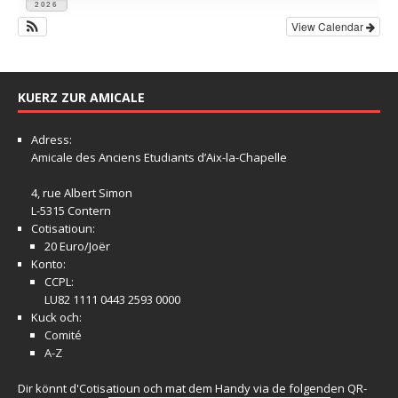
2026
View Calendar
KUERZ ZUR AMICALE
Adress:
Amicale
des Anciens Etudiants d’Aix-la-Chapelle
4, rue Albert Simon
L-5315 Contern
Cotisatioun:
20 Euro/Joër
Konto:
CCPL:
LU82 1111 0443 2593 0000
Kuck och:
Comité
A-Z
Dir könnt d'Cotisatioun och mat dem Handy via de folgenden QR-