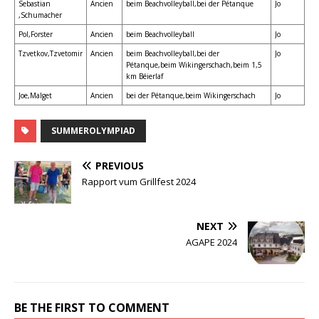
Sebastian
Ancien
beim Beachvolleyball,bei der Pétanque
Jo
,Schumacher
Pol,Forster
Ancien
beim Beachvolleyball
Jo
Tzvetkov,Tzvetomir
Ancien
beim Beachvolleyball,bei der
Jo
Pétanque,beim Wikingerschach,beim 1,5
km Béierlaf
Joe,Malget
Ancien
bei der Pétanque,beim Wikingerschach
Jo
SUMMEROLYMPIAD
PREVIOUS
Rapport vum Grillfest 2024
NEXT
AGAPE 2024
BE THE FIRST TO COMMENT