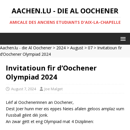
AACHEN.LU - DIE AL OOCHENER
AMICALE DES ANCIENS ETUDIANTS D'AIX-LA-CHAPELLE
Aachen.lu - die Al Oochener
>
2024
>
August
>
07
> Invitatioun fir
d’Oochener Olympiad 2024
Invitatioun fir d’Oochener
Olympiad 2024
August 7, 2024
Joe Malget
Léif al Oochenerinnen an Oochener,
Dest Joer hunn mer eis eppes Neies afalen geloos amplaz vum
Fussball géint déi Jonk.
An zwar gëtt et eng Olympiad mat 4 Diziplinen: