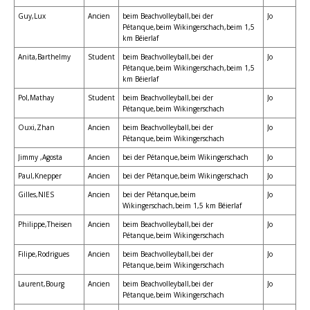
Guy,Lux
Ancien
beim Beachvolleyball,bei der
Jo
Pétanque,beim Wikingerschach,beim 1,5
km Béierlaf
Anita,Barthelmy
Student
beim Beachvolleyball,bei der
Jo
Pétanque,beim Wikingerschach,beim 1,5
km Béierlaf
Pol,Mathay
Student
beim Beachvolleyball,bei der
Jo
Pétanque,beim Wikingerschach
Ouxi,Zhan
Ancien
beim Beachvolleyball,bei der
Jo
Pétanque,beim Wikingerschach
Jimmy ,Agosta
Ancien
bei der Pétanque,beim Wikingerschach
Jo
Paul,Knepper
Ancien
bei der Pétanque,beim Wikingerschach
Jo
Gilles,NIES
Ancien
bei der Pétanque,beim
Jo
Wikingerschach,beim 1,5 km Béierlaf
Philippe,Theisen
Ancien
beim Beachvolleyball,bei der
Jo
Pétanque,beim Wikingerschach
Filipe,Rodrigues
Ancien
beim Beachvolleyball,bei der
Jo
Pétanque,beim Wikingerschach
Laurent,Bourg
Ancien
beim Beachvolleyball,bei der
Jo
Pétanque,beim Wikingerschach