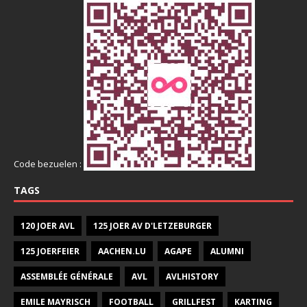
Code bezuelen :
TAGS
120 JOER AVL
125 JOER AV D'LETZEBURGER
125 JOERFEIER
AACHEN.LU
AGAPE
ALUMNI
ASSEMBLÉE GÉNÉRALE
AVL
AVLHISTORY
EMILE MAYRISCH
FOOTBALL
GRILLFEST
KARTING