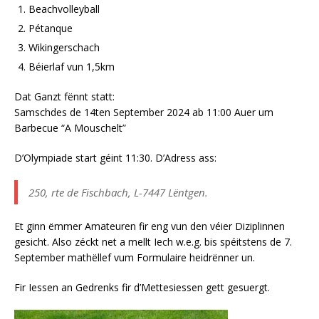
Beachvolleyball
Pétanque
Wikingerschach
Béierlaf vun 1,5km
Dat Ganzt fënnt statt:
Samschdes de 14ten September 2024 ab 11:00 Auer um
Barbecue “A Mouschelt”
D’Olympiade start géint 11:30. D’Adress ass:
250, rte de Fischbach, L-7447 Lëntgen.
Et ginn ëmmer Amateuren fir eng vun den véier Diziplinnen
gesicht. Also zéckt net a mellt Iech w.e.g. bis spéitstens de 7.
September mathëllef vum Formulaire heidrënner un.
Fir Iessen an Gedrenks fir d’Mettesiessen gett gesuergt.