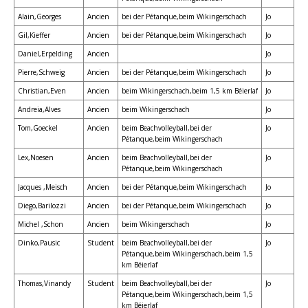
Alain,Georges
Ancien
bei der Pétanque,beim Wikingerschach
Jo
Gil,Kieffer
Ancien
bei der Pétanque,beim Wikingerschach
Jo
Daniel,Erpelding
Ancien
Jo
Pierre,Schweig
Ancien
bei der Pétanque,beim Wikingerschach
Jo
Christian,Even
Ancien
beim Wikingerschach,beim 1,5 km Béierlaf
Jo
Andreia,Alves
Ancien
beim Wikingerschach
Jo
Tom,Goeckel
Ancien
beim Beachvolleyball,bei der
Jo
Pétanque,beim Wikingerschach
Lex,Noesen
Ancien
beim Beachvolleyball,bei der
Jo
Pétanque,beim Wikingerschach
Jacques ,Meisch
Ancien
bei der Pétanque,beim Wikingerschach
Jo
Diego,Barilozzi
Ancien
bei der Pétanque,beim Wikingerschach
Jo
Michel ,Schon
Ancien
beim Wikingerschach
Jo
Dinko,Pausic
Student
beim Beachvolleyball,bei der
Jo
Pétanque,beim Wikingerschach,beim 1,5
km Béierlaf
Thomas,Vinandy
Student
beim Beachvolleyball,bei der
Jo
Pétanque,beim Wikingerschach,beim 1,5
km Béierlaf