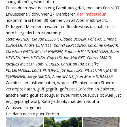
laang nit méi gesinn haten.
Et ass dunn zwar nach eng Famill ausgefall, mee um Enn si 37
Erwuessener, dovunner 27 Memberen
der Invitatioun
nokomm, a si haten 30 Kanner vun all Alter matbruecht.
Di folgend Memberen waren um Rendezvous (alphabetesch
nom biergerlechen Nonumm):
Steve ARENDT, Claude BELLOT, Claude BODEN, Pol DAX, Simone
DENGLER, André DETAILLE, Daniel ERPELDING, Caroline GASPAR,
Christian GATTI, Michel HANSEN, Sophie HELLINGHAUSEN, Alain
HEYNEN, Yves HEYNEN, Guy LUX, Joe MALGET, Charel MARCY,
Jacques MEISCH, Tom NICKELS, Christian PAULY, Elke
PETERHÄNSEL, Louis PHILIPPE, Joe REIFFERS, Pit SCHMIT, Jhemp
SCHREINER, Serge SIMON, Anne SPAUS, Jean-Marie STRASSER.
Wi mir bis erausfond haten, wou se d’Bänken virum Stuerm
verstoppt haten, guff gegrillt, gefrupst (Grilladen an Zaloten,
anscheinend gouf et souguer zwou mat CousCous obwuel just
eng geplangt wor), Kaffi gedronk, mat dem Boot a
Waasserschi gefuer.
Hei dann nach e puer Fotoën.