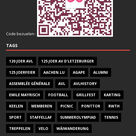
Code bezuelen :
TAGS
120 JOER AVL
125 JOER AV D'LETZEBURGER
125 JOERFEIER
AACHEN.LU
AGAPE
ALUMNI
ASSEMBLÉE GÉNÉRALE
AVL
AVLHISTORY
EMILE MAYRISCH
FOOTBALL
GRILLFEST
KARTING
KEELEN
MEMBEREN
PICNIC
PONTTOR
RWTH
SPORT
STAFFELLAF
SUMMEROLYMPIAD
TENNIS
TREPPELEN
VELO
WÄIWANDERUNG