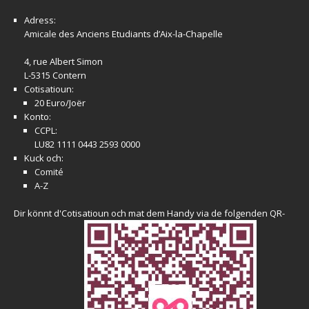
Adress:
Amicale
des Anciens Etudiants d’Aix-la-Chapelle
4, rue Albert Simon
L-5315 Contern
Cotisatioun:
20 Euro/Joër
Konto:
CCPL:
LU82 1111 0443 2593 0000
Kuck och:
Comité
A-Z
Dir könnt d'Cotisatioun och mat dem Handy via de folgenden QR-