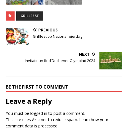
GRILLFEST
PREVIOUS
Grillfest op Nationalfeierdag
NEXT
Invitatioun fir d’Oochener Olympiad 2024
BE THE FIRST TO COMMENT
Leave a Reply
You must be
logged in
to post a comment.
This site uses Akismet to reduce spam.
Learn how your
comment data is processed.