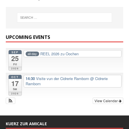
UPCOMING EVENTS
SEP
REEL 2026 zu Oochen
all-day
25
Fri
2026
OCT
14:30
Visite vun der Cidrerie Ramborn
@ Cidrerie
17
Ramborn
Sat
2026
View Calendar
KUERZ ZUR AMICALE