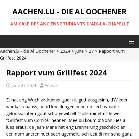
AACHEN.LU - DIE AL OOCHENER
AMICALE DES ANCIENS ETUDIANTS D'AIX-LA-CHAPELLE
Aachen.lu - die Al Oochener
>
2024
>
June
>
27
> Rapport vum
Grillfest 2024
Rapport vum Grillfest 2024
June 27, 2024
Wiesel
Et hat eng Woch virdrunner guer nit gutt ausgesinn, d‘Wieder
war kal a naass, an d‘Umeldungen hunn op sech waarde
gelooss. Intern gouf scho gewitzelt “solle mir et nit léiwer
“Grillfest vum Comité” nennen. Mee du koum d’ Sonn lues a
lues eraus, de Jean-Marie hat eng Erënnerung geschéckt an
een nom aneren huet sech ugemellt, och Leit di mir scho ganz