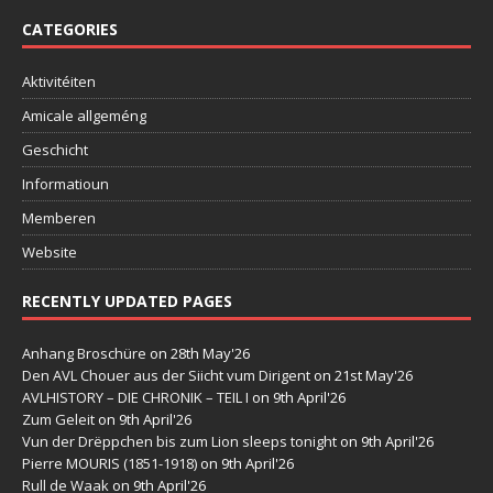
CATEGORIES
Aktivitéiten
Amicale allgeméng
Geschicht
Informatioun
Memberen
Website
RECENTLY UPDATED PAGES
Anhang Broschüre
on 28th May'26
Den AVL Chouer aus der Siicht vum Dirigent
on 21st May'26
AVLHISTORY – DIE CHRONIK – TEIL I
on 9th April'26
Zum Geleit
on 9th April'26
Vun der Drëppchen bis zum Lion sleeps tonight
on 9th April'26
Pierre MOURIS (1851-1918)
on 9th April'26
Rull de Waak
on 9th April'26