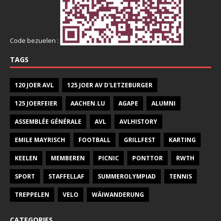
Code bezuelen :
TAGS
120 JOER AVL
125 JOER AV D'LETZEBURGER
125 JOERFEIER
AACHEN.LU
AGAPE
ALUMNI
ASSEMBLÉE GÉNÉRALE
AVL
AVLHISTORY
EMILE MAYRISCH
FOOTBALL
GRILLFEST
KARTING
KEELEN
MEMBEREN
PICNIC
PONTTOR
RWTH
SPORT
STAFFELLAF
SUMMEROLYMPIAD
TENNIS
TREPPELEN
VELO
WÄIWANDERUNG
CATEGORIES