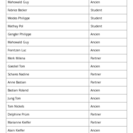
Mahowald Guy
Ancien
Fabrice Becker
Student
Weides Philippe
Student
Mathay Pol
Student
Gengler Philippe
Ancien
Mahowald Guy
Ancien
Frantzen Luc
Ancien
Merk Milena
Partner
Goeckel Tom
Ancien
Schares Nadine
Partner
Anne Bastian
Partner
Bastian Roland
Ancien
Jung Tom
Ancien
Tom Nickels
Ancien
Delphine Prüm
Partner
Marianne Kieffer
Partner
Alain Kieffer
Ancien