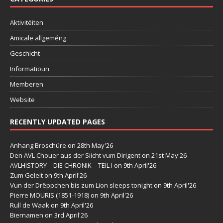
Aktivitéiten
Amicale allgeméng
Geschicht
Informatioun
Memberen
Website
RECENTLY UPDATED PAGES
Anhang Broschüre
on 28th May'26
Den AVL Chouer aus der Siicht vum Dirigent
on 21st May'26
AVLHISTORY – DIE CHRONIK – TEIL I
on 9th April'26
Zum Geleit
on 9th April'26
Vun der Drëppchen bis zum Lion sleeps tonight
on 9th April'26
Pierre MOURIS (1851-1918)
on 9th April'26
Rull de Waak
on 9th April'26
Biernamen
on 3rd April'26