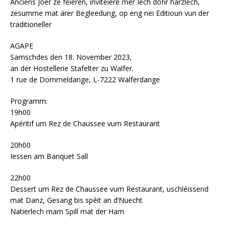
Anciens Joer ze feieren, invitéiere mer Iech dofir härzlech,
zesumme mat ärer Begleedung, op eng nei Editioun vun der
traditioneller
AGAPE
Samschdes den 18. November 2023,
an der Hostellerie Stafelter zu Walfer.
1 rue de Dommeldange, L-7222 Walferdange
Programm:
19h00
Apéritif um Rez de Chaussee vum Restaurant
20h00
Iessen am Banquet Sall
22h00
Dessert um Rez de Chaussee vum Restaurant, uschléissend
mat Danz, Gesang bis spéit an d‘Nuecht
Natierlech mam Spill mat der Ham