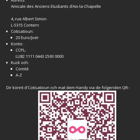
Adress:
Amicale
des Anciens Etudiants d’Aix-la-Chapelle
4, rue Albert Simon
L-5315 Contern
Cotisatioun:
20 Euro/Joër
Konto:
CCPL:
LU82 1111 0443 2593 0000
Kuck och:
Comité
A-Z
Dir könnt d'Cotisatioun och mat dem Handy via de folgenden QR-