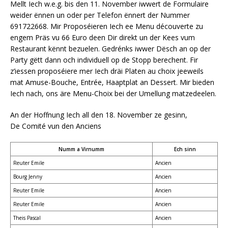
Mellt Iech w.e.g. bis den 11. November iwwert de Formulaire
weider ënnen un oder per Telefon ënnert der Nummer
691722668. Mir Proposéieren Iech ee Menu découverte zu
engem Präs vu 66 Euro deen Dir direkt un der Kees vum
Restaurant kënnt bezuelen. Gedrénks iwwer Dësch an op der
Party gëtt dann och individuell op de Stopp berechent. Fir
z’iessen proposéiere mer Iech dräi Platen au choix jeeweils
mat Amuse-Bouche, Entrée, Haaptplat an Dessert. Mir bieden
Iech nach, ons äre Menu-Choix bei der Umellung matzedeelen.
An der Hoffnung Iech all den 18. November ze gesinn,
De Comité vun den Anciens
Numm a Virnumm
Ech sinn
Reuter Emile
Ancien
Bourg Jenny
Ancien
Reuter Emile
Ancien
Reuter Emile
Ancien
Theis Pascal
Ancien