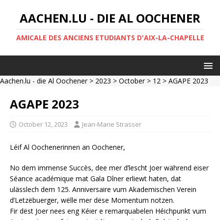
AACHEN.LU - DIE AL OOCHENER
AMICALE DES ANCIENS ETUDIANTS D'AIX-LA-CHAPELLE
Aachen.lu - die Al Oochener
>
2023
>
October
>
12
> AGAPE 2023
AGAPE 2023
October 12, 2023
Jean-Marie Strasser
Léif Al Oochenerinnen an Oochener,
No dem immense Succès, dee mer d’lescht Joer während eiser
Séance académique mat Gala Dîner erliewt haten, dat
ulässlech dem 125. Anniversaire vum Akademischen Verein
d’Letzëbuerger, wëlle mer dëse Momentum notzen.
Fir dëst Joer nees eng Kéier e remarquabelen Héichpunkt vum