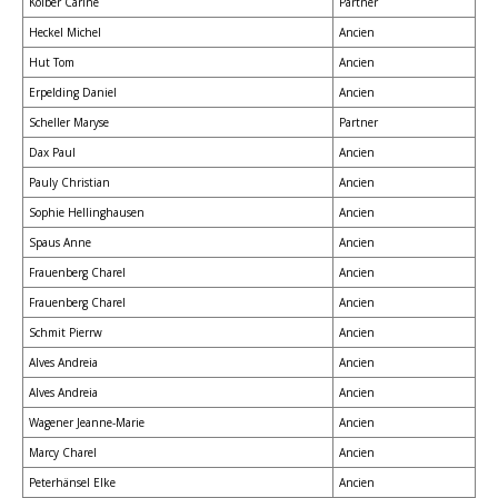
Kolber Carine
Partner
Heckel Michel
Ancien
Hut Tom
Ancien
Erpelding Daniel
Ancien
Scheller Maryse
Partner
Dax Paul
Ancien
Pauly Christian
Ancien
Sophie Hellinghausen
Ancien
Spaus Anne
Ancien
Frauenberg Charel
Ancien
Frauenberg Charel
Ancien
Schmit Pierrw
Ancien
Alves Andreia
Ancien
Alves Andreia
Ancien
Wagener Jeanne-Marie
Ancien
Marcy Charel
Ancien
Peterhänsel Elke
Ancien