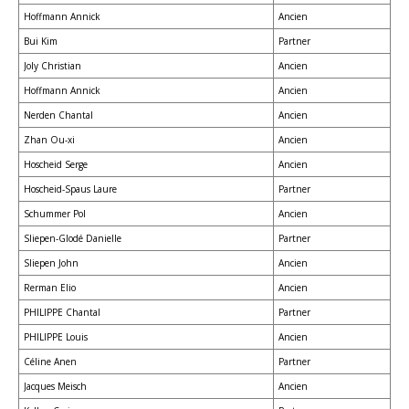
Hoffmann Annick
Ancien
Bui Kim
Partner
Joly Christian
Ancien
Hoffmann Annick
Ancien
Nerden Chantal
Ancien
Zhan Ou-xi
Ancien
Hoscheid Serge
Ancien
Hoscheid-Spaus Laure
Partner
Schummer Pol
Ancien
Sliepen-Glodé Danielle
Partner
Sliepen John
Ancien
Rerman Elio
Ancien
PHILIPPE Chantal
Partner
PHILIPPE Louis
Ancien
Céline Anen
Partner
Jacques Meisch
Ancien