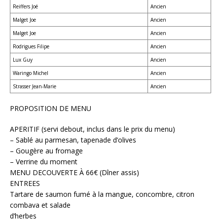
Reiffers Joé
Ancien
Malget Joe
Ancien
Malget Joe
Ancien
Rodrigues Filipe
Ancien
Lux Guy
Ancien
Waringo Michel
Ancien
Strasser Jean-Marie
Ancien
PROPOSITION DE MENU
APERITIF (servi debout, inclus dans le prix du menu)
– Sablé au parmesan, tapenade d’olives
– Gougère au fromage
– Verrine du moment
MENU DECOUVERTE À 66€ (Dîner assis)
ENTREES
Tartare de saumon fumé à la mangue, concombre, citron
combava et salade
d’herbes