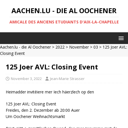
AACHEN.LU - DIE AL OOCHENER
AMICALE DES ANCIENS ETUDIANTS D'AIX-LA-CHAPELLE
Aachen.lu - die Al Oochener
>
2022
>
November
>
03
> 125 Joer AVL:
Closing Event
125 Joer AVL: Closing Event
November 3, 2022
Jean-Marie Strasser
Heimadder invitéiere mer Iech häerzlech op den
125 Joer AVL: Closing Event
Freides, den 2. Dezember ab 20:00 Auer
Um Oochener Weihnachtsmarkt