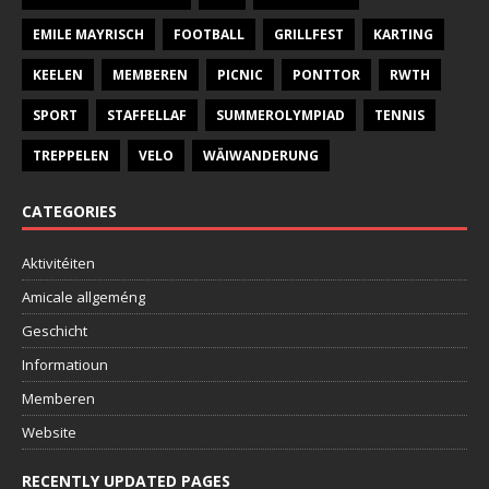
EMILE MAYRISCH
FOOTBALL
GRILLFEST
KARTING
KEELEN
MEMBEREN
PICNIC
PONTTOR
RWTH
SPORT
STAFFELLAF
SUMMEROLYMPIAD
TENNIS
TREPPELEN
VELO
WÄIWANDERUNG
CATEGORIES
Aktivitéiten
Amicale allgeméng
Geschicht
Informatioun
Memberen
Website
RECENTLY UPDATED PAGES