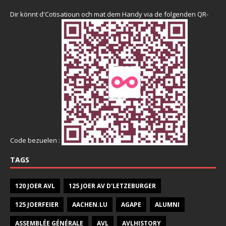
Dir könnt d'Cotisatioun och mat dem Handy via de folgenden QR-
Code bezuelen :
TAGS
120 JOER AVL
125 JOER AV D'LETZEBURGER
125 JOERFEIER
AACHEN.LU
AGAPE
ALUMNI
ASSEMBLÉE GÉNÉRALE
AVL
AVLHISTORY