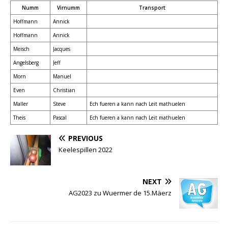
Numm
Virnumm
Transport
Hoffmann
Annick
Hoffmann
Annick
Meisch
Jacques
Angelsberg
Jeff
Morn
Manuel
Even
Christian
Maller
Steve
Ech fueren a kann nach Leit mathuelen
Theis
Pascal
Ech fueren a kann nach Leit mathuelen
PREVIOUS
Keelespillen 2022
NEXT
AG2023 zu Wuermer de 15.Mäerz