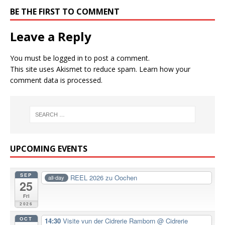
BE THE FIRST TO COMMENT
Leave a Reply
You must be
logged in
to post a comment.
This site uses Akismet to reduce spam.
Learn how your
comment data is processed.
UPCOMING EVENTS
SEP
REEL 2026 zu Oochen
all-day
25
Fri
2026
OCT
14:30
Visite vun der Cidrerie Ramborn
@ Cidrerie