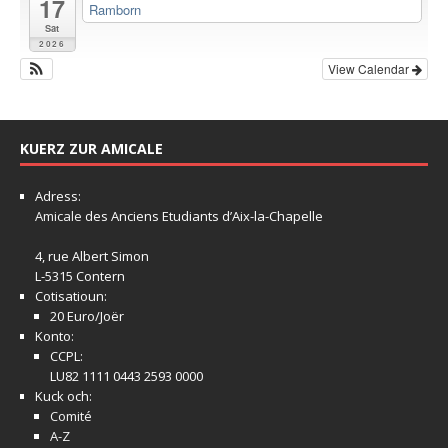
17
Ramborn
Sat
2026
View Calendar
KUERZ ZUR AMICALE
Adress:
Amicale
des Anciens Etudiants d’Aix-la-Chapelle
4, rue Albert Simon
L-5315 Contern
Cotisatioun:
20 Euro/Joër
Konto:
CCPL:
LU82 1111 0443 2593 0000
Kuck och:
Comité
A-Z