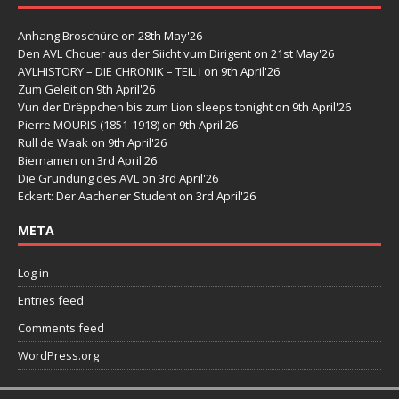
Anhang Broschüre
on 28th May'26
Den AVL Chouer aus der Siicht vum Dirigent
on 21st May'26
AVLHISTORY – DIE CHRONIK – TEIL I
on 9th April'26
Zum Geleit
on 9th April'26
Vun der Drëppchen bis zum Lion sleeps tonight
on 9th April'26
Pierre MOURIS (1851-1918)
on 9th April'26
Rull de Waak
on 9th April'26
Biernamen
on 3rd April'26
Die Gründung des AVL
on 3rd April'26
Eckert: Der Aachener Student
on 3rd April'26
META
Log in
Entries feed
Comments feed
WordPress.org