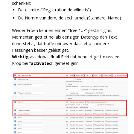
schenken:
Date limite (“Registration deadline is”)
De Numm vun dem, de sech umelt (Standard: Name)
Weider Froen kënnen ënnert “free 1..7” gestallt ginn.
Momentan gëtt et hei als eenzigen Datentyp den Text
ënnerstetzt, dat hoffe mir awer dass et a spéidere
Fassungen besser geléist get.
Wichtig
ass dobäi: fir all Feld dat benotzt gëtt muss ee
Krop bei “
activated
” gemeet ginn!