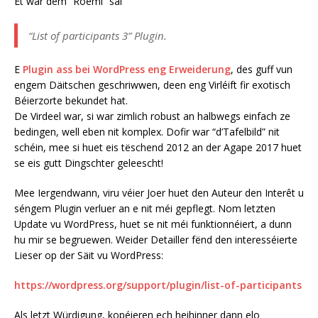
Et war dem “Roemi” säi
“List of participants 3” Plugin.
E
Plugin ass bei WordPress eng Erweiderung
, des guff vun
engem Däitschen geschriwwen, deen eng Virléift fir exotisch
Béierzorte bekundet hat.
De Virdeel war, si war zimlich robust an halbwegs einfach ze
bedingen, well eben nit komplex. Dofir war “d’Tafelbild” nit
schéin, mee si huet eis tëschend 2012 an der Agape 2017 huet
se eis gutt Dingschter geleescht!
Mee Iergendwann, viru véier Joer huet den Auteur den Interêt u
séngem Plugin verluer an e nit méi gepflegt. Nom letzten
Update vu WordPress, huet se nit méi funktionnéiert, a dunn
hu mir se begruewen. Weider Detailler fënd den interesséierte
Lieser op der Säit vu WordPress:
https://wordpress.org/support/plugin/list-of-participants
Als letzt Würdigung, kopéieren ech heihinner dann elo