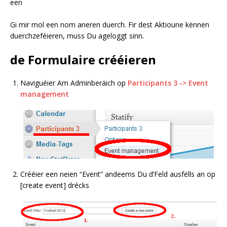
een
Gi mir mol een nom aneren duerch. Fir dest Aktioune kënnen
duerchzeféieren, muss Du ageloggt sinn.
de Formulaire crééieren
Naviguéier Am Adminberäich op
Participants 3 -> Event
management
Crééier een neien “Event” andeems Du d’Feld ausfëlls an op
[create event] drécks