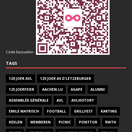
Code bezuelen :
TAGS
120 JOER AVL
125 JOER AV D'LETZEBURGER
125 JOERFEIER
AACHEN.LU
AGAPE
ALUMNI
ASSEMBLÉE GÉNÉRALE
AVL
AVLHISTORY
EMILE MAYRISCH
FOOTBALL
GRILLFEST
KARTING
KEELEN
MEMBEREN
PICNIC
PONTTOR
RWTH