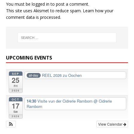
You must be
logged in
to post a comment.
This site uses Akismet to reduce spam.
Learn how your
comment data is processed.
UPCOMING EVENTS
SEP
REEL 2026 zu Oochen
all-day
25
Fri
2026
OCT
14:30
Visite vun der Cidrerie Ramborn
@ Cidrerie
17
Ramborn
Sat
2026
View Calendar