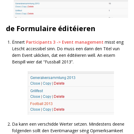
de Formulaire éditéieren
Ënnert
Participants 3 -> Event management
misst eng
Lëscht accessibel sinn. Do muss een dann den Titel vun
dem Event uklicken, dat een éditéieren wëll. An eisem
Beispill wier dat “Fussball 2013”.
Da kann een verschidde Werter setzen. Mindestens deene
folgenden sollt den Eventmanager séng Opmierksamkeet