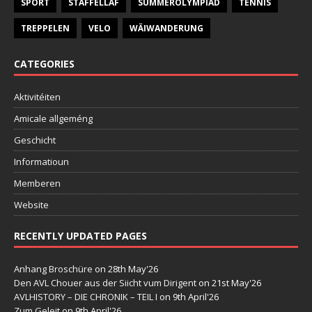
SPORT
STAFFELLAF
SUMMEROLYMPIAD
TENNIS
TREPPELEN
VELO
WÄIWANDERUNG
CATEGORIES
Aktivitéiten
Amicale allgeméng
Geschicht
Informatioun
Memberen
Website
RECENTLY UPDATED PAGES
Anhang Broschüre
on 28th May'26
Den AVL Chouer aus der Siicht vum Dirigent
on 21st May'26
AVLHISTORY – DIE CHRONIK – TEIL I
on 9th April'26
Zum Geleit
on 9th April'26