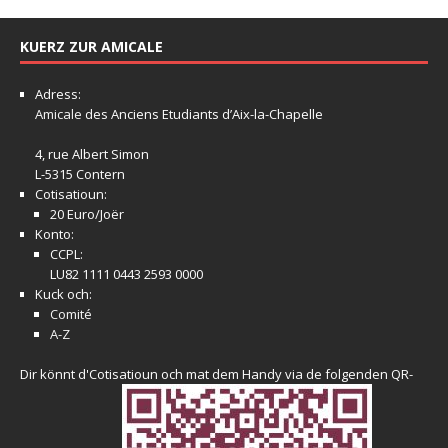
KUERZ ZUR AMICALE
Adress:
Amicale
des Anciens Etudiants d’Aix-la-Chapelle
4, rue Albert Simon
L-5315 Contern
Cotisatioun:
20 Euro/Joër
Konto:
CCPL:
LU82 1111 0443 2593 0000
Kuck och:
Comité
A-Z
Dir könnt d'Cotisatioun och mat dem Handy via de folgenden QR-