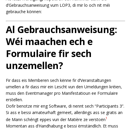
d’Gebrauchsanweisung vum LOP3, di mir lo och nit méi
gebrauche können:
Al Gebrauchsanweisung:
Wéi maachen ech e
Formulaire fir sech
unzemellen?
Fir dass eis Memberen sech kënne fir d’Veranstaltungen
umellen a fir dass mir ein Lescht vun den Umeldungen kréien,
muss den Eventmanager pro Manifestatioun ee Formulaire
erstellen.
Dofir benotze mir eng Software, di nennt sech “Participants 3”.
Si ass e bessi amateurhaft gemeet, allerdings ass se gratis an
1
de Mann schéngt eppes vun der Matière ze verstoën
Momentan ass d’Handhabung e bessi ëmständlich. Et muss