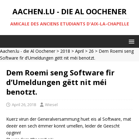
AACHEN.LU - DIE AL OOCHENER
AMICALE DES ANCIENS ETUDIANTS D'AIX-LA-CHAPELLE
Aachen.lu - die Al Oochener
>
2018
>
April
>
26
> Dem Roemi seng
Software fir d’Umeldungen gëtt nit méi benotzt.
Dem Roemi seng Software fir
d’Umeldungen gëtt nit méi
benotzt.
April 26, 2018
Wiesel
Kuerz virun der Generalversammung huet eis al Software, mat
deeër een sech ëmmer konnt umellen, leider de Geescht
opginn!