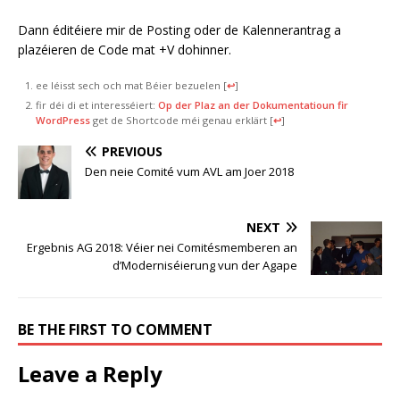
Dann éditéiere mir de Posting oder de Kalennerantrag a
plazéieren de Code mat
+V dohinner.
ee léisst sech och mat Béier bezuelen
[
↩
]
fir déi di et interesséiert:
Op der Plaz an der Dokumentatioun fir
WordPress
get de Shortcode méi genau erklärt
[
↩
]
PREVIOUS
Den neie Comité vum AVL am Joer 2018
NEXT
Ergebnis AG 2018: Véier nei Comitésmemberen an
d’Moderniséierung vun der Agape
BE THE FIRST TO COMMENT
Leave a Reply