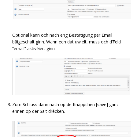
Optional kann och nach eng Bestätigung per Email
bäigeschalt ginn. Wann een dat uwielt, muss och d’Feld
“email” aktivéiert ginn.
Zum Schluss dann nach op de Knäppchen [save] ganz
ënnen op der Säit drécken.