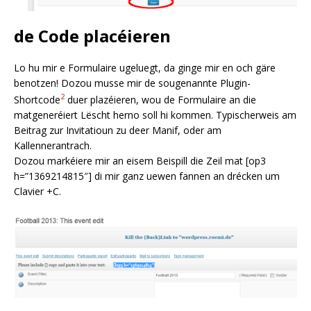
de Code placéieren
Lo hu mir e Formulaire ugeluegt, da ginge mir en och gäre
benotzen! Dozou musse mir de sougenannte Plugin-
2
Shortcode
duer plazéieren, wou de Formulaire an die
matgeneréiert Lëscht herno soll hi kommen. Typischerweis am
Beitrag zur Invitatioun zu deer Manif, oder am
Kallennerantrach.
Dozou markéiere mir an eisem Beispill die Zeil mat [op3
h=”1369214815″] di mir ganz uewen fannen an drécken um
Clavier
+C.