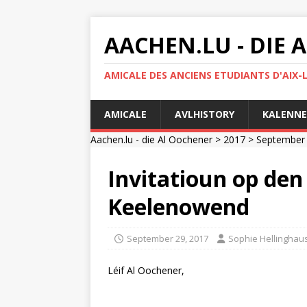
AACHEN.LU - DIE
AMICALE DES ANCIENS ETUDIANTS D'AIX-
AMICALE
AVLHISTORY
KALENNE
Aachen.lu - die Al Oochener
>
2017
>
September
Invitatioun op den
Keelenowend
September 29, 2017
Sophie Hellinghau
Léif Al Oochener,