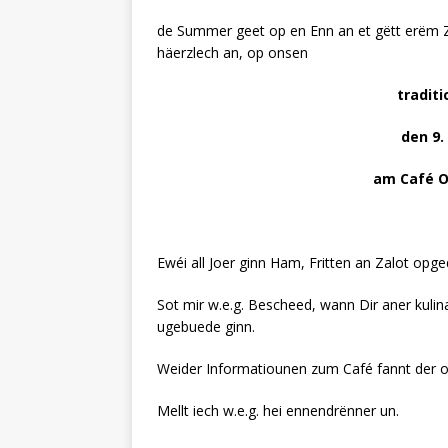
de Summer geet op en Enn an et gëtt erëm Zäi
häerzlech an, op onsen
traditionellen Ke
den 9. Oktober u
am Café Op der Bréck
Ewéi all Joer ginn Ham, Fritten an Zalot opge
Sot mir w.e.g. Bescheed, wann Dir aner kuli
ugebuede ginn.
Weider Informatiounen zum Café fannt der 
Mellt iech w.e.g. hei ennendrënner un.