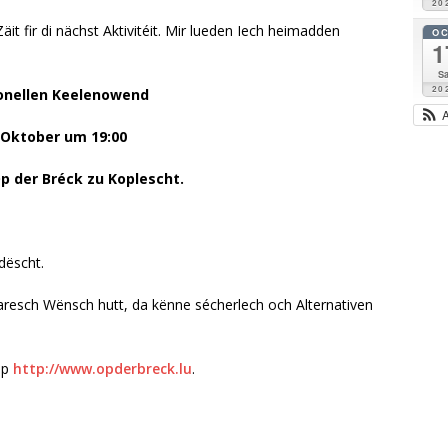
20
t fir di nächst Aktivitéit. Mir lueden Iech heimadden
O
1
Sa
20
elenowend
m 19:00
 zu Koplescht.
dëscht.
naresch Wënsch hutt, da kënne sécherlech och Alternativen
op
http://www.opderbreck.lu
.