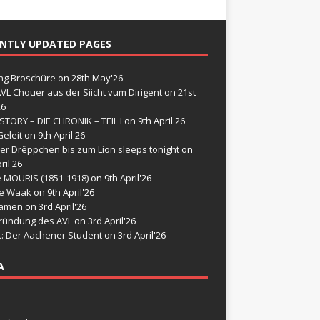
NTLY UPDATED PAGES
g Broschüre
on 28th May'26
VL Chouer aus der Siicht vum Dirigent
on 21st
26
STORY – DIE CHRONIK – TEIL I
on 9th April'26
eleit
on 9th April'26
er Drëppchen bis zum Lion sleeps tonight
on
ril'26
e MOURIS (1851-1918)
on 9th April'26
de Waak
on 9th April'26
namen
on 3rd April'26
ründung des AVL
on 3rd April'26
t: Der Aachener Student
on 3rd April'26
A