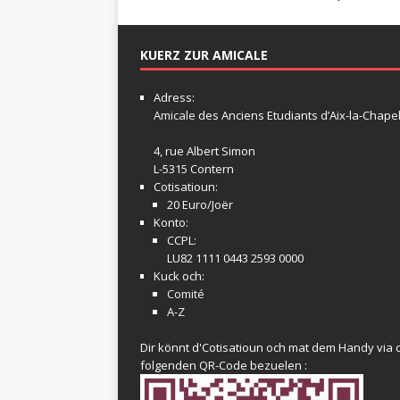
KUERZ ZUR AMICALE
Adress:
Amicale
des Anciens Etudiants d’Aix-la-Chapel
4, rue Albert Simon
L-5315 Contern
Cotisatioun:
20 Euro/Joër
Konto:
CCPL:
LU82 1111 0443 2593 0000
Kuck och:
Comité
A-Z
Dir könnt d'Cotisatioun och mat dem Handy via 
folgenden QR-Code bezuelen :