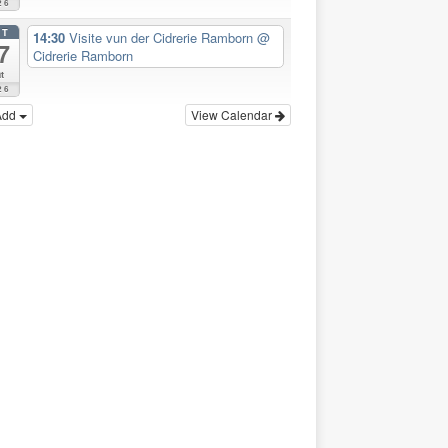
26
CT
14:30
Visite vun der Cidrerie Ramborn
@
7
Cidrerie Ramborn
t
26
Add
View Calendar