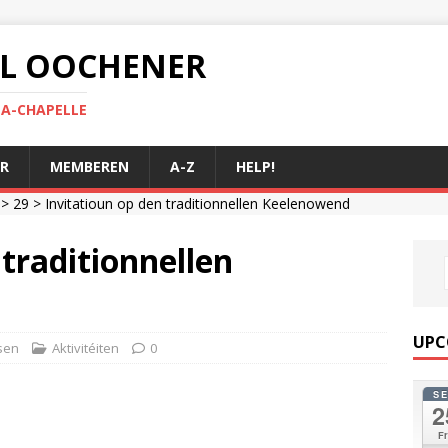
 AL OOCHENER
LA-CHAPELLE
R
MEMBEREN
A-Z
HELP!
>
29
> Invitatioun op den traditionnellen Keelenowend
 traditionnellen
UPC
sen
Aktivitéiten
0
S
2
Fr