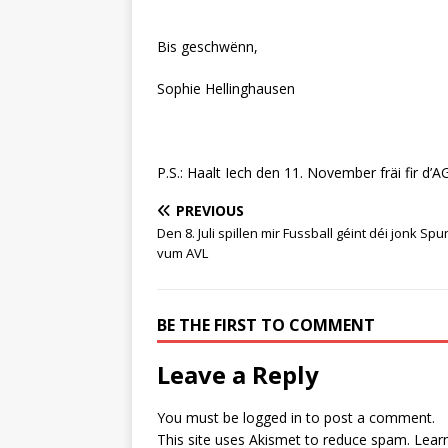
Bis geschwënn,
Sophie Hellinghausen
P.S.: Haalt Iech den 11. November fräi fir d’A
PREVIOUS
Den 8. Juli spillen mir Fussball géint déi jonk Sp
vum AVL
BE THE FIRST TO COMMENT
Leave a Reply
You must be
logged in
to post a comment.
This site uses Akismet to reduce spam.
Lear