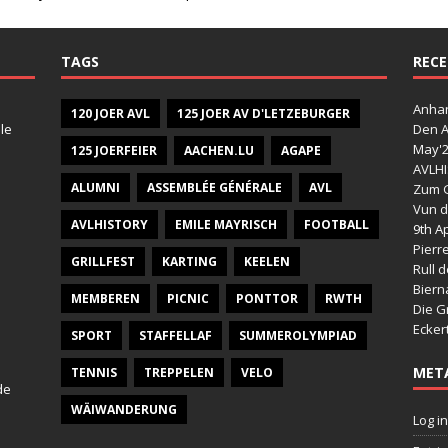
TAGS
RECE
Anhan
120 JOER AVL
125 JOER AV D'LETZEBURGER
le
Den A
May'
125 JOERFEIER
AACHEN.LU
AGAPE
AVLHI
ALUMNI
ASSEMBLÉE GÉNÉRALE
AVL
Zum G
Vun d
AVLHISTORY
EMILE MAYRISCH
FOOTBALL
9th Ap
Pierr
GRILLFEST
KARTING
KEELEN
Rull 
Bier
MEMBEREN
PICNIC
PONTTOR
RWTH
Die G
Ecker
SPORT
STAFFELLAF
SUMMEROLYMPIAD
MET
TENNIS
TREPPELEN
VELO
de
WÄIWANDERUNG
Log in