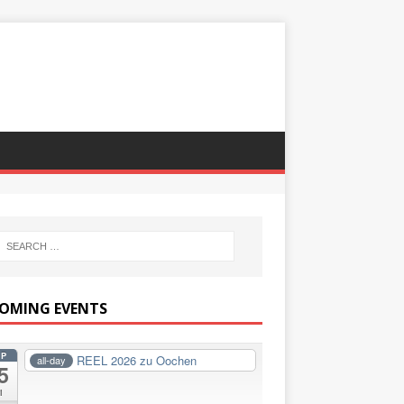
OMING EVENTS
EP
REEL 2026 zu Oochen
all-day
5
i