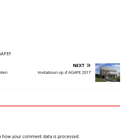
GAPE!!
NEXT
unten
Invitatioun op d´AGAPE 2017
n how your comment data is processed.