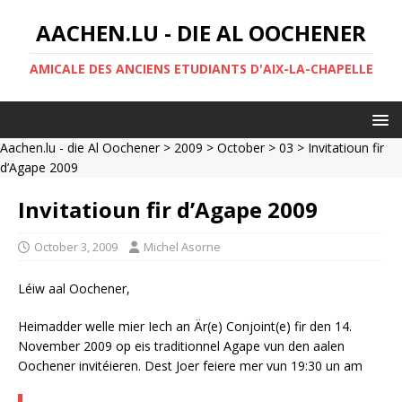
AACHEN.LU - DIE AL OOCHENER
AMICALE DES ANCIENS ETUDIANTS D'AIX-LA-CHAPELLE
Aachen.lu - die Al Oochener
>
2009
>
October
>
03
> Invitatioun fir
d’Agape 2009
Invitatioun fir d’Agape 2009
October 3, 2009
Michel Asorne
Léiw aal Oochener,
Heimadder welle mier Iech an Är(e) Conjoint(e) fir den 14.
November 2009 op eis traditionnel Agape vun den aalen
Oochener invitéieren. Dest Joer feiere mer vun 19:30 un am