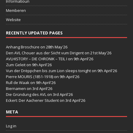
Informatioun
Memberen
Website
RECENTLY UPDATED PAGES
Anhang Broschüre
on 28th May'26
Den AVL Chouer aus der Siicht vum Dirigent
on 21st May'26
AVLHISTORY – DIE CHRONIK – TEIL I
on 9th April'26
Zum Geleit
on 9th April'26
Vun der Drëppchen bis zum Lion sleeps tonight
on 9th April'26
Pierre MOURIS (1851-1918)
on 9th April'26
Rull de Waak
on 9th April'26
Biernamen
on 3rd April'26
Die Gründung des AVL
on 3rd April'26
Eckert: Der Aachener Student
on 3rd April'26
META
Log in