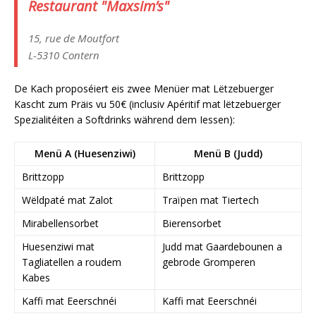
Restaurant "Maxsim’s"
15, rue de Moutfort
L-5310 Contern
De Kach proposéiert eis zwee Menüer mat Lëtzebuerger
Kascht zum Präis vu 50€ (inclusiv Apéritif mat lëtzebuerger
Spezialitéiten a Softdrinks während dem Iessen):
Menü A (Huesenziwi)
Menü B (Judd)
Brittzopp
Brittzopp
Wëldpaté mat Zalot
Traïpen mat Tiertech
Mirabellensorbet
Bierensorbet
Huesenziwi mat
Judd mat Gaardebounen a
Tagliatellen a roudem
gebrode Gromperen
Kabes
Kaffi mat Eeerschnéi
Kaffi mat Eeerschnéi