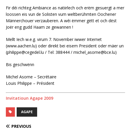
Fir déi richteg Ambiance as natiirlech och erëm gesuergt a mer
loossen eis vun de Solisten vum weltberühmten Oochener
Männerchouer verzauberen. A wéi ëmmer gëtt et och dëst
Joër eng gudd Haam ze gewannen !
Mellt Iech w.e.g. virum 7. November iwwer Internet
(www.aachen.lu) oder direkt bei eisem President oder mäer un
(philippe@cegedel.lu / Tel: 388444 / michel_asorne@bce.lu)
Bis geschwënn
Michel Asorne – Secrétaire
Louis Philippe – Président
Invitatioun Agape 2009
AGAPE
PREVIOUS