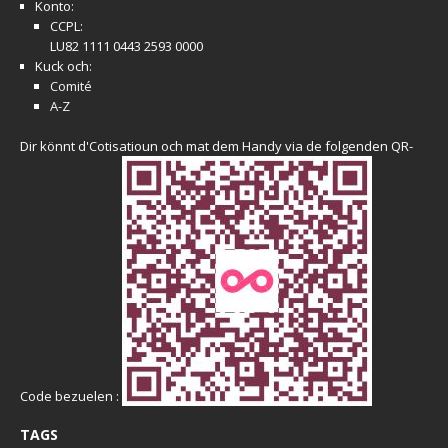
Konto:
CCPL:
LU82 1111 0443 2593 0000
Kuck och:
Comité
A-Z
Dir könnt d'Cotisatioun och mat dem Handy via de folgenden QR-
Code bezuelen :
TAGS