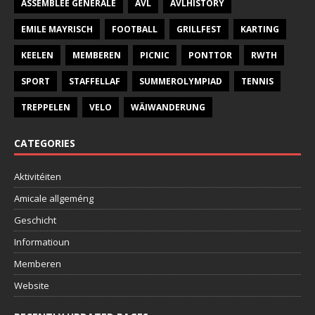
ASSEMBLÉE GÉNÉRALE
AVL
AVLHISTORY
EMILE MAYRISCH
FOOTBALL
GRILLFEST
KARTING
KEELEN
MEMBEREN
PICNIC
PONTTOR
RWTH
SPORT
STAFFELLAF
SUMMEROLYMPIAD
TENNIS
TREPPELEN
VELO
WÄIWANDERUNG
CATEGORIES
Aktivitéiten
Amicale allgeméng
Geschicht
Informatioun
Memberen
Website