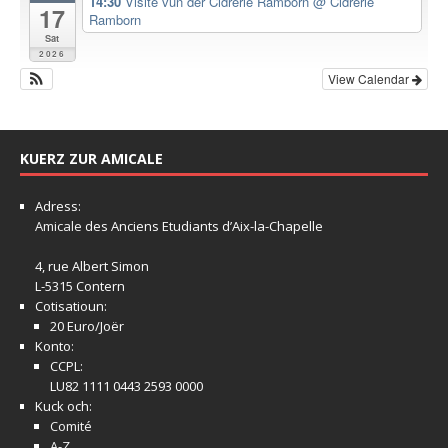
14:30
Visite vun der Cidrerie Ramborn
@ Cidrerie
17
Ramborn
Sat
2026
View Calendar
KUERZ ZUR AMICALE
Adress:
Amicale
des Anciens Etudiants d’Aix-la-Chapelle
4, rue Albert Simon
L-5315 Contern
Cotisatioun:
20 Euro/Joër
Konto:
CCPL:
LU82 1111 0443 2593 0000
Kuck och:
Comité
A-Z