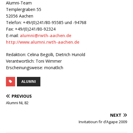
Alumni-Team
Templergraben 55
52056 Aachen
Telefon: +49/(0)241/80-95585 und -94768
Fax: +49/(0)241/80-92324
E-mail:
alumni@rwth-aachen.de
http://www.alumni.rwth-aachen.de
Redaktion: Celina Begolli, Dietrich Hunold
Verantwortlich: Toni Wimmer
Erscheinungsweise: monatlich
ALUMNI
PREVIOUS
Alumni NL 82
NEXT
Invitatioun fir d’Agape 2009