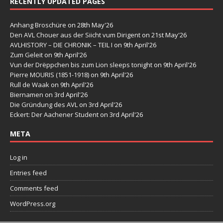
RECENTLY UPDATED PAGES
Anhang Broschüre
on 28th May'26
Den AVL Chouer aus der Siicht vum Dirigent
on 21st May'26
AVLHISTORY – DIE CHRONIK – TEIL I
on 9th April'26
Zum Geleit
on 9th April'26
Vun der Drëppchen bis zum Lion sleeps tonight
on 9th April'26
Pierre MOURIS (1851-1918)
on 9th April'26
Rull de Waak
on 9th April'26
Biernamen
on 3rd April'26
Die Gründung des AVL
on 3rd April'26
Eckert: Der Aachener Student
on 3rd April'26
META
Log in
Entries feed
Comments feed
WordPress.org