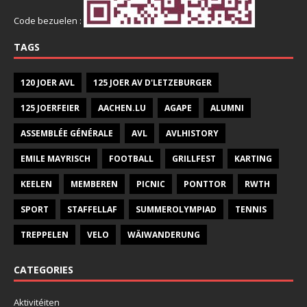
Code bezuelen :
TAGS
120 JOER AVL
125 JOER AV D'LETZEBURGER
125 JOERFEIER
AACHEN.LU
AGAPE
ALUMNI
ASSEMBLÉE GÉNÉRALE
AVL
AVLHISTORY
EMILE MAYRISCH
FOOTBALL
GRILLFEST
KARTING
KEELEN
MEMBEREN
PICNIC
PONTTOR
RWTH
SPORT
STAFFELLAF
SUMMEROLYMPIAD
TENNIS
TREPPELEN
VELO
WÄIWANDERUNG
CATEGORIES
Aktivitéiten