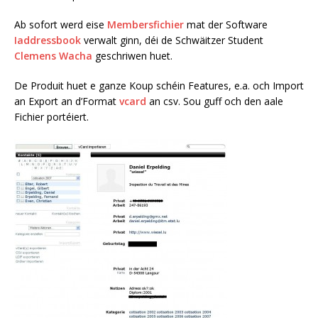
Ab sofort werd eise
Membersfichier
mat der Software
Iaddressbook
verwalt ginn, déi de Schwäitzer Student
Clemens Wacha
geschriwen huet.
De Produit huet e ganze Koup schéin Features, e.a. och Import
an Export an d’Format
vcard
an csv. Sou guff och den aale
Fichier portéiert.