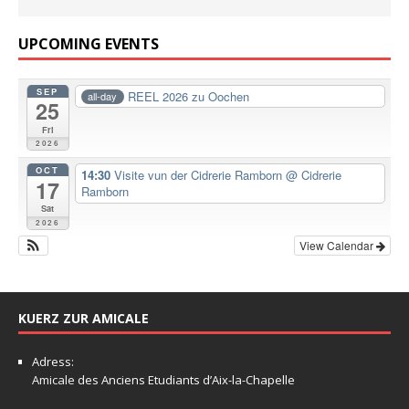
UPCOMING EVENTS
SEP
REEL 2026 zu Oochen
all-day
25
Fri
2026
OCT
14:30
Visite vun der Cidrerie Ramborn
@ Cidrerie
17
Ramborn
Sat
2026
View Calendar
KUERZ ZUR AMICALE
Adress:
Amicale
des Anciens Etudiants d’Aix-la-Chapelle