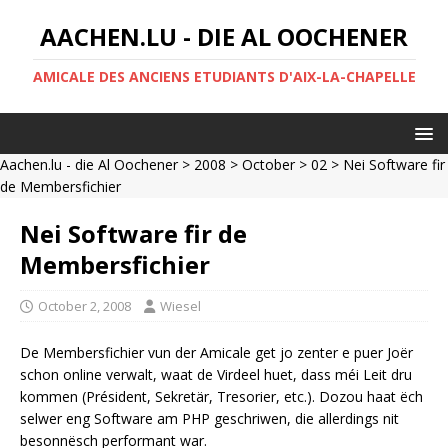
AACHEN.LU - DIE AL OOCHENER
AMICALE DES ANCIENS ETUDIANTS D'AIX-LA-CHAPELLE
Aachen.lu - die Al Oochener
>
2008
>
October
>
02
> Nei Software fir
de Membersfichier
Nei Software fir de
Membersfichier
October 2, 2008
Wiesel
De Membersfichier vun der Amicale get jo zenter e puer Joër
schon online verwalt, waat de Virdeel huet, dass méi Leit dru
kommen (Président, Sekretär, Tresorier, etc.). Dozou haat ëch
selwer eng Software am PHP geschriwen, die allerdings nit
besonnësch performant war.