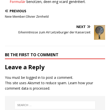
Formulär
benotzen, deen eng vcard genéréiert.
PREVIOUS
Neie Member:Olivier Zirnheld
NEXT
Erkenntnisse zum AV Letzeburger der Kaiserzeit
BE THE FIRST TO COMMENT
Leave a Reply
You must be
logged in
to post a comment.
This site uses Akismet to reduce spam.
Learn how your
comment data is processed.