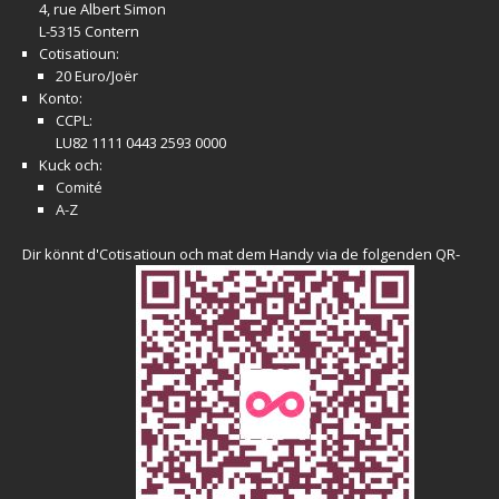
4, rue Albert Simon
L-5315 Contern
Cotisatioun:
20 Euro/Joër
Konto:
CCPL:
LU82 1111 0443 2593 0000
Kuck och:
Comité
A-Z
Dir könnt d'Cotisatioun och mat dem Handy via de folgenden QR-