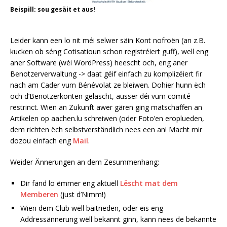
Beispill: sou gesäit et aus!
Leider kann een lo nit méi selwer säin Kont nofroën (an z.B.
kucken ob séng Cotisatioun schon registréiert guff), well eng
aner Software (wéi WordPress) heescht och, eng aner
Benotzerverwaltung -> daat géif einfach zu komplizéiert fir
nach am Cader vum Bénévolat ze bleiwen. Dohier hunn ëch
och d’Benotzerkonten geläscht, ausser déi vum comité
restrinct. Wien an Zukunft awer gären ging matschaffen an
Artikelen op aachen.lu schreiwen (oder Foto’en eroplueden,
dem richten ëch selbstverständlich nees een an! Macht mir
dozou einfach eng
Mail
.
Weider Ännerungen an dem Zesummenhang:
Dir fand lo ëmmer eng aktuell
Lëscht mat dem
Memberen
(just d’Nimm!)
Wien dem Club wëll bäitrieden, oder eis eng
Addressännerung wëll bekannt ginn, kann nees de bekannte