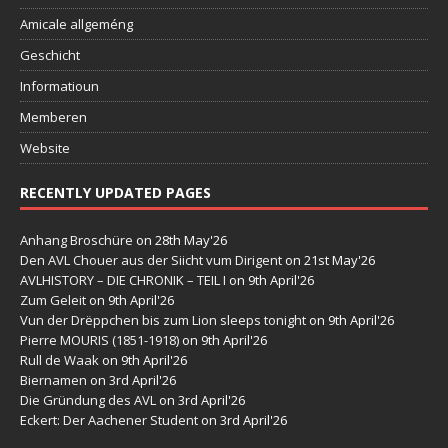
Amicale allgeméng
Geschicht
Informatioun
Memberen
Website
RECENTLY UPDATED PAGES
Anhang Broschüre
on 28th May'26
Den AVL Chouer aus der Siicht vum Dirigent
on 21st May'26
AVLHISTORY – DIE CHRONIK – TEIL I
on 9th April'26
Zum Geleit
on 9th April'26
Vun der Drëppchen bis zum Lion sleeps tonight
on 9th April'26
Pierre MOURIS (1851-1918)
on 9th April'26
Rull de Waak
on 9th April'26
Biernamen
on 3rd April'26
Die Gründung des AVL
on 3rd April'26
Eckert: Der Aachener Student
on 3rd April'26