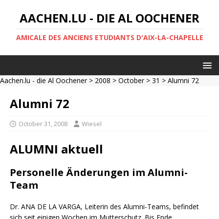
AACHEN.LU - DIE AL OOCHENER
AMICALE DES ANCIENS ETUDIANTS D'AIX-LA-CHAPELLE
Aachen.lu - die Al Oochener
>
2008
>
October
>
31
> Alumni 72
Alumni 72
October 31, 2008
Wiesel
ALUMNI aktuell
Personelle Änderungen im Alumni-
Team
Dr. ANA DE LA VARGA, Leiterin des Alumni-Teams, befindet
sich seit einigen Wochen im Mutterschutz. Bis Ende