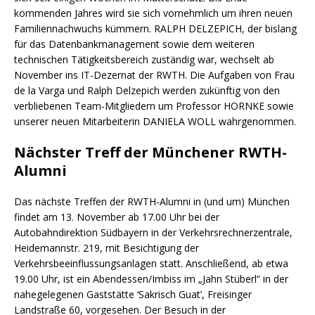
kommenden Jahres wird sie sich vornehmlich um ihren neuen
Familiennachwuchs kümmern. RALPH DELZEPICH, der bislang
für das Datenbankmanagement sowie dem weiteren
technischen Tätigkeitsbereich zuständig war, wechselt ab
November ins IT-Dezernat der RWTH. Die Aufgaben von Frau
de la Varga und Ralph Delzepich werden zukünftig von den
verbliebenen Team-Mitgliedern um Professor HORNKE sowie
unserer neuen Mitarbeiterin DANIELA WOLL wahrgenommen.
Nächster Treff der Münchener RWTH-
Alumni
Das nächste Treffen der RWTH-Alumni in (und um) München
findet am 13. November ab 17.00 Uhr bei der
Autobahndirektion Südbayern in der Verkehrsrechnerzentrale,
Heidemannstr. 219, mit Besichtigung der
Verkehrsbeeinflussungsanlagen statt. Anschließend, ab etwa
19.00 Uhr, ist ein Abendessen/Imbiss im „Jahn Stüberl“ in der
nahegelegenen Gaststätte ‘Sakrisch Guat’, Freisinger
Landstraße 60, vorgesehen. Der Besuch in der