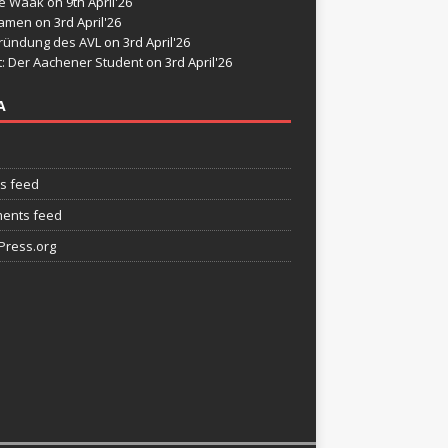
de Waak
on 9th April'26
namen
on 3rd April'26
ründung des AVL
on 3rd April'26
t: Der Aachener Student
on 3rd April'26
A
es feed
ents feed
ress.org