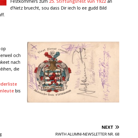
Festkommers zum
25. Stiftungsfest vun 1922
an
d’Netz bruecht, sou dass Dir iech lo ee gudd Bild
ff.
 op
lerweil och
mkeet nach
zéihen, die
ederliste
nleute
bis
NEXT
g
RWTH ALUMNI-NEWSLETTER NR. 68