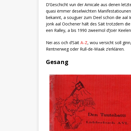
D’Geschicht vun der Amicale aus denen letzte
quasi ëmmer deselwichten Manifestatiounen 
bekannt, a souguer zum Deel schon die aal Inv
jonk aal Oochener hält des Säit trotzdem di
een Ralley, a bis 1990 zweemol d’Joër Keelen g
Nei ass och d’Säit
A-Z
, wou versicht soll gin
Rentnerweg oder Rull-de-Waak z’erklären.
Gesang