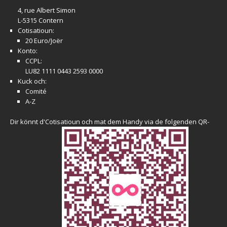
4, rue Albert Simon
L-5315 Contern
Cotisatioun:
20 Euro/Joër
Konto:
CCPL:
LU82 1111 0443 2593 0000
Kuck och:
Comité
A-Z
Dir könnt d'Cotisatioun och mat dem Handy via de folgenden QR-