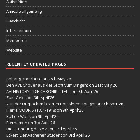
Aktivitéiten
Amicale allgeméng
Geschicht
Informatioun
Memberen
Website
RECENTLY UPDATED PAGES
Anhang Broschüre
on 28th May'26
Den AVL Chouer aus der Siicht vum Dirigent
on 21st May'26
AVLHISTORY – DIE CHRONIK – TEIL I
on 9th April'26
Zum Geleit
on 9th April'26
Vun der Drëppchen bis zum Lion sleeps tonight
on 9th April'26
Pierre MOURIS (1851-1918)
on 9th April'26
Rull de Waak
on 9th April'26
Biernamen
on 3rd April'26
Die Gründung des AVL
on 3rd April'26
Eckert: Der Aachener Student
on 3rd April'26