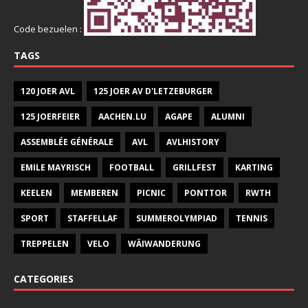
Code bezuelen :
TAGS
120 JOER AVL
125 JOER AV D'LETZEBURGER
125 JOERFEIER
AACHEN.LU
AGAPE
ALUMNI
ASSEMBLÉE GÉNÉRALE
AVL
AVLHISTORY
EMILE MAYRISCH
FOOTBALL
GRILLFEST
KARTING
KEELEN
MEMBEREN
PICNIC
PONTTOR
RWTH
SPORT
STAFFELLAF
SUMMEROLYMPIAD
TENNIS
TREPPELEN
VELO
WÄIWANDERUNG
CATEGORIES