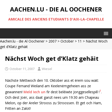
AACHEN.LU - DIE AL OOCHENER
AMICALE DES ANCIENS ETUDIANTS D'AIX-LA-CHAPELLE
Aachen.lu - die Al Oochener
>
2007
>
October
>
11
> Nächst Woch
get d’Klatz gehäit
Nächst Woch get d’Klatz gehäit
October 11, 2007
Wiesel
Nächste Mëttwoch den 10. Oktober ass et ërem sou wäit:
Coupe Fernand Weiland am Keelenëmgeheien ass ze
1
gewannen!
Meld Iech un
fir dest beléiwte Jonggesellespill !
.
Och dest Joër, ass daat ganzt nees um 19:30 am Chapeau
Melon, op der Areler Strooss zu Stroossen. Et get och Ham,
Fritten an Zalot!