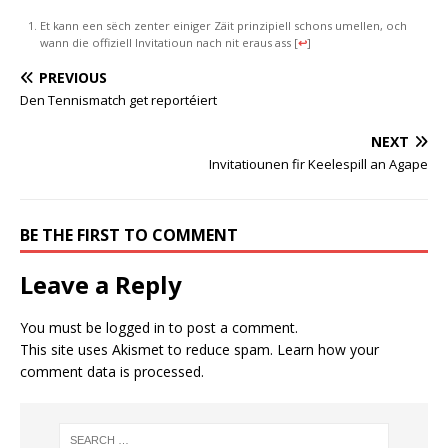
Et kann een sëch zenter einiger Zäit prinzipiell schons umellen, och
wann die offiziell Invitatioun nach nit eraus ass
[
↩
]
PREVIOUS
Den Tennismatch get reportéiert
NEXT
Invitatiounen fir Keelespill an Agape
BE THE FIRST TO COMMENT
Leave a Reply
You must be
logged in
to post a comment.
This site uses Akismet to reduce spam.
Learn how your
comment data is processed.