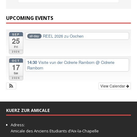
UPCOMING EVENTS
SEP
REEL 2026 zu Oochen
all-day
25
Fri
2026
OCT
14:30
Visite vun der Cidrerie Ramborn
@ Cidrerie
17
Ramborn
Sat
2026
View Calendar
KUERZ ZUR AMICALE
Adress:
Amicale
des Anciens Etudiants d’Aix-la-Chapelle