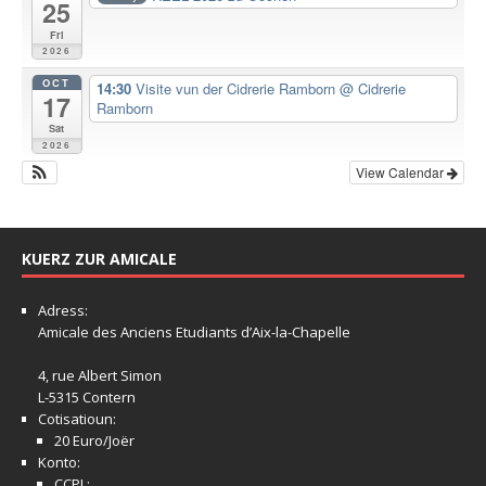
25
Fri
2026
OCT
14:30
Visite vun der Cidrerie Ramborn
@ Cidrerie
17
Ramborn
Sat
2026
View Calendar
KUERZ ZUR AMICALE
Adress:
Amicale
des Anciens Etudiants d’Aix-la-Chapelle
4, rue Albert Simon
L-5315 Contern
Cotisatioun:
20 Euro/Joër
Konto:
CCPL: