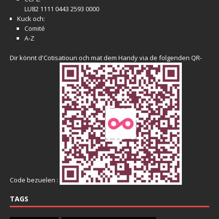
LU82 1111 0443 2593 0000
Kuck och:
Comité
A-Z
Dir könnt d'Cotisatioun och mat dem Handy via de folgenden QR-
Code bezuelen :
TAGS