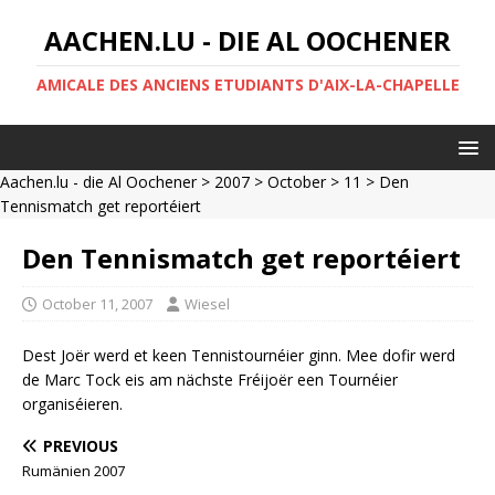
AACHEN.LU - DIE AL OOCHENER
AMICALE DES ANCIENS ETUDIANTS D'AIX-LA-CHAPELLE
Aachen.lu - die Al Oochener
>
2007
>
October
>
11
> Den
Tennismatch get reportéiert
Den Tennismatch get reportéiert
October 11, 2007
Wiesel
Dest Joër werd et keen Tennistournéier ginn. Mee dofir werd
de Marc Tock eis am nächste Fréijoër een Tournéier
organiséieren.
PREVIOUS
Rumänien 2007