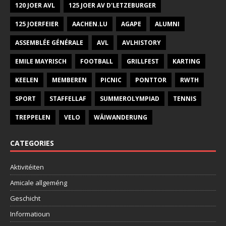
120 JOER AVL
125 JOER AV D'LETZEBURGER
125 JOERFEIER
AACHEN.LU
AGAPE
ALUMNI
ASSEMBLÉE GÉNÉRALE
AVL
AVLHISTORY
EMILE MAYRISCH
FOOTBALL
GRILLFEST
KARTING
KEELEN
MEMBEREN
PICNIC
PONTTOR
RWTH
SPORT
STAFFELLAF
SUMMEROLYMPIAD
TENNIS
TREPPELEN
VELO
WÄIWANDERUNG
CATEGORIES
Aktivitéiten
Amicale allgeméng
Geschicht
Informatioun