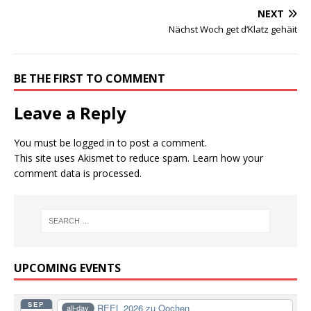
NEXT
Nächst Woch get d’Klatz gehäit
BE THE FIRST TO COMMENT
Leave a Reply
You must be
logged in
to post a comment.
This site uses Akismet to reduce spam.
Learn how your
comment data is processed.
UPCOMING EVENTS
SEP
REEL 2026 zu Oochen
all-day