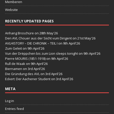
Memberen
Website
RECENTLY UPDATED PAGES
Anhang Broschüre
on 28th May'26
Den AVL Chouer aus der Siicht vum Dirigent
on 21st May'26
AVLHISTORY – DIE CHRONIK – TEIL I
on 9th April'26
Zum Geleit
on 9th April'26
Vun der Drëppchen bis zum Lion sleeps tonight
on 9th April'26
Pierre MOURIS (1851-1918)
on 9th April'26
Rull de Waak
on 9th April'26
Biernamen
on 3rd April'26
Die Gründung des AVL
on 3rd April'26
Eckert: Der Aachener Student
on 3rd April'26
META
Log in
Entries feed