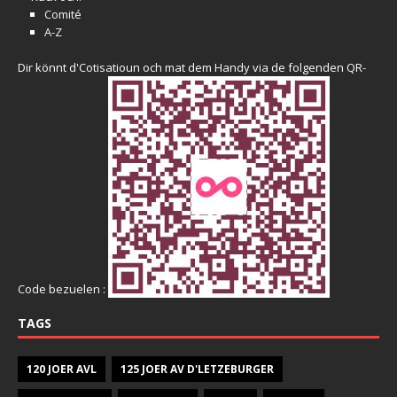
Comité
A-Z
Dir könnt d'Cotisatioun och mat dem Handy via de folgenden QR-
Code bezuelen :
TAGS
120 JOER AVL
125 JOER AV D'LETZEBURGER