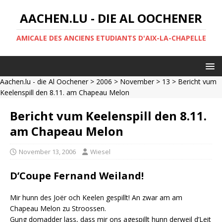
AACHEN.LU - DIE AL OOCHENER
AMICALE DES ANCIENS ETUDIANTS D'AIX-LA-CHAPELLE
Aachen.lu - die Al Oochener
>
2006
>
November
>
13
> Bericht vum
Keelenspill den 8.11. am Chapeau Melon
Bericht vum Keelenspill den 8.11.
am Chapeau Melon
November 13, 2006
Wiesel
D’Coupe Fernand Weiland!
Mir hunn des Joër och Keelen gespillt! An zwar am am
Chapeau Melon zu Stroossen.
Gung domadder lass, dass mir ons agespillt hunn derweil d’Leit