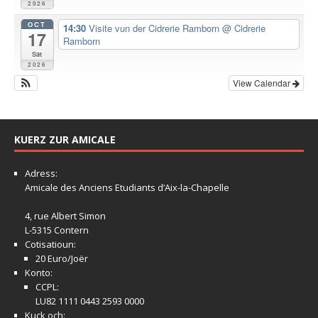
2026
OCT
14:30
Visite vun der Cidrerie Ramborn
@ Cidrerie
17
Ramborn
Sat
2026
View Calendar
KUERZ ZUR AMICALE
Adress:
Amicale
des Anciens Etudiants d’Aix-la-Chapelle
4, rue Albert Simon
L-5315 Contern
Cotisatioun:
20 Euro/Joër
Konto:
CCPL:
LU82 1111 0443 2593 0000
Kuck och: