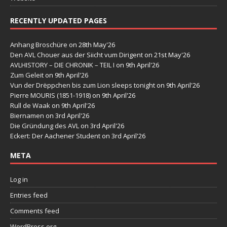
RECENTLY UPDATED PAGES
Anhang Broschüre
on 28th May'26
Den AVL Chouer aus der Siicht vum Dirigent
on 21st May'26
AVLHISTORY – DIE CHRONIK – TEIL I
on 9th April'26
Zum Geleit
on 9th April'26
Vun der Drëppchen bis zum Lion sleeps tonight
on 9th April'26
Pierre MOURIS (1851-1918)
on 9th April'26
Rull de Waak
on 9th April'26
Biernamen
on 3rd April'26
Die Gründung des AVL
on 3rd April'26
Eckert: Der Aachener Student
on 3rd April'26
META
Log in
Entries feed
Comments feed
WordPress.org