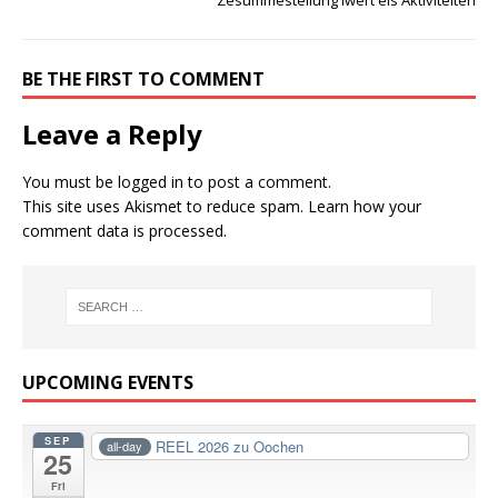
BE THE FIRST TO COMMENT
Leave a Reply
You must be
logged in
to post a comment.
This site uses Akismet to reduce spam.
Learn how your
comment data is processed.
UPCOMING EVENTS
SEP
REEL 2026 zu Oochen
all-day
25
Fri