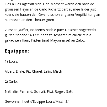
lues a lues agetraff sinn. Den Moment waren och nach de
groussen Heyni an de Carlo Richartz derbäi, mee leider just
kuerz: sie haaten den Owend schon eng aner Verpflichtung an
hu missen an den Theater goën
Z’Iessen guff et, nodeems nach e puer Dëscher nogereecht
guffen fir dene 16 Leit Plaaz ze schaafen reichlich: réih a
gekachten Ham, Fritten (mat Mayonnaise) an Zalot.
Equippen:
1) Louis:
Albert, Emile, Pit, Charel, Lelio, Misch
2) Carlo:
Nathalie, Fernand, Schrulli, Pitti, Roger, Gatti
Gewonnen huet d’Equippe Louis/Misch 3:1