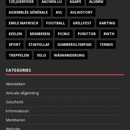
125 JOERFEIER
AACHEN.LU
AGAPE
ALUMNI
ASSEMBLÉE GÉNÉRALE
AVL
AVLHISTORY
EMILE MAYRISCH
FOOTBALL
GRILLFEST
KARTING
KEELEN
MEMBEREN
PICNIC
PONTTOR
RWTH
SPORT
STAFFELLAF
SUMMEROLYMPIAD
TENNIS
TREPPELEN
VELO
WÄIWANDERUNG
CATEGORIES
Aktivitéiten
Amicale allgeméng
Geschicht
Informatioun
Memberen
Website