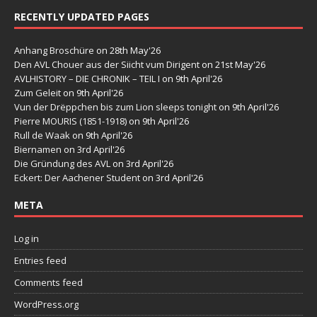
RECENTLY UPDATED PAGES
Anhang Broschüre
on 28th May'26
Den AVL Chouer aus der Siicht vum Dirigent
on 21st May'26
AVLHISTORY – DIE CHRONIK – TEIL I
on 9th April'26
Zum Geleit
on 9th April'26
Vun der Drëppchen bis zum Lion sleeps tonight
on 9th April'26
Pierre MOURIS (1851-1918)
on 9th April'26
Rull de Waak
on 9th April'26
Biernamen
on 3rd April'26
Die Gründung des AVL
on 3rd April'26
Eckert: Der Aachener Student
on 3rd April'26
META
Log in
Entries feed
Comments feed
WordPress.org