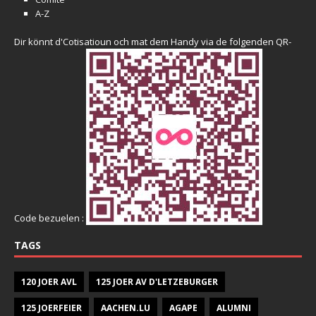
A-Z
Dir könnt d'Cotisatioun och mat dem Handy via de folgenden QR-
Code bezuelen :
TAGS
120 JOER AVL
125 JOER AV D'LETZEBURGER
125 JOERFEIER
AACHEN.LU
AGAPE
ALUMNI