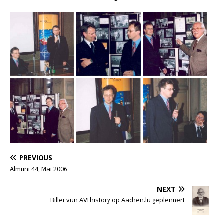
PREVIOUS
Almuni 44, Mai 2006
NEXT
Biller vun AVLhistory op Aachen.lu geplënnert