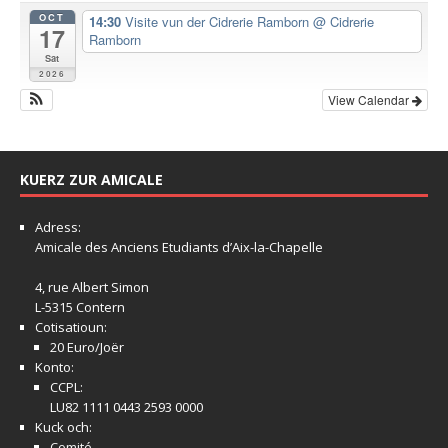
OCT
14:30
Visite vun der Cidrerie Ramborn
@ Cidrerie
17
Ramborn
Sat
2026
View Calendar
KUERZ ZUR AMICALE
Adress:
Amicale
des Anciens Etudiants d’Aix-la-Chapelle
4, rue Albert Simon
L-5315 Contern
Cotisatioun:
20 Euro/Joër
Konto:
CCPL:
LU82 1111 0443 2593 0000
Kuck och:
Comité