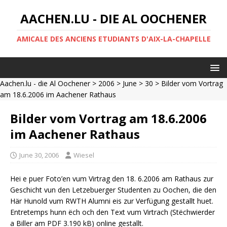
AACHEN.LU - DIE AL OOCHENER
AMICALE DES ANCIENS ETUDIANTS D'AIX-LA-CHAPELLE
Aachen.lu - die Al Oochener
>
2006
>
June
>
30
> Bilder vom Vortrag
am 18.6.2006 im Aachener Rathaus
Bilder vom Vortrag am 18.6.2006
im Aachener Rathaus
June 30, 2006
Wiesel
Hei e puer Foto’en vum Virtrag den 18. 6.2006 am Rathaus zur
Geschicht vun den Letzebuerger Studenten zu Oochen, die den
Här Hunold vum RWTH Alumni eis zur Verfügung gestallt huet.
Entretemps hunn ëch och den Text vum Virtrach (Stëchwierder
a Biller am PDF 3.190 kB) online gestallt.