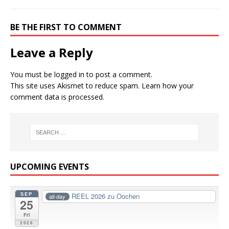
BE THE FIRST TO COMMENT
Leave a Reply
You must be
logged in
to post a comment.
This site uses Akismet to reduce spam.
Learn how your
comment data is processed.
UPCOMING EVENTS
SEP
REEL 2026 zu Oochen
all-day
25
Fri
2026