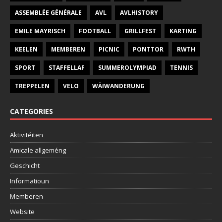
ASSEMBLÉE GÉNÉRALE
AVL
AVLHISTORY
EMILE MAYRISCH
FOOTBALL
GRILLFEST
KARTING
KEELEN
MEMBEREN
PICNIC
PONTTOR
RWTH
SPORT
STAFFELLAF
SUMMEROLYMPIAD
TENNIS
TREPPELEN
VELO
WÄIWANDERUNG
CATEGORIES
Aktivitéiten
Amicale allgeméng
Geschicht
Informatioun
Memberen
Website