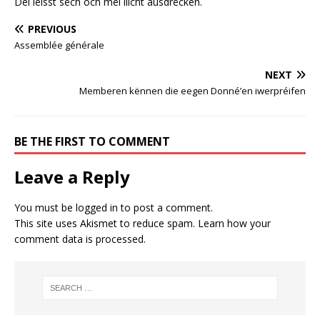
Déi léisst sëch och méi liicht ausdrëcken.
PREVIOUS
Assemblée générale
NEXT
Memberen kënnen die eegen Donné’en iwerpréifen
BE THE FIRST TO COMMENT
Leave a Reply
You must be
logged in
to post a comment.
This site uses Akismet to reduce spam.
Learn how your
comment data is processed.