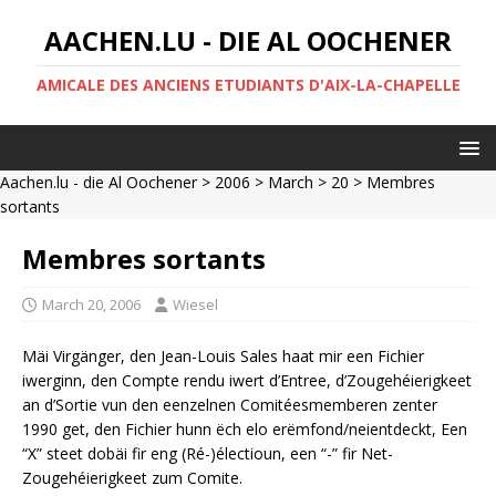
AACHEN.LU - DIE AL OOCHENER
AMICALE DES ANCIENS ETUDIANTS D'AIX-LA-CHAPELLE
Aachen.lu - die Al Oochener
>
2006
>
March
>
20
> Membres
sortants
Membres sortants
March 20, 2006
Wiesel
Mäi Virgänger, den Jean-Louis Sales haat mir een Fichier
iwerginn, den Compte rendu iwert d’Entree, d’Zougehéierigkeet
an d’Sortie vun den eenzelnen Comitéesmemberen zenter
1990 get, den Fichier hunn ëch elo erëmfond/neientdeckt, Een
“X” steet dobäi fir eng (Ré-)électioun, een “-” fir Net-
Zougehéierigkeet zum Comite.