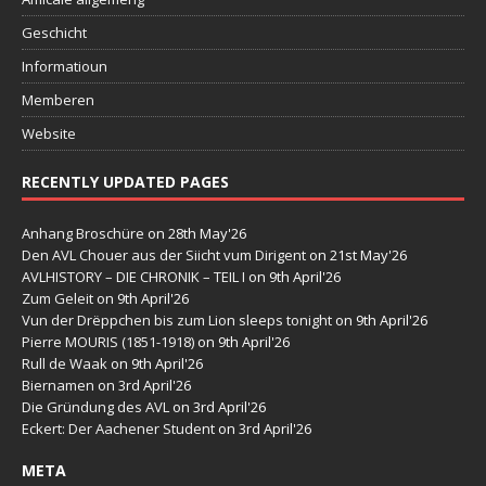
Geschicht
Informatioun
Memberen
Website
RECENTLY UPDATED PAGES
Anhang Broschüre
on 28th May'26
Den AVL Chouer aus der Siicht vum Dirigent
on 21st May'26
AVLHISTORY – DIE CHRONIK – TEIL I
on 9th April'26
Zum Geleit
on 9th April'26
Vun der Drëppchen bis zum Lion sleeps tonight
on 9th April'26
Pierre MOURIS (1851-1918)
on 9th April'26
Rull de Waak
on 9th April'26
Biernamen
on 3rd April'26
Die Gründung des AVL
on 3rd April'26
Eckert: Der Aachener Student
on 3rd April'26
META