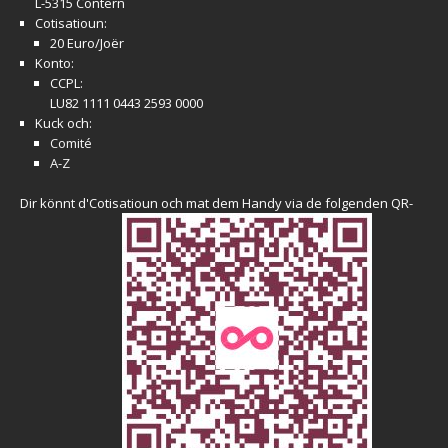
L-5315 Contern
Cotisatioun:
20 Euro/Joër
Konto:
CCPL:
LU82 1111 0443 2593 0000
Kuck och:
Comité
A-Z
Dir könnt d'Cotisatioun och mat dem Handy via de folgenden QR-