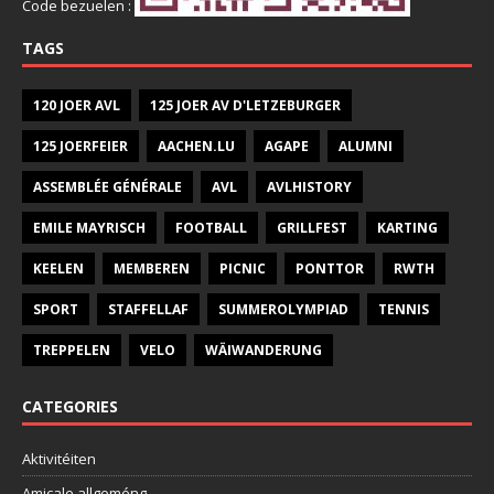
Code bezuelen :
TAGS
120 JOER AVL
125 JOER AV D'LETZEBURGER
125 JOERFEIER
AACHEN.LU
AGAPE
ALUMNI
ASSEMBLÉE GÉNÉRALE
AVL
AVLHISTORY
EMILE MAYRISCH
FOOTBALL
GRILLFEST
KARTING
KEELEN
MEMBEREN
PICNIC
PONTTOR
RWTH
SPORT
STAFFELLAF
SUMMEROLYMPIAD
TENNIS
TREPPELEN
VELO
WÄIWANDERUNG
CATEGORIES
Aktivitéiten
Amicale allgeméng