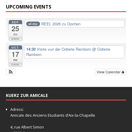
UPCOMING EVENTS
SEP
REEL 2026 zu Oochen
all-day
25
Fri
2026
OCT
14:30
Visite vun der Cidrerie Ramborn
@ Cidrerie
17
Ramborn
Sat
2026
View Calendar
KUERZ ZUR AMICALE
Adress:
Amicale
des Anciens Etudiants d’Aix-la-Chapelle
4, rue Albert Simon