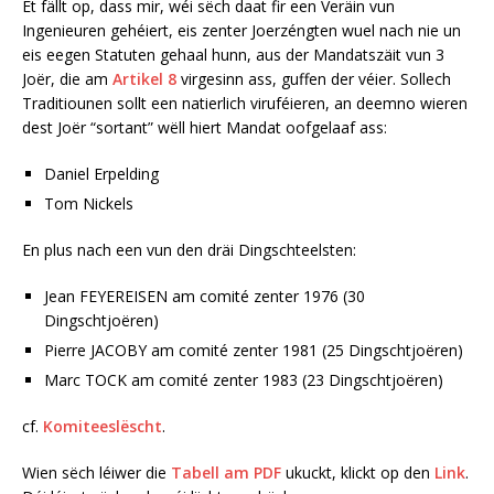
Et fällt op, dass mir, wéi sëch daat fir een Veräin vun
Ingenieuren gehéiert, eis zenter Joerzéngten wuel nach nie un
eis eegen Statuten gehaal hunn, aus der Mandatszäit vun 3
Joër, die am
Artikel 8
virgesinn ass, guffen der véier. Sollech
Traditiounen sollt een natierlich viruféieren, an deemno wieren
dest Joër “sortant” wëll hiert Mandat oofgelaaf ass:
Daniel Erpelding
Tom Nickels
En plus nach een vun den dräi Dingschteelsten:
Jean FEYEREISEN am comité zenter 1976 (30
Dingschtjoëren)
Pierre JACOBY am comité zenter 1981 (25 Dingschtjoëren)
Marc TOCK am comité zenter 1983 (23 Dingschtjoëren)
cf.
Komiteeslëscht
.
Wien sëch léiwer die
Tabell am PDF
ukuckt, klickt op den
Link
.