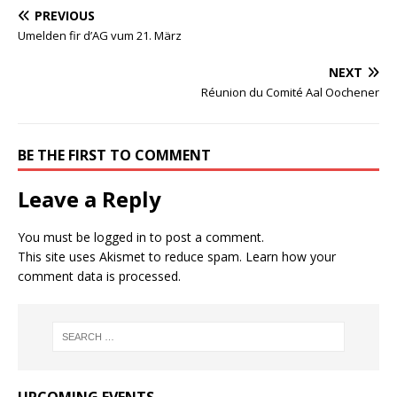
PREVIOUS
Umelden fir d’AG vum 21. März
NEXT
Réunion du Comité Aal Oochener
BE THE FIRST TO COMMENT
Leave a Reply
You must be
logged in
to post a comment.
This site uses Akismet to reduce spam.
Learn how your
comment data is processed.
UPCOMING EVENTS