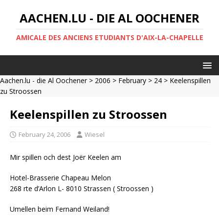
AACHEN.LU - DIE AL OOCHENER
AMICALE DES ANCIENS ETUDIANTS D'AIX-LA-CHAPELLE
Aachen.lu - die Al Oochener
>
2006
>
February
>
24
> Keelenspillen
zu Stroossen
Keelenspillen zu Stroossen
February 24, 2006
Wiesel
Mir spillen och dest Joër Keelen am
Hotel-Brasserie Chapeau Melon
268 rte d’Arlon L- 8010 Strassen ( Stroossen )
Umellen beim Fernand Weiland!