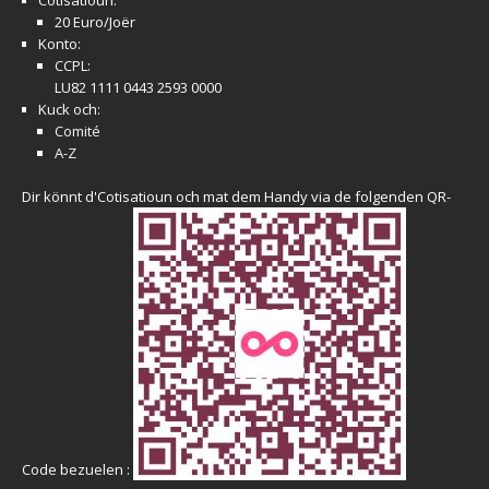
Cotisatioun:
20 Euro/Joër
Konto:
CCPL:
LU82 1111 0443 2593 0000
Kuck och:
Comité
A-Z
Dir könnt d'Cotisatioun och mat dem Handy via de folgenden QR-
Code bezuelen :