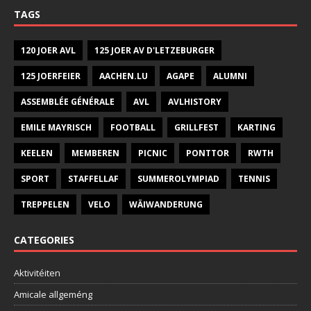
TAGS
120 JOER AVL
125 JOER AV D'LETZEBURGER
125 JOERFEIER
AACHEN.LU
AGAPE
ALUMNI
ASSEMBLÉE GÉNÉRALE
AVL
AVLHISTORY
EMILE MAYRISCH
FOOTBALL
GRILLFEST
KARTING
KEELEN
MEMBEREN
PICNIC
PONTTOR
RWTH
SPORT
STAFFELLAF
SUMMEROLYMPIAD
TENNIS
TREPPELEN
VELO
WÄIWANDERUNG
CATEGORIES
Aktivitéiten
Amicale allgeméng