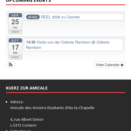
SEP
REEL 2026 zu Oochen
all-day
25
Fri
2026
OCT
14:30
Visite vun der Cidrerie Ramborn
@ Cidrerie
17
Ramborn
Sat
2026
View Calendar
KUERZ ZUR AMICALE
Adress:
Amicale
des Anciens Etudiants d’Aix-la-Chapelle
4, rue Albert Simon
L-5315 Contern