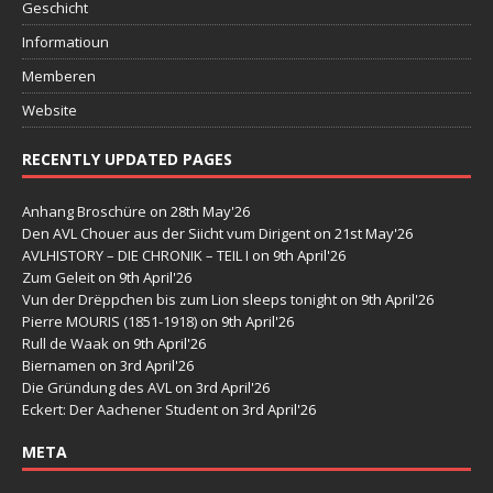
Geschicht
Informatioun
Memberen
Website
RECENTLY UPDATED PAGES
Anhang Broschüre
on 28th May'26
Den AVL Chouer aus der Siicht vum Dirigent
on 21st May'26
AVLHISTORY – DIE CHRONIK – TEIL I
on 9th April'26
Zum Geleit
on 9th April'26
Vun der Drëppchen bis zum Lion sleeps tonight
on 9th April'26
Pierre MOURIS (1851-1918)
on 9th April'26
Rull de Waak
on 9th April'26
Biernamen
on 3rd April'26
Die Gründung des AVL
on 3rd April'26
Eckert: Der Aachener Student
on 3rd April'26
META