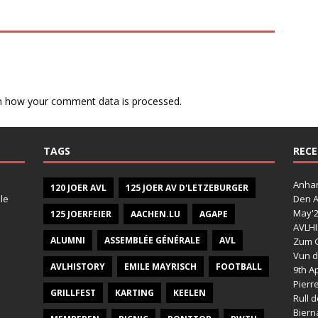
n how your comment data is processed.
TAGS
RECE
Anhan
120 JOER AVL
125 JOER AV D'LETZEBURGER
le
Den A
May'
125 JOERFEIER
AACHEN.LU
AGAPE
AVLHI
ALUMNI
ASSEMBLÉE GÉNÉRALE
AVL
Zum G
Vun d
AVLHISTORY
EMILE MAYRISCH
FOOTBALL
9th Ap
Pierr
GRILLFEST
KARTING
KEELEN
Rull 
Bier