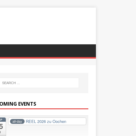
OMING EVENTS
EP
REEL 2026 zu Oochen
all-day
5
i