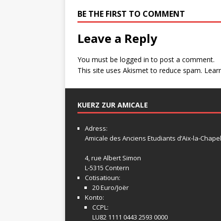
BE THE FIRST TO COMMENT
Leave a Reply
You must be
logged in
to post a comment.
This site uses Akismet to reduce spam.
Lear
KUERZ ZUR AMICALE
Adress:
Amicale
des Anciens Etudiants d’Aix-la-Chapel
4, rue Albert Simon
L-5315 Contern
Cotisatioun:
20 Euro/Joër
Konto:
CCPL:
LU82 1111 0443 2593 0000