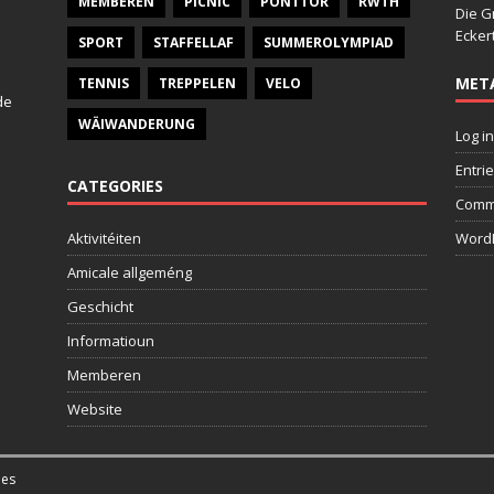
MEMBEREN
PICNIC
PONTTOR
RWTH
Die G
Ecker
SPORT
STAFFELLAF
SUMMEROLYMPIAD
MET
TENNIS
TREPPELEN
VELO
de
WÄIWANDERUNG
Log in
Entri
CATEGORIES
Comm
Aktivitéiten
WordP
Amicale allgeméng
Geschicht
Informatioun
Memberen
Website
es