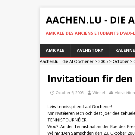
AACHEN.LU - DIE
AMICALE DES ANCIENS ETUDIANTS D'AIX-
AMICALE
AVLHISTORY
KALENNE
Aachen.lu - die Al Oochener
>
2005
>
October
>
Invitatioun fir den
October 6, 2005
Wiesel
Aktivitéiten
Léiw tennisspillend aal Oochener!
Mir invitéieren Iech och dest Joër deelzehue
TENNISTOURNÉIER
Wou? :An der Tennishaal an der Rue des Pré
Wéini? :Den Samschden den 23. Oktober 200