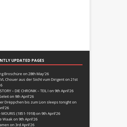
NTLY UPDATED PAGES
g Broschüre
on 28th May'26
VL Chouer aus der Siicht vum Dirigent
on 21st
26
STORY – DIE CHRONIK – TEIL I
on 9th April'26
eleit
on 9th April'26
er Drëppchen bis zum Lion sleeps tonight
on
ril'26
e MOURIS (1851-1918)
on 9th April'26
de Waak
on 9th April'26
namen
on 3rd April'26