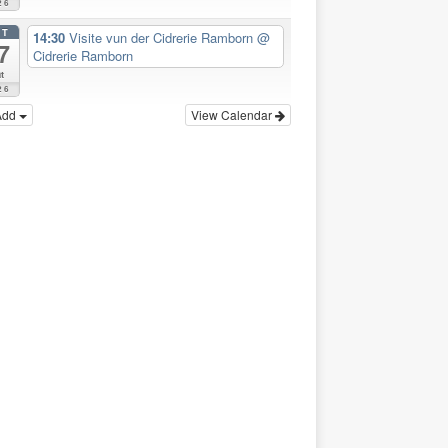
26
CT
14:30
Visite vun der Cidrerie Ramborn
@
7
Cidrerie Ramborn
t
26
Add
View Calendar