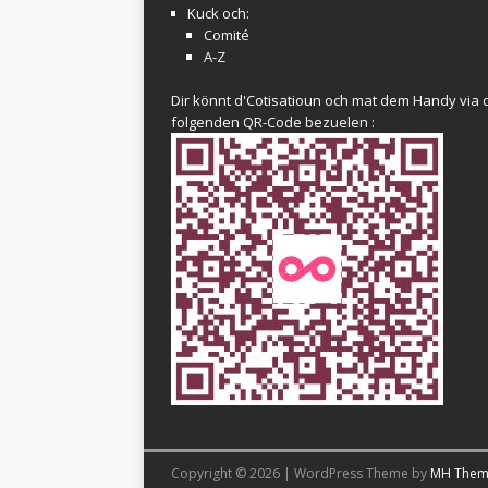
Kuck och:
Comité
A-Z
Dir könnt d'Cotisatioun och mat dem Handy via 
folgenden QR-Code bezuelen :
Copyright © 2026 | WordPress Theme by
MH Them