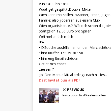
Vun 14:00 bis 18:00
Waat get gespillt? :Double-Mixte!
Wien kann matspillen? :Männer, Fraën, Jugen
Famille; also jiddereen aus eisem Club.
Wien organiséiert et? :Wéi och schon die Joë
Startgeld? :12,50 Euro pro Spiller.
Wéi mellen ëch mëch
un?
• D’Souche ausfëllen an un den Marc schëck
• him uruffen Tel: 35 70 150
• him eng Email schëcken
Get et och eppes
z’iessen ?
:Jo! Den Menue läit allerdings nach nit fest.
Dest Invitatioun als PDF
PREVIOUS
Invitatioun fir d’Keelenspillen