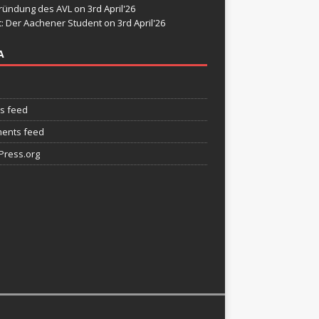
ründung des AVL
on 3rd April'26
t: Der Aachener Student
on 3rd April'26
A
es feed
ents feed
ress.org