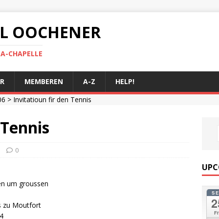
 AL OOCHENER
LA-CHAPELLE
R
MEMBEREN
A-Z
HELP!
06
> Invitatioun fir den Tennis
 Tennis
0
UPC
len um groussen
S
2
s zu Moutfort
Fr
4