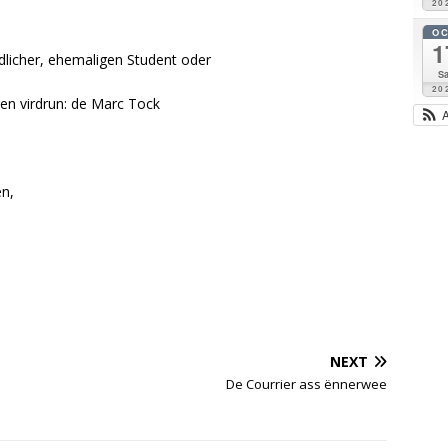
20
O
1
dlicher, ehemaligen Student oder
Sa
20
ren virdrun: de Marc Tock
en,
NEXT
De Courrier ass ënnerwee