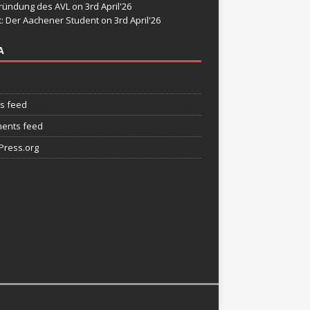
ründung des AVL
on 3rd April'26
t: Der Aachener Student
on 3rd April'26
A
es feed
ents feed
ress.org