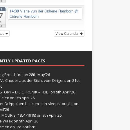
26
CT
14:30
Visite vun der Cidrerie Ramborn
@
7
Cidrerie Ramborn
t
26
Add
View Calendar
NTLY UPDATED PAGES
g Broschüre
on 28th May'26
VL Chouer aus der Siicht vum Dirigent
on 21st
26
STORY – DIE CHRONIK – TEIL I
on 9th April'26
eleit
on 9th April'26
er Drëppchen bis zum Lion sleeps tonight
on
ril'26
e MOURIS (1851-1918)
on 9th April'26
de Waak
on 9th April'26
namen
on 3rd April'26