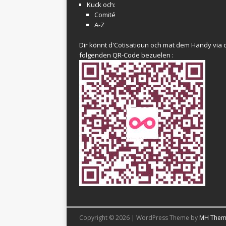
Kuck och:
Comité
A-Z
Dir könnt d'Cotisatioun och mat dem Handy via 
folgenden QR-Code bezuelen :
Copyright © 2026 | WordPress Theme by
MH Them