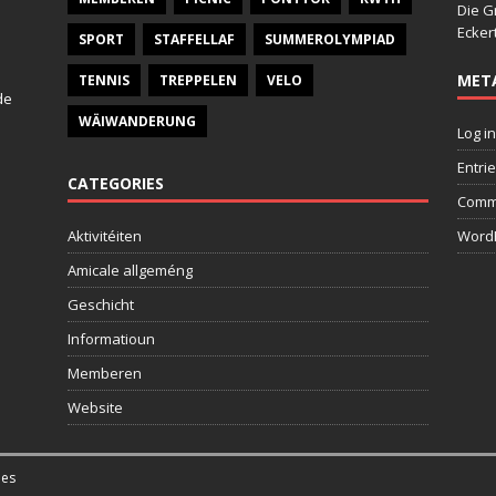
Die G
Ecker
SPORT
STAFFELLAF
SUMMEROLYMPIAD
MET
TENNIS
TREPPELEN
VELO
de
WÄIWANDERUNG
Log in
Entri
CATEGORIES
Comm
Aktivitéiten
WordP
Amicale allgeméng
Geschicht
Informatioun
Memberen
Website
es