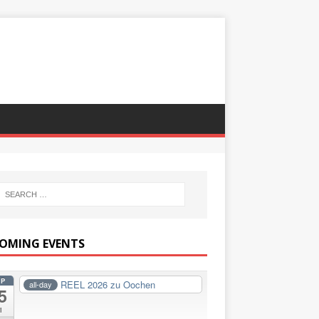
OMING EVENTS
EP
REEL 2026 zu Oochen
all-day
5
i