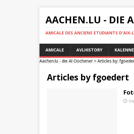
AACHEN.LU - DIE
AMICALE DES ANCIENS ETUDIANTS D'AIX-
AMICALE
AVLHISTORY
KALENNE
Aachen.lu - die Al Oochener
> Articles by: fgoede
Articles by
fgoedert
Fot
Se