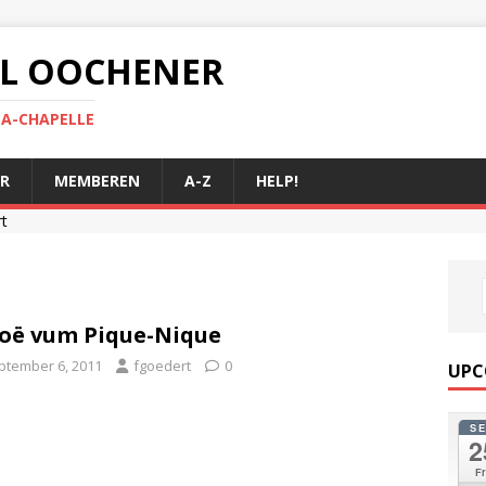
 AL OOCHENER
LA-CHAPELLE
R
MEMBEREN
A-Z
HELP!
rt
oë vum Pique-Nique
ptember 6, 2011
fgoedert
0
UPC
S
2
Fr