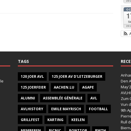
20
O
1
Sa
20
TAGS
RECE
Anhan
120 JOER AVL
125 JOER AV D'LETZEBURGER
le
Den A
May'
125 JOERFEIER
AACHEN.LU
AGAPE
AVLHI
ALUMNI
ASSEMBLÉE GÉNÉRALE
AVL
Zum G
Vun d
AVLHISTORY
EMILE MAYRISCH
FOOTBALL
9th Ap
Pierr
GRILLFEST
KARTING
KEELEN
Rull 
Bier
MEMBEREN
PICNIC
PONTTOR
RWTH