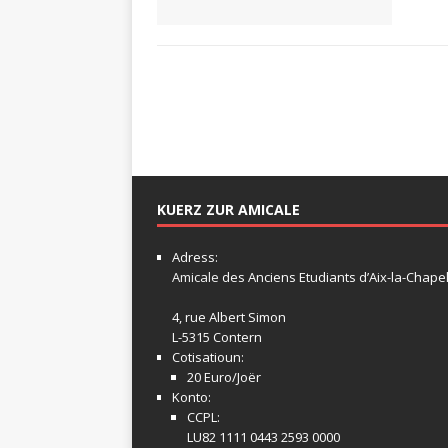
KUERZ ZUR AMICALE
Adress:
Amicale
des Anciens Etudiants d’Aix-la-Chapel
4, rue Albert Simon
L-5315 Contern
Cotisatioun:
20 Euro/Joër
Konto:
CCPL:
LU82 1111 0443 2593 0000