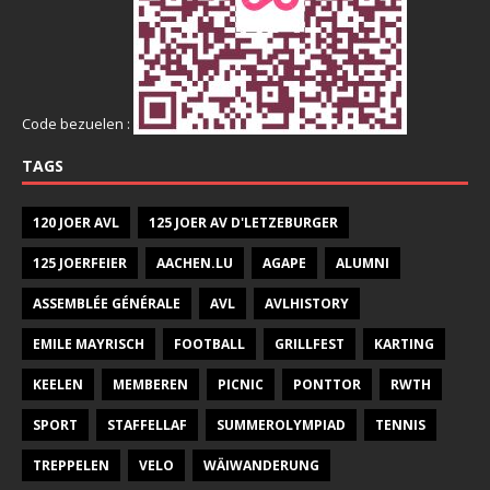
Code bezuelen :
TAGS
120 JOER AVL
125 JOER AV D'LETZEBURGER
125 JOERFEIER
AACHEN.LU
AGAPE
ALUMNI
ASSEMBLÉE GÉNÉRALE
AVL
AVLHISTORY
EMILE MAYRISCH
FOOTBALL
GRILLFEST
KARTING
KEELEN
MEMBEREN
PICNIC
PONTTOR
RWTH
SPORT
STAFFELLAF
SUMMEROLYMPIAD
TENNIS
TREPPELEN
VELO
WÄIWANDERUNG