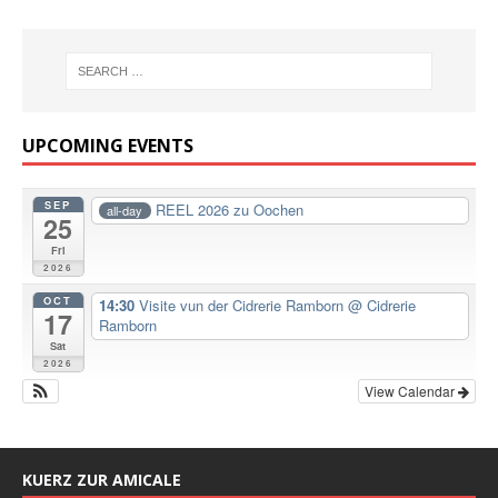
UPCOMING EVENTS
SEP
REEL 2026 zu Oochen
all-day
25
Fri
2026
OCT
14:30
Visite vun der Cidrerie Ramborn
@ Cidrerie
17
Ramborn
Sat
2026
View Calendar
KUERZ ZUR AMICALE