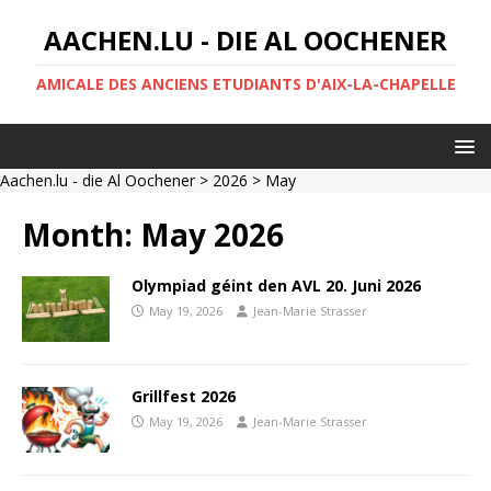
AACHEN.LU - DIE AL OOCHENER
AMICALE DES ANCIENS ETUDIANTS D'AIX-LA-CHAPELLE
Aachen.lu - die Al Oochener
>
2026
> May
Month:
May 2026
Olympiad géint den AVL 20. Juni 2026
May 19, 2026
Jean-Marie Strasser
Grillfest 2026
May 19, 2026
Jean-Marie Strasser