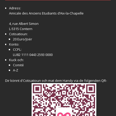
Adress:
Amicale
des Anciens Etudiants d’Aix-la-Chapelle
4, rue Albert Simon
L-5315 Contern
Cotisatioun:
20 Euro/Joër
Konto:
CCPL:
LU82 1111 0443 2593 0000
Kuck och:
Comité
A-Z
Dir könnt d'Cotisatioun och mat dem Handy via de folgenden QR-