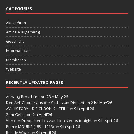
CATEGORIES
Aktivitéiten
Amicale allgeméng
Geschicht
Informatioun
Memberen
Website
RECENTLY UPDATED PAGES
Anhang Broschüre
on 28th May'26
Den AVL Chouer aus der Siicht vum Dirigent
on 21st May'26
AVLHISTORY – DIE CHRONIK – TEIL I
on 9th April'26
Zum Geleit
on 9th April'26
Vun der Drëppchen bis zum Lion sleeps tonight
on 9th April'26
Pierre MOURIS (1851-1918)
on 9th April'26
Rull de Waak
on 9th April'26