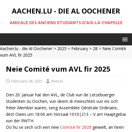
AACHEN.LU - DIE AL OOCHENER
AMICALE DES ANCIENS ETUDIANTS D'AIX-LA-CHAPELLE
Aachen.lu - die Al Oochener
>
2025
>
February
>
28
> Neie Comité
vum AVL fir 2025
Neie Comité vum AVL fir 2025
February 28, 2025
Wiesel
Den 20. Januar hat den AVL, de Club vun de Letzebuerger
Studenten zu Oochen, vun deem di meeschten vun eis och
fréier Member waren, seng Assemblée Générale Ordinaire,
dëst Owes um 18:00 am Hörsaal 1010|213 – V am Haaptgebai
vun der RWTH.
Do hu se sech och een neie
Comité fir 2025
gewielt, an hiren