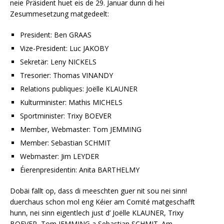
neie Präsident huet eis de 29. Januar dunn di hei
Zesummesetzung matgedeelt:
President: Ben GRAAS
Vize-President: Luc JAKOBY
Sekretär: Leny NICKELS
Tresorier: Thomas VINANDY
Relations publiques: Joëlle KLAUNER
Kulturminister: Mathis MICHELS
Sportminister: Trixy BOEVER
Member, Webmaster: Tom JEMMING
Member: Sebastian SCHMIT
Webmaster: Jim LEYDER
Éierenpresidentin: Anita BARTHELMY
Dobäi fällt op, dass di meeschten guer nit sou nei sinn!
duerchaus schon mol eng Kéier am Comité matgeschafft
hunn, nei sinn eigentlech just d’ Joëlle KLAUNER, Trixy
BOEVER, Tom JEMMING a Sebastian SCHMIT. Am