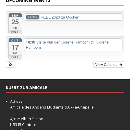
UPCOMING EVENTS
SEP
REEL 2026 zu Oochen
all-day
25
Fri
2026
OCT
14:30
Visite vun der Cidrerie Ramborn
@ Cidrerie
17
Ramborn
Sat
2026
View Calendar
KUERZ ZUR AMICALE
Adress:
Amicale
des Anciens Etudiants d’Aix-la-Chapelle
4, rue Albert Simon
L-5315 Contern