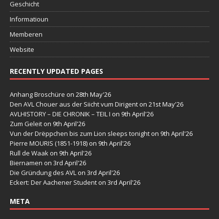
Geschicht
Informatioun
Memberen
Website
RECENTLY UPDATED PAGES
Anhang Broschüre
on 28th May'26
Den AVL Chouer aus der Siicht vum Dirigent
on 21st May'26
AVLHISTORY – DIE CHRONIK – TEIL I
on 9th April'26
Zum Geleit
on 9th April'26
Vun der Drëppchen bis zum Lion sleeps tonight
on 9th April'26
Pierre MOURIS (1851-1918)
on 9th April'26
Rull de Waak
on 9th April'26
Biernamen
on 3rd April'26
Die Gründung des AVL
on 3rd April'26
Eckert: Der Aachener Student
on 3rd April'26
META