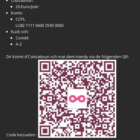
Cotisatioun:
20 Euro/Joër
Konto:
CCPL:
LU82 1111 0443 2593 0000
Kuck och:
Comité
A-Z
Dir könnt d'Cotisatioun och mat dem Handy via de folgenden QR-
Code bezuelen :