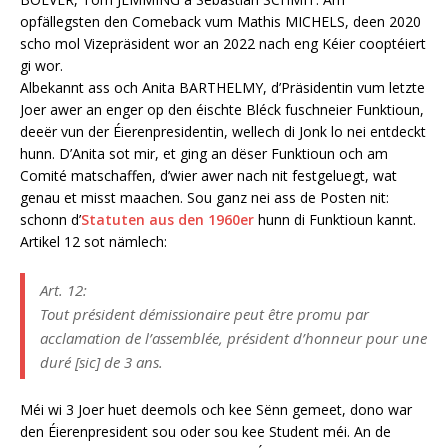
opfällegsten den Comeback vum Mathis MICHELS, deen 2020
scho mol Vizepräsident wor an 2022 nach eng Kéier cooptéiert
gi wor.
Albekannt ass och Anita BARTHELMY, d’Präsidentin vum letzte
Joer awer an enger op den éischte Bléck fuschneier Funktioun,
deeër vun der Éierenpresidentin, wellech di Jonk lo nei entdeckt
hunn. D’Anita sot mir, et ging an dëser Funktioun och am
Comité matschaffen, d’wier awer nach nit festgeluegt, wat
genau et misst maachen. Sou ganz nei ass de Posten nit:
schonn d’
Statuten aus den 1960er
hunn di Funktioun kannt.
Artikel 12 sot nämlech:
Art. 12:
Tout président démissionaire peut être promu par
acclamation de l’assemblée, président d’honneur pour une
duré [sic] de 3 ans.
Méi wi 3 Joer huet deemols och kee Sënn gemeet, dono war
den Éierenpresident sou oder sou kee Student méi. An de