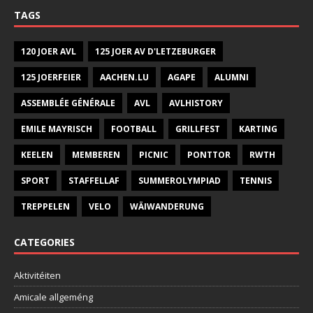
TAGS
120 JOER AVL
125 JOER AV D'LETZEBURGER
125 JOERFEIER
AACHEN.LU
AGAPE
ALUMNI
ASSEMBLÉE GÉNÉRALE
AVL
AVLHISTORY
EMILE MAYRISCH
FOOTBALL
GRILLFEST
KARTING
KEELEN
MEMBEREN
PICNIC
PONTTOR
RWTH
SPORT
STAFFELLAF
SUMMEROLYMPIAD
TENNIS
TREPPELEN
VELO
WÄIWANDERUNG
CATEGORIES
Aktivitéiten
Amicale allgeméng