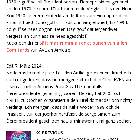
1960er guff bal all Président sortant Éierenpresident genannt,
an den 1970er koum d’Traditioun an de Vergiess, bis den Henri
Kox 1990 se erëm entdeckt an de Rom zum Éierenpresident
ernannt huet! Dono guff di Traditioun virugefouert, bis 1994,
do guff se nees opginn. Deen Dag gouf dat iergendwéi
vergiess an dunn ass se nees ageschlof.
Kuckt och di nei
Säit mat Nimm a Fonktiounen vun allen
Comitards
vun AVL an Amicale.
Edit 7. März 2024:
Nodeems lo mol e puer Leit den Artikel gelies hunn, kruet ech
nach nogedroen, dass no menger Zäit och den Chris EVEN an
eisen aktuellen Anciens Präsi Guy LUX ebenfalls
Éierenpresidente genannt gi woren. De Guy hat 2005 och
d’REEL zu Oochen organisiert a den Titel domadder och richtig
verdingt. Ech mengen, dass de Mike Wolter 1998 och de
Präsident vun der Joerhonnertfeier, de Serge Simon zum
Éierenpresident geschloen hat, si mir awer nit mi ganz secher.
PREVIOUS
Assemblée Générale 2025 de 5. Mäerz 2025