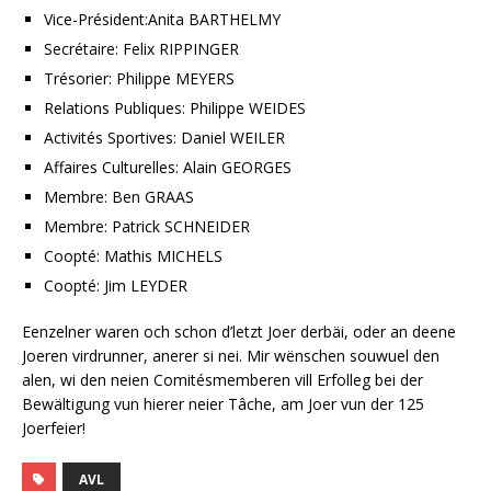
Vice-Président:Anita BARTHELMY
Secrétaire: Felix RIPPINGER
Trésorier: Philippe MEYERS
Relations Publiques: Philippe WEIDES
Activités Sportives: Daniel WEILER
Affaires Culturelles: Alain GEORGES
Membre: Ben GRAAS
Membre: Patrick SCHNEIDER
Coopté: Mathis MICHELS
Coopté: Jim LEYDER
Eenzelner waren och schon d’letzt Joer derbäi, oder an deene
Joeren virdrunner, anerer si nei. Mir wënschen souwuel den
alen, wi den neien Comitésmemberen vill Erfolleg bei der
Bewältigung vun hierer neier Tâche, am Joer vun der 125
Joerfeier!
AVL