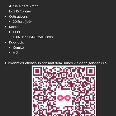
4, rue Albert Simon
L-5315 Contern
Cotisatioun:
20 Euro/Joër
Konto:
CCPL:
LU82 1111 0443 2593 0000
Kuck och:
Comité
A-Z
Dir könnt d'Cotisatioun och mat dem Handy via de folgenden QR-