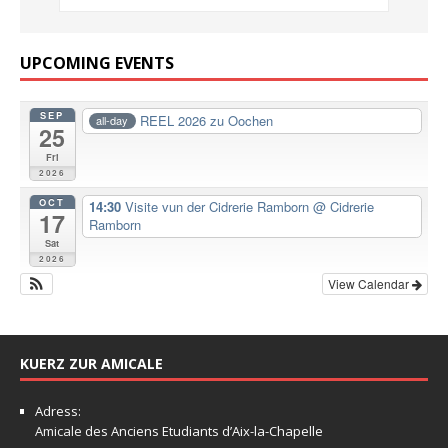
UPCOMING EVENTS
SEP
REEL 2026 zu Oochen
all-day
25
Fri
2026
OCT
14:30
Visite vun der Cidrerie Ramborn
@ Cidrerie
17
Ramborn
Sat
2026
View Calendar
KUERZ ZUR AMICALE
Adress:
Amicale
des Anciens Etudiants d’Aix-la-Chapelle