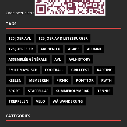
Code bezuelen :
TAGS
120 JOER AVL
125 JOER AV D'LETZEBURGER
125 JOERFEIER
AACHEN.LU
AGAPE
ALUMNI
ASSEMBLÉE GÉNÉRALE
AVL
AVLHISTORY
EMILE MAYRISCH
FOOTBALL
GRILLFEST
KARTING
KEELEN
MEMBEREN
PICNIC
PONTTOR
RWTH
SPORT
STAFFELLAF
SUMMEROLYMPIAD
TENNIS
TREPPELEN
VELO
WÄIWANDERUNG
CATEGORIES