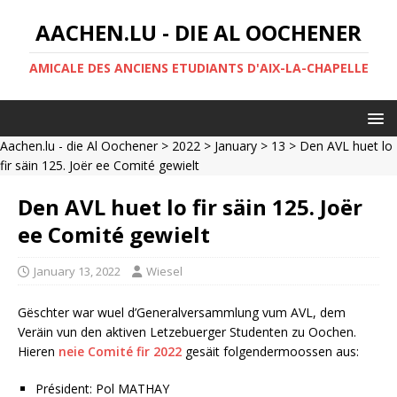
AACHEN.LU - DIE AL OOCHENER
AMICALE DES ANCIENS ETUDIANTS D'AIX-LA-CHAPELLE
Aachen.lu - die Al Oochener
>
2022
>
January
>
13
> Den AVL huet lo
fir säin 125. Joër ee Comité gewielt
Den AVL huet lo fir säin 125. Joër
ee Comité gewielt
January 13, 2022
Wiesel
Gëschter war wuel d’Generalversammlung vum AVL, dem
Veräin vun den aktiven Letzebuerger Studenten zu Oochen.
Hieren
neie Comité fir 2022
gesäit folgendermoossen aus:
Président: Pol MATHAY