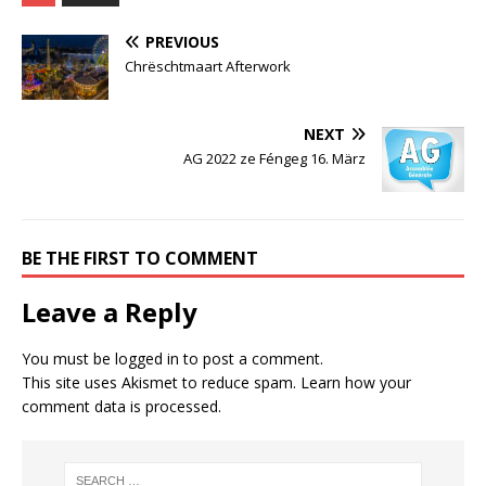
PREVIOUS
Chrëschtmaart Afterwork
NEXT
AG 2022 ze Féngeg 16. März
BE THE FIRST TO COMMENT
Leave a Reply
You must be
logged in
to post a comment.
This site uses Akismet to reduce spam.
Learn how your
comment data is processed.