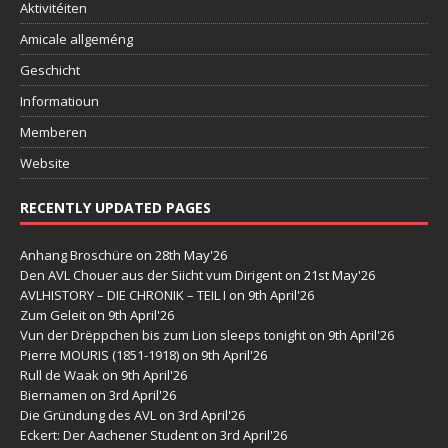
Aktivitéiten
Amicale allgeméng
Geschicht
Informatioun
Memberen
Website
RECENTLY UPDATED PAGES
Anhang Broschüre
on 28th May'26
Den AVL Chouer aus der Siicht vum Dirigent
on 21st May'26
AVLHISTORY – DIE CHRONIK – TEIL I
on 9th April'26
Zum Geleit
on 9th April'26
Vun der Drëppchen bis zum Lion sleeps tonight
on 9th April'26
Pierre MOURIS (1851-1918)
on 9th April'26
Rull de Waak
on 9th April'26
Biernamen
on 3rd April'26
Die Gründung des AVL
on 3rd April'26
Eckert: Der Aachener Student
on 3rd April'26