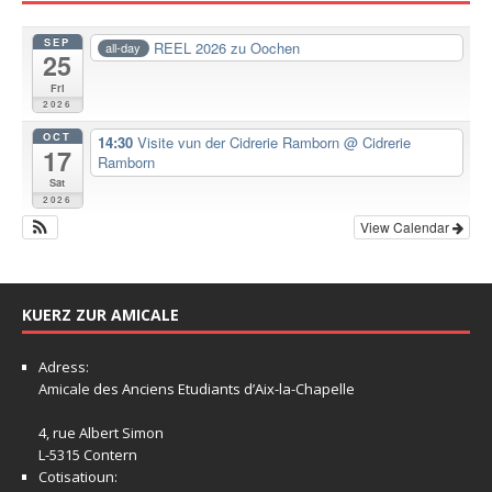
SEP
REEL 2026 zu Oochen
all-day
25
Fri
2026
OCT
14:30
Visite vun der Cidrerie Ramborn
@ Cidrerie
17
Ramborn
Sat
2026
View Calendar
KUERZ ZUR AMICALE
Adress:
Amicale
des Anciens Etudiants d’Aix-la-Chapelle
4, rue Albert Simon
L-5315 Contern
Cotisatioun: