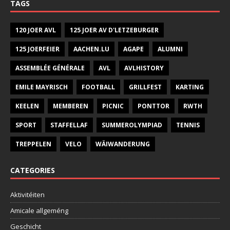
TAGS
120 JOER AVL
125 JOER AV D'LETZEBURGER
125 JOERFEIER
AACHEN.LU
AGAPE
ALUMNI
ASSEMBLÉE GÉNÉRALE
AVL
AVLHISTORY
EMILE MAYRISCH
FOOTBALL
GRILLFEST
KARTING
KEELEN
MEMBEREN
PICNIC
PONTTOR
RWTH
SPORT
STAFFELLAF
SUMMEROLYMPIAD
TENNIS
TREPPELEN
VELO
WÄIWANDERUNG
CATEGORIES
Aktivitéiten
Amicale allgeméng
Geschicht