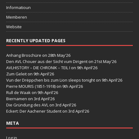
Informatioun
Memberen
Website
RECENTLY UPDATED PAGES
Anhang Broschüre
on 28th May'26
Den AVL Chouer aus der Siicht vum Dirigent
on 21st May'26
AVLHISTORY – DIE CHRONIK – TEIL I
on 9th April'26
Zum Geleit
on 9th April'26
Vun der Drëppchen bis zum Lion sleeps tonight
on 9th April'26
Pierre MOURIS (1851-1918)
on 9th April'26
Rull de Waak
on 9th April'26
Biernamen
on 3rd April'26
Die Gründung des AVL
on 3rd April'26
Eckert: Der Aachener Student
on 3rd April'26
META
Log in