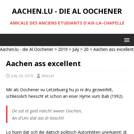
AACHEN.LU - DIE AL OOCHENER
AMICALE DES ANCIENS ETUDIANTS D'AIX-LA-CHAPELLE
Aachen.lu - die Al Oochener
>
2019
>
July
>
20
> Aachen ass excellent
Aachen ass excellent
July 20, 2019
Wiesel
Mir als Oochener vu Letzebuerg hu jo ni dru gezweifelt,
schliesslich heescht et schon an eiser Hyme vum Bab (1992)
De sot et geet näicht iwwer Oochen,
An d’Uni dat ass di bescht!
Lo hunn dat och die däitsch politisch Autoritéiten unerkannt: di