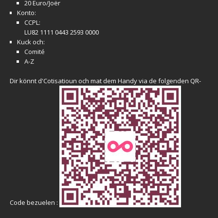
20 Euro/Joër
Konto:
CCPL:
LU82 1111 0443 2593 0000
Kuck och:
Comité
A-Z
Dir könnt d'Cotisatioun och mat dem Handy via de folgenden QR-
Code bezuelen :