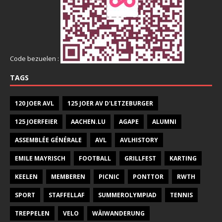
Code bezuelen :
TAGS
120 JOER AVL
125 JOER AV D'LETZEBURGER
125 JOERFEIER
AACHEN.LU
AGAPE
ALUMNI
ASSEMBLÉE GÉNÉRALE
AVL
AVLHISTORY
EMILE MAYRISCH
FOOTBALL
GRILLFEST
KARTING
KEELEN
MEMBEREN
PICNIC
PONTTOR
RWTH
SPORT
STAFFELLAF
SUMMEROLYMPIAD
TENNIS
TREPPELEN
VELO
WÄIWANDERUNG