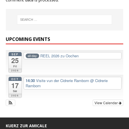
UPCOMING EVENTS
SEP
REEL 2026 zu Oochen
all-day
25
Fri
2026
OCT
14:30
Visite vun der Cidrerie Ramborn
@ Cidrerie
17
Ramborn
Sat
2026
View Calendar
KUERZ ZUR AMICALE