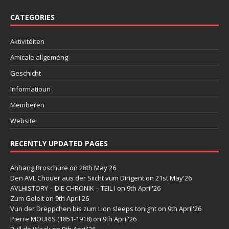
CATEGORIES
Aktivitéiten
Amicale allgeméng
Geschicht
Informatioun
Memberen
Website
RECENTLY UPDATED PAGES
Anhang Broschüre
on 28th May'26
Den AVL Chouer aus der Siicht vum Dirigent
on 21st May'26
AVLHISTORY – DIE CHRONIK – TEIL I
on 9th April'26
Zum Geleit
on 9th April'26
Vun der Drëppchen bis zum Lion sleeps tonight
on 9th April'26
Pierre MOURIS (1851-1918)
on 9th April'26