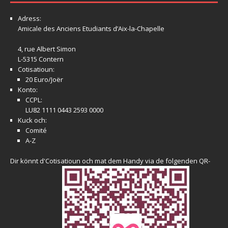
Adress:
Amicale
des Anciens Etudiants d’Aix-la-Chapelle
4, rue Albert Simon
L-5315 Contern
Cotisatioun:
20 Euro/Joër
Konto:
CCPL:
LU82 1111 0443 2593 0000
Kuck och:
Comité
A-Z
Dir könnt d'Cotisatioun och mat dem Handy via de folgenden QR-