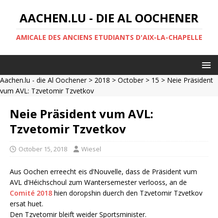
AACHEN.LU - DIE AL OOCHENER
AMICALE DES ANCIENS ETUDIANTS D'AIX-LA-CHAPELLE
Aachen.lu - die Al Oochener
>
2018
>
October
>
15
> Neie Präsident
vum AVL: Tzvetomir Tzvetkov
Neie Präsident vum AVL:
Tzvetomir Tzvetkov
October 15, 2018
Wiesel
Aus Oochen erreecht eis d’Nouvelle, dass de Präsident vum
AVL d’Héichschoul zum Wantersemester verlooss, an de
Comité 2018
hien doropshin duerch den Tzvetomir Tzvetkov
ersat huet.
Den Tzvetomir bleift weider Sportsminister.