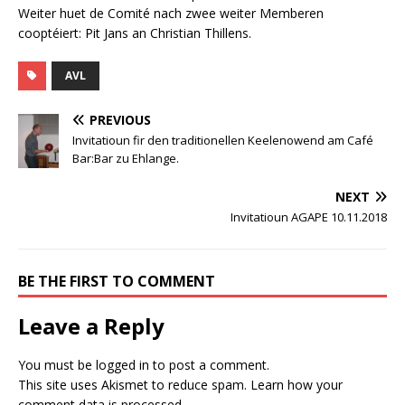
Weiter huet de Comité nach zwee weiter Memberen
cooptéiert: Pit Jans an Christian Thillens.
AVL
PREVIOUS
Invitatioun fir den traditionellen Keelenowend am Café
Bar:Bar zu Ehlange.
NEXT
Invitatioun AGAPE 10.11.2018
BE THE FIRST TO COMMENT
Leave a Reply
You must be
logged in
to post a comment.
This site uses Akismet to reduce spam.
Learn how your
comment data is processed.