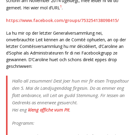
schonn am November 2014 ugeluegt, mee leider ni vill do
1
gemeet. Hei wier mol d’URL
.
https://www.facebook.com/groups/753254138098415/
La hu mir op der letzter Generalversammlung nei,
onverbrauchte Leit kënnen an de Comité ophuelen, an op der
letzter Comitésversammlung hu mir décidéiert, d’Caroline an
d’Sophie als Administrateuren fir di nei Facebookgrupp ze
gewannen. D’Caroline huet och schons direkt eppes drop
geschriwwen:
Hallo all zesummen! Dest Joer hun mir fir eisen Treppeltour
den 5. Mai de Landjugenddag firgesin. Do as emmer eng
flott ambiance, vill Leit an gudd Stemmung. Fir Iessen an
Gedrenks as ennerwee gesuercht.
Hei eng
kleng affiche vum Pit
.
Programm: