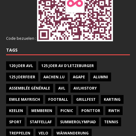
Code bezuelen :
TAGS
120 JOER AVL
125 JOER AV D'LETZEBURGER
125 JOERFEIER
AACHEN.LU
AGAPE
ALUMNI
ASSEMBLÉE GÉNÉRALE
AVL
AVLHISTORY
EMILE MAYRISCH
FOOTBALL
GRILLFEST
KARTING
KEELEN
MEMBEREN
PICNIC
PONTTOR
RWTH
SPORT
STAFFELLAF
SUMMEROLYMPIAD
TENNIS
TREPPELEN
VELO
WÄIWANDERUNG