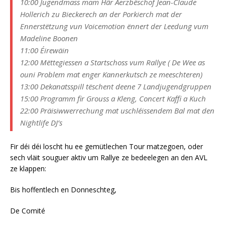
10:00 Jugendmass mam Här Aerzbëschof Jean-Claude
Hollerich zu Bieckerech an der Porkierch mat der
Ennerstëtzung vun Voicemotion ënnert der Leedung vum
Madeline Boonen
11:00 Éirewäin
12:00 Mëttegiessen a Startschoss vum Rallye ( De Wee as
ouni Problem mat enger Kannerkutsch ze meeschteren)
13:00 Dekanatsspill tëschent deene 7 Landjugendgruppen
15:00 Programm fir Grouss a Kleng, Concert Kaffi a Kuch
22:00 Präisiwwerrechung mat uschléissendem Bal mat den
Nightlife DJ’s
Fir déi déi loscht hu ee gemütlechen Tour matzegoen, oder
sech vläit souguer aktiv um Rallye ze bedeelegen an den AVL
ze klappen:
Bis hoffentlech en Donneschteg,
De Comité