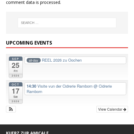
comment data is processed.
UPCOMING EVENTS
SEP
REEL 2026 zu Oochen
all-day
25
Fri
2026
OCT
14:30
Visite vun der Cidrerie Ramborn
@ Cidrerie
17
Ramborn
Sat
2026
View Calendar
KUERZ ZUR AMICALE