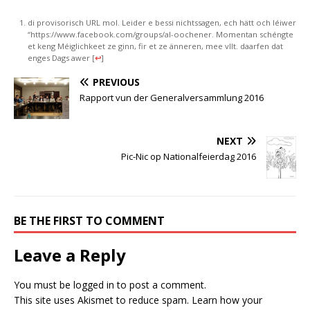
di provisorisch URL mol. Leider e bessi nichtssagen, ech hätt och léiwer
“https://www.facebook.com/groups/al-oochener. Momentan schéngte
et keng Méiglichkeet ze ginn, fir et ze änneren, mee vllt. daarfen dat
enges Dags awer
[
↩
]
PREVIOUS
Rapport vun der Generalversammlung 2016
NEXT
Pic-Nic op Nationalfeierdag 2016
BE THE FIRST TO COMMENT
Leave a Reply
You must be
logged in
to post a comment.
This site uses Akismet to reduce spam.
Learn how your