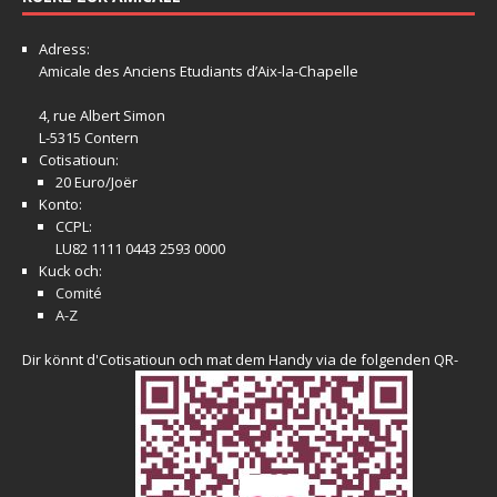
Adress:
Amicale
des Anciens Etudiants d’Aix-la-Chapelle
4, rue Albert Simon
L-5315 Contern
Cotisatioun:
20 Euro/Joër
Konto:
CCPL:
LU82 1111 0443 2593 0000
Kuck och:
Comité
A-Z
Dir könnt d'Cotisatioun och mat dem Handy via de folgenden QR-