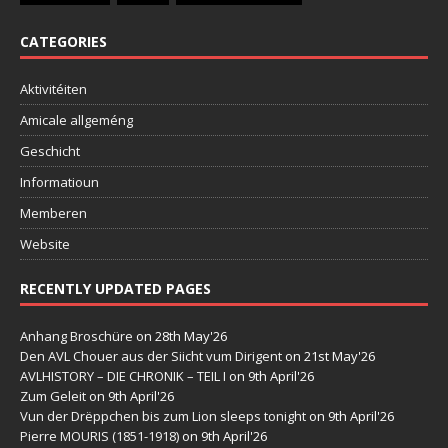
CATEGORIES
Aktivitéiten
Amicale allgeméng
Geschicht
Informatioun
Memberen
Website
RECENTLY UPDATED PAGES
Anhang Broschüre
on 28th May'26
Den AVL Chouer aus der Siicht vum Dirigent
on 21st May'26
AVLHISTORY – DIE CHRONIK – TEIL I
on 9th April'26
Zum Geleit
on 9th April'26
Vun der Drëppchen bis zum Lion sleeps tonight
on 9th April'26
Pierre MOURIS (1851-1918)
on 9th April'26