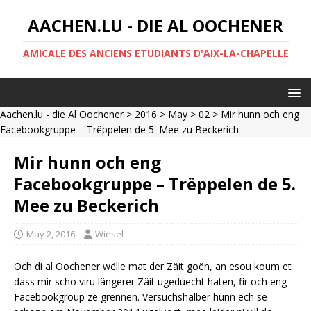
AACHEN.LU - DIE AL OOCHENER
AMICALE DES ANCIENS ETUDIANTS D'AIX-LA-CHAPELLE
Aachen.lu - die Al Oochener
>
2016
>
May
>
02
> Mir hunn och eng
Facebookgruppe – Trëppelen de 5. Mee zu Beckerich
Mir hunn och eng
Facebookgruppe – Trëppelen de 5.
Mee zu Beckerich
May 2, 2016
Wiesel
Och di al Oochener wëlle mat der Zäit goën, an esou koum et
dass mir scho viru längerer Zäit ugeduecht haten, fir och eng
Facebookgroup ze grënnen. Versuchshalber hunn ech se