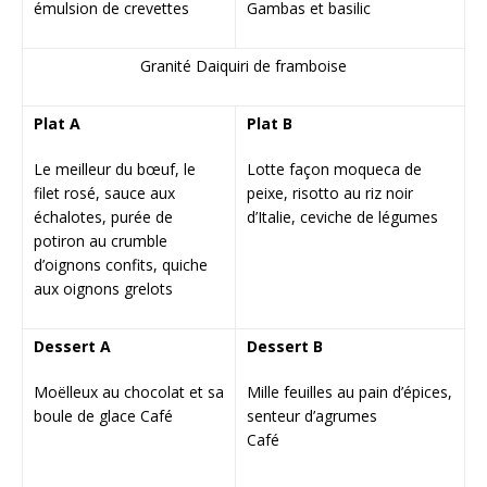
émulsion de crevettes
Gambas et basilic
Granité Daiquiri de framboise
Plat A
Plat B
Le meilleur du bœuf, le
Lotte façon moqueca de
filet rosé, sauce aux
peixe, risotto au riz noir
échalotes, purée de
d’Italie, ceviche de légumes
potiron au crumble
d’oignons confits, quiche
aux oignons grelots
Dessert A
Dessert B
Moëlleux au chocolat et sa
Mille feuilles au pain d’épices,
boule de glace Café
senteur d’agrumes
Café