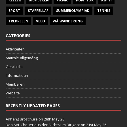
KEELEN
MEMBEREN
PICNIC
PONTTOR
RWTH
SPORT
STAFFELLAF
SUMMEROLYMPIAD
TENNIS
TREPPELEN
VELO
WÄIWANDERUNG
CATEGORIES
Aktivitéiten
Amicale allgeméng
Geschicht
Informatioun
Memberen
Website
RECENTLY UPDATED PAGES
Anhang Broschüre
on 28th May'26
Den AVL Chouer aus der Siicht vum Dirigent
on 21st May'26