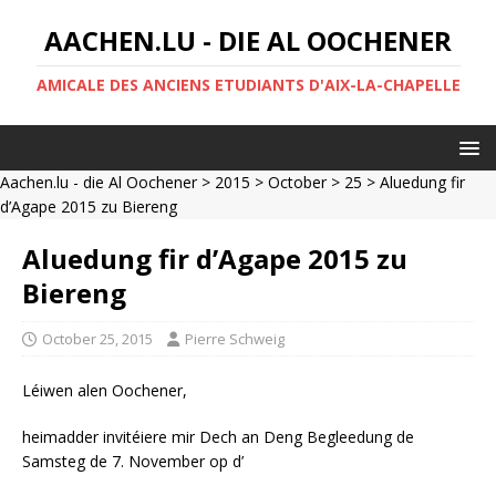
AACHEN.LU - DIE AL OOCHENER
AMICALE DES ANCIENS ETUDIANTS D'AIX-LA-CHAPELLE
Aachen.lu - die Al Oochener
>
2015
>
October
>
25
> Aluedung fir
d’Agape 2015 zu Biereng
Aluedung fir d’Agape 2015 zu
Biereng
October 25, 2015
Pierre Schweig
Léiwen alen Oochener,
heimadder invitéiere mir Dech an Deng Begleedung de
Samsteg de 7. November op d’