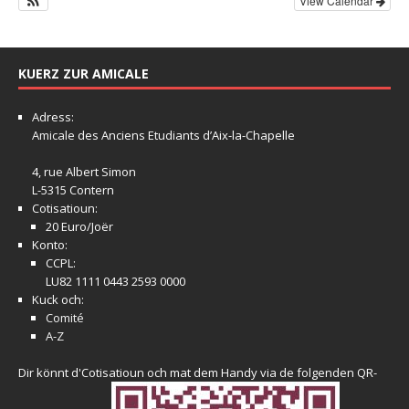
View Calendar
KUERZ ZUR AMICALE
Adress:
Amicale
des Anciens Etudiants d’Aix-la-Chapelle
4, rue Albert Simon
L-5315 Contern
Cotisatioun:
20 Euro/Joër
Konto:
CCPL:
LU82 1111 0443 2593 0000
Kuck och:
Comité
A-Z
Dir könnt d'Cotisatioun och mat dem Handy via de folgenden QR-