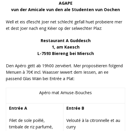
AGAPE
vun der Amicale vun den ale Studenten vun Oochen
Well et eis d’lescht Joer net schlecht gefall huet probeiere mer
et dest Joer nach eng Kéier op der selwechter Plaz:
Restaurant A Guddesch
1, am Kaesch
L-7593 Biereng bei Miersch
Den Apéro gëtt ab 19h00 zervéiert. Mer proposéieren folgend
Menuen à 70€ incl. Waasser iwwert dem Iessen, an ee
passend Glas Wäin bei Entrée a Plat:
Apéro mat Amuse-Bouches
Entrée A
Entrée B
Filet de sole poêlé,
Velouté à la citronnelle et au
timbale de riz parfumé,
curry