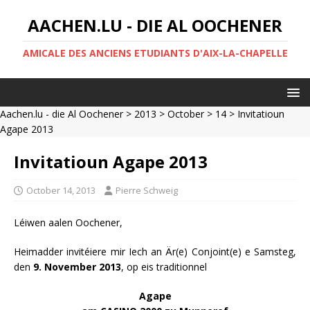
AACHEN.LU - DIE AL OOCHENER
AMICALE DES ANCIENS ETUDIANTS D'AIX-LA-CHAPELLE
Aachen.lu - die Al Oochener
>
2013
>
October
>
14
> Invitatioun
Agape 2013
Invitatioun Agape 2013
October 14, 2013
Pierre Schweig
Léiwen aalen Oochener,
Heimadder invitéiere mir Iech an Är(e) Conjoint(e) e Samsteg,
den
9. November 2013
, op eis traditionnel
Agape