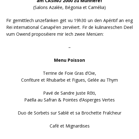
am CASINO 2000 zu Munneref
(Salons Azalée, Bégonia et Camélia)
Fir gemittlech unzefänken gët vu 19h30 un den Apéritif an eng
Rei international Canapé’en zervéiert. Fir de kulinareschen Deel
vum Owend proposéiere mir Iech zwee Menüen:
–
Menu Poisson
Terrine de Foie Gras d’Oie,
Confiture et Rhubarbe et Figues, Gelée au Thym
Pavé de Sandre Juste Rôti,
Paëlla au Safran & Pointes d’Asperges Vertes
Duo de Sorbets sur Sablé et sa Brochette Fraîcheur
Café et Mignardises
–