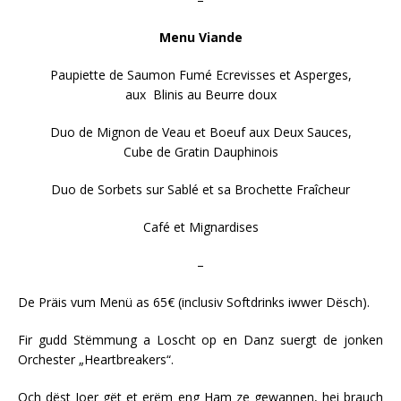
Menu Viande
Paupiette de Saumon Fumé Ecrevisses et Asperges,
aux Blinis au Beurre doux
Duo de Mignon de Veau et Boeuf aux Deux Sauces,
Cube de Gratin Dauphinois
Duo de Sorbets sur Sablé et sa Brochette Fraîcheur
Café et Mignardises
–
De Präis vum Menü as 65€ (inclusiv Softdrinks iwwer Dësch).
Fir gudd Stëmmung a Loscht op en Danz suergt de jonken
Orchester „Heartbreakers“.
Och dëst Joer gët et erëm eng Ham ze gewannen, hei brauch