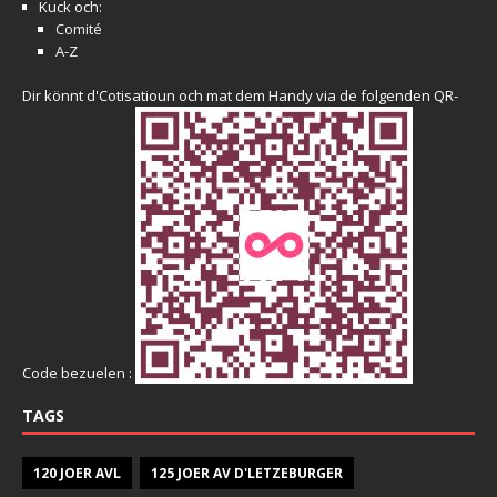
Kuck och:
Comité
A-Z
Dir könnt d'Cotisatioun och mat dem Handy via de folgenden QR-
Code bezuelen :
TAGS
120 JOER AVL
125 JOER AV D'LETZEBURGER