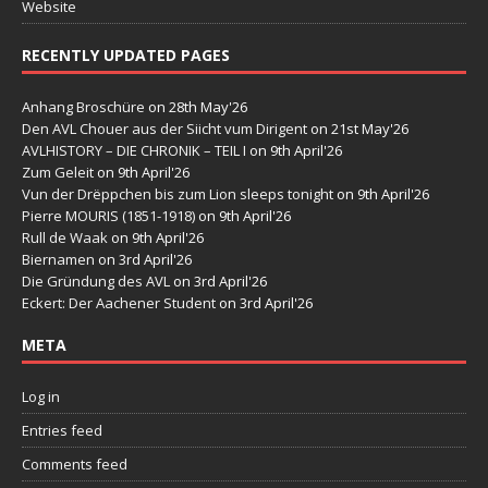
Website
RECENTLY UPDATED PAGES
Anhang Broschüre
on 28th May'26
Den AVL Chouer aus der Siicht vum Dirigent
on 21st May'26
AVLHISTORY – DIE CHRONIK – TEIL I
on 9th April'26
Zum Geleit
on 9th April'26
Vun der Drëppchen bis zum Lion sleeps tonight
on 9th April'26
Pierre MOURIS (1851-1918)
on 9th April'26
Rull de Waak
on 9th April'26
Biernamen
on 3rd April'26
Die Gründung des AVL
on 3rd April'26
Eckert: Der Aachener Student
on 3rd April'26
META
Log in
Entries feed
Comments feed