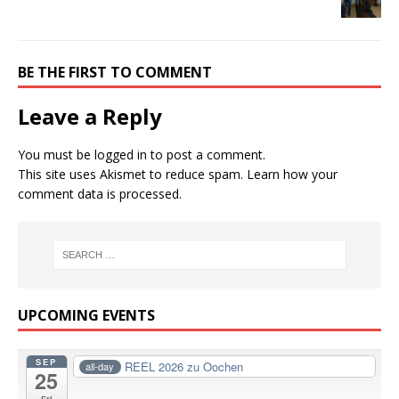
BE THE FIRST TO COMMENT
Leave a Reply
You must be
logged in
to post a comment.
This site uses Akismet to reduce spam.
Learn how your
comment data is processed.
UPCOMING EVENTS
SEP
REEL 2026 zu Oochen
all-day
25
Fri