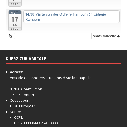
2026
OCT
14:30
Visite vun der Cidrerie Ramborn
@ Cidrerie
17
Ramborn
Sat
2026
View Calendar
KUERZ ZUR AMICALE
Adress:
Amicale
des Anciens Etudiants d’Aix-la-Chapelle
4, rue Albert Simon
L-5315 Contern
Cotisatioun:
20 Euro/Joër
Konto:
CCPL:
LU82 1111 0443 2593 0000