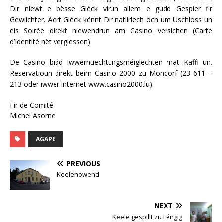
Dir niewt e bësse Gléck virun allem e gudd Gespier fir
Gewiichter. Äert Gléck kënnt Dir natiirlech och um Uschloss un
eis Soirée direkt niewendrun am Casino versichen (Carte
d’Identité nët vergiessen).
De Casino bidd Iwwernuechtungsméiglechten mat Kaffi un.
Reservatioun direkt beim Casino 2000 zu Mondorf (23 611 –
213 oder iwwer internet www.casino2000.lu).
Fir de Comité
Michel Asorne
AGAPE
PREVIOUS
Keelenowend
NEXT
Keele gespillt zu Féngig