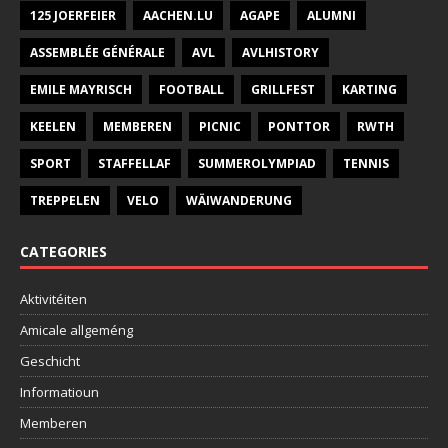
125 JOERFEIER
AACHEN.LU
AGAPE
ALUMNI
ASSEMBLÉE GÉNÉRALE
AVL
AVLHISTORY
EMILE MAYRISCH
FOOTBALL
GRILLFEST
KARTING
KEELEN
MEMBEREN
PICNIC
PONTTOR
RWTH
SPORT
STAFFELLAF
SUMMEROLYMPIAD
TENNIS
TREPPELEN
VELO
WÄIWANDERUNG
CATEGORIES
Aktivitéiten
Amicale allgeméng
Geschicht
Informatioun
Memberen