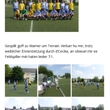
Gespillt guff zu Mamer um Terrain. Verluer hu mir, trotz
weiblicher Ënnerstetzung durch d’Cecilia, an obwuel mir ee
Feldspiller méi haten leider 7:1.