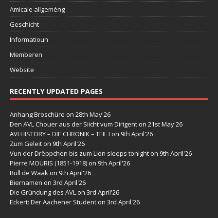
Amicale allgeméng
Geschicht
Informatioun
Memberen
Website
RECENTLY UPDATED PAGES
Anhang Broschüre
on 28th May'26
Den AVL Chouer aus der Siicht vum Dirigent
on 21st May'26
AVLHISTORY – DIE CHRONIK – TEIL I
on 9th April'26
Zum Geleit
on 9th April'26
Vun der Drëppchen bis zum Lion sleeps tonight
on 9th April'26
Pierre MOURIS (1851-1918)
on 9th April'26
Rull de Waak
on 9th April'26
Biernamen
on 3rd April'26
Die Gründung des AVL
on 3rd April'26
Eckert: Der Aachener Student
on 3rd April'26