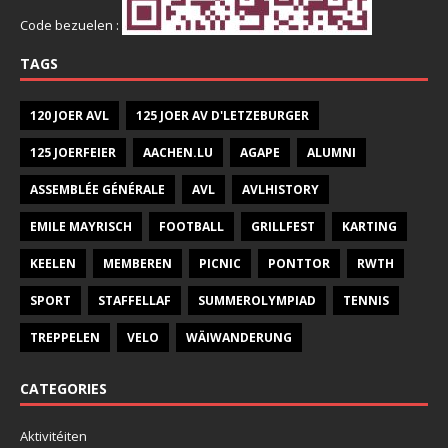
Code bezuelen :
TAGS
120 JOER AVL
125 JOER AV D'LETZEBURGER
125 JOERFEIER
AACHEN.LU
AGAPE
ALUMNI
ASSEMBLÉE GÉNÉRALE
AVL
AVLHISTORY
EMILE MAYRISCH
FOOTBALL
GRILLFEST
KARTING
KEELEN
MEMBEREN
PICNIC
PONTTOR
RWTH
SPORT
STAFFELLAF
SUMMEROLYMPIAD
TENNIS
TREPPELEN
VELO
WÄIWANDERUNG
CATEGORIES
Aktivitéiten