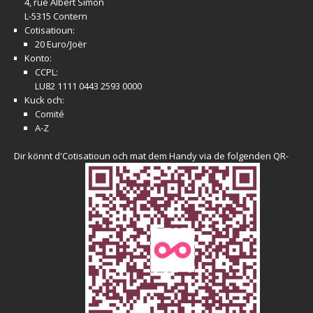
4, rue Albert Simon
L-5315 Contern
Cotisatioun:
20 Euro/Joër
Konto:
CCPL:
LU82 1111 0443 2593 0000
Kuck och:
Comité
A-Z
Dir könnt d'Cotisatioun och mat dem Handy via de folgenden QR-