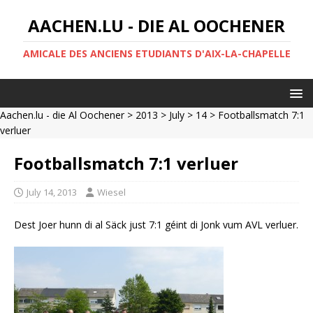
AACHEN.LU - DIE AL OOCHENER
AMICALE DES ANCIENS ETUDIANTS D'AIX-LA-CHAPELLE
Aachen.lu - die Al Oochener
>
2013
>
July
>
14
> Footballsmatch 7:1
verluer
Footballsmatch 7:1 verluer
July 14, 2013
Wiesel
Dest Joer hunn di al Säck just 7:1 géint di Jonk vum AVL verluer.