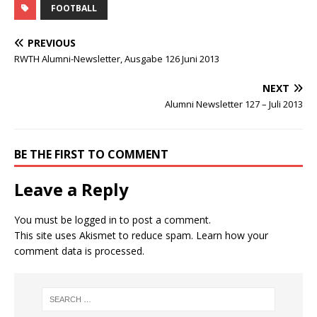
FOOTBALL
PREVIOUS
RWTH Alumni-Newsletter, Ausgabe 126 Juni 2013
NEXT
Alumni Newsletter 127 – Juli 2013
BE THE FIRST TO COMMENT
Leave a Reply
You must be
logged in
to post a comment.
This site uses Akismet to reduce spam.
Learn how your
comment data is processed.