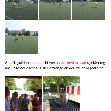
Gegrillt guff herno, anescht wéi an der
Invitatioun
ugekënnegt
am Paschtoueschhaus zu Bertrange an der
rue de la fontaine
.