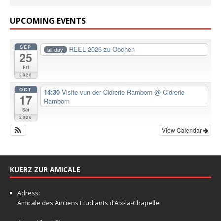
UPCOMING EVENTS
SEP
REEL 2026 zu Oochen
all-day
25
Fri
2026
OCT
14:30
Visite vun der Cidrerie Ramborn
@ Cidrerie
17
Ramborn
Sat
2026
View Calendar
KUERZ ZUR AMICALE
Adress:
Amicale
des Anciens Etudiants d’Aix-la-Chapelle