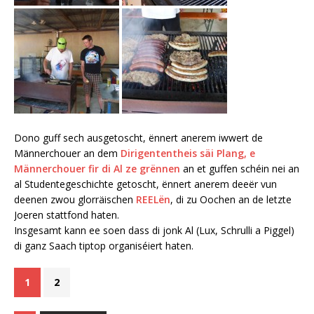
Dono guff sech ausgetoscht, ënnert anerem iwwert de
Männerchouer an dem
Dirigententheis säi Plang, e
Männerchouer fir di Al ze grënnen
an et guffen schéin nei an
al Studentegeschichte getoscht, ënnert anerem deeër vun
deenen zwou glorräischen
REELën
, di zu Oochen an de letzte
Joeren stattfond haten.
Insgesamt kann ee soen dass di jonk Al (Lux, Schrulli a Piggel)
di ganz Saach tiptop organiséiert haten.
1
2