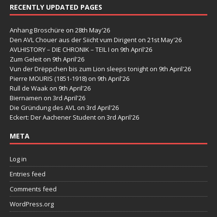
RECENTLY UPDATED PAGES
Anhang Broschüre
on 28th May'26
Den AVL Chouer aus der Siicht vum Dirigent
on 21st May'26
AVLHISTORY – DIE CHRONIK – TEIL I
on 9th April'26
Zum Geleit
on 9th April'26
Vun der Drëppchen bis zum Lion sleeps tonight
on 9th April'26
Pierre MOURIS (1851-1918)
on 9th April'26
Rull de Waak
on 9th April'26
Biernamen
on 3rd April'26
Die Gründung des AVL
on 3rd April'26
Eckert: Der Aachener Student
on 3rd April'26
META
Log in
Entries feed
Comments feed
WordPress.org