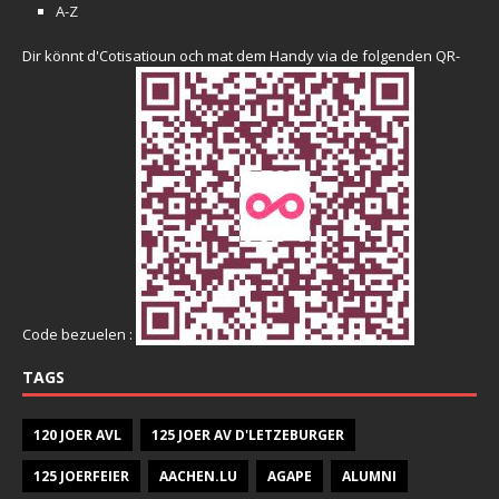
A-Z
Dir könnt d'Cotisatioun och mat dem Handy via de folgenden QR-
Code bezuelen :
TAGS
120 JOER AVL
125 JOER AV D'LETZEBURGER
125 JOERFEIER
AACHEN.LU
AGAPE
ALUMNI