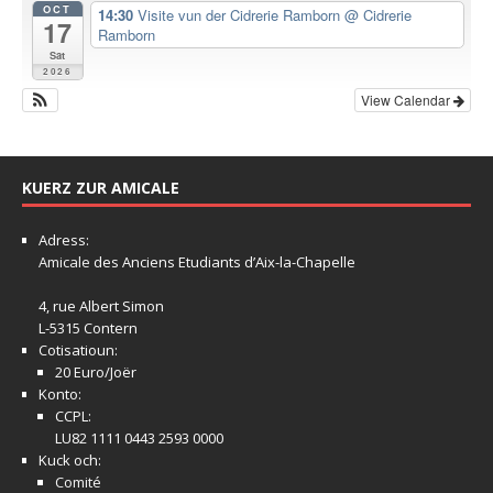
OCT
14:30
Visite vun der Cidrerie Ramborn
@ Cidrerie
17
Ramborn
Sat
2026
View Calendar
KUERZ ZUR AMICALE
Adress:
Amicale
des Anciens Etudiants d’Aix-la-Chapelle
4, rue Albert Simon
L-5315 Contern
Cotisatioun:
20 Euro/Joër
Konto:
CCPL:
LU82 1111 0443 2593 0000
Kuck och:
Comité