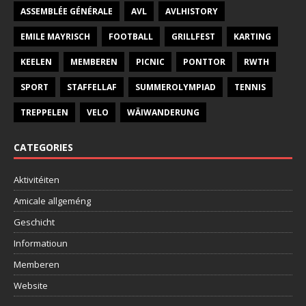
ASSEMBLÉE GÉNÉRALE
AVL
AVLHISTORY
EMILE MAYRISCH
FOOTBALL
GRILLFEST
KARTING
KEELEN
MEMBEREN
PICNIC
PONTTOR
RWTH
SPORT
STAFFELLAF
SUMMEROLYMPIAD
TENNIS
TREPPELEN
VELO
WÄIWANDERUNG
CATEGORIES
Aktivitéiten
Amicale allgeméng
Geschicht
Informatioun
Memberen
Website