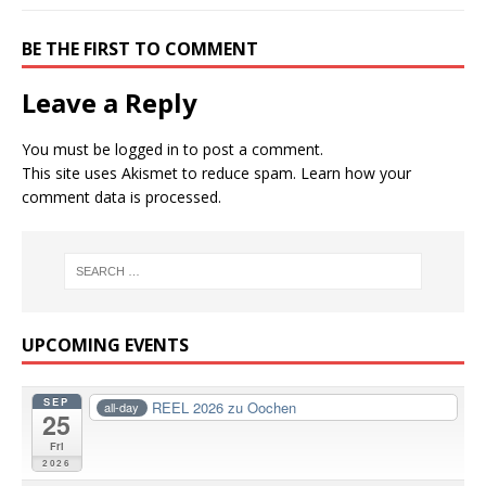
BE THE FIRST TO COMMENT
Leave a Reply
You must be
logged in
to post a comment.
This site uses Akismet to reduce spam.
Learn how your
comment data is processed.
UPCOMING EVENTS
SEP
REEL 2026 zu Oochen
all-day
25
Fri
2026