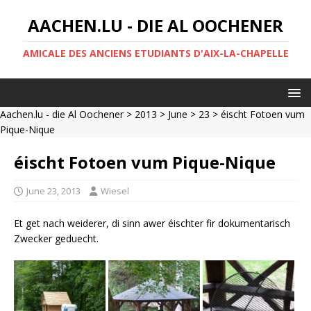
AACHEN.LU - DIE AL OOCHENER
AMICALE DES ANCIENS ETUDIANTS D'AIX-LA-CHAPELLE
Aachen.lu - die Al Oochener
>
2013
>
June
>
23
> éischt Fotoen vum
Pique-Nique
éischt Fotoen vum Pique-Nique
June 23, 2013
Wiesel
Et get nach weiderer, di sinn awer éischter fir dokumentarisch
Zwecker geduecht.