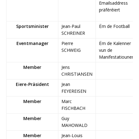
Emailsaddress
präféréiert
Sportsminister
Jean-Paul
Ëm de Football
SCHREINER
Eventmanager
Pierre
Ëm de Kalenner
SCHWEIG
vun de
Manifestatiounen
Member
Jens
CHRISTIANSEN
Eiere-Präsident
Jean
FEYEREISEN
Member
Marc
FISCHBACH
Member
Guy
MAHOWALD
Member
Jean-Louis