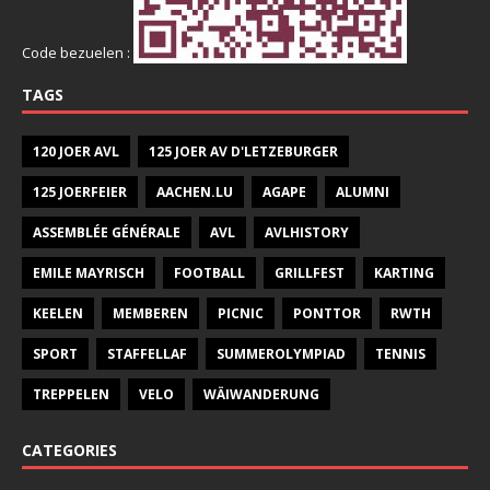
Code bezuelen :
TAGS
120 JOER AVL
125 JOER AV D'LETZEBURGER
125 JOERFEIER
AACHEN.LU
AGAPE
ALUMNI
ASSEMBLÉE GÉNÉRALE
AVL
AVLHISTORY
EMILE MAYRISCH
FOOTBALL
GRILLFEST
KARTING
KEELEN
MEMBEREN
PICNIC
PONTTOR
RWTH
SPORT
STAFFELLAF
SUMMEROLYMPIAD
TENNIS
TREPPELEN
VELO
WÄIWANDERUNG
CATEGORIES