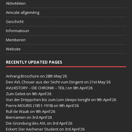
Aktivitéiten
Amicale allgeméng
Geschicht
Informatioun
Memberen
Website
RECENTLY UPDATED PAGES
Anhang Broschüre
on 28th May'26
Den AVL Chouer aus der Siicht vum Dirigent
on 21st May'26
AVLHISTORY – DIE CHRONIK – TEIL I
on 9th April'26
Zum Geleit
on 9th April'26
Vun der Drëppchen bis zum Lion sleeps tonight
on 9th April'26
Pierre MOURIS (1851-1918)
on 9th April'26
Rull de Waak
on 9th April'26
Biernamen
on 3rd April'26
Die Gründung des AVL
on 3rd April'26
Eckert: Der Aachener Student
on 3rd April'26