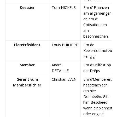
Keessier
Tom NICKELS
Ëm d’ Finanzen
am allgemengen
an ëm d’
Cotisatiounen
am
besonneschen.
EierePräsident
Louis PHILIPPE
Ëm de
Keelentournoi zu
Féngig
Member
André
Ëm d’Grillfest op
DETAILLE
der Drëps
Gérant vum
Christian EVEN
Ëm d’Memberen,
Membersfichier
haaptsächlech
ëm hier
Donnéeën. Gitt
him Bescheed
wann dir plënnert
oder eng nei