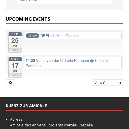
UPCOMING EVENTS
SEP
REEL 2026 zu Oochen
all-day
25
Fri
2026
OCT
14:30
Visite vun der Cidrerie Ramborn
@ Cidrerie
17
Ramborn
Sat
2026
View Calendar
KUERZ ZUR AMICALE
Adress:
Amicale
des Anciens Etudiants d’Aix-la-Chapelle