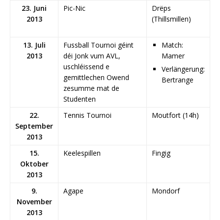
23. Juni
Pic-Nic
Drëps
2013
(Thillsmillen)
13. Juli
Fussball Tournoi géint
Match:
2013
déi Jonk vum AVL,
Mamer
uschléissend e
Verlängerung:
gemittlechen Owend
Bertrange
zesumme mat de
Studenten
22.
Tennis Tournoi
Moutfort (14h)
September
2013
15.
Keelespillen
Fingig
Oktober
2013
9.
Agape
Mondorf
November
2013