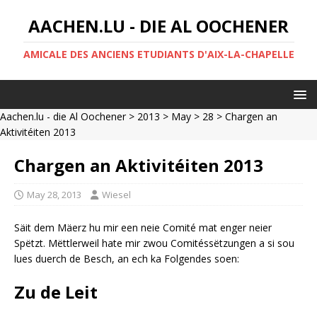
AACHEN.LU - DIE AL OOCHENER
AMICALE DES ANCIENS ETUDIANTS D'AIX-LA-CHAPELLE
Aachen.lu - die Al Oochener
>
2013
>
May
>
28
> Chargen an
Aktivitéiten 2013
Chargen an Aktivitéiten 2013
May 28, 2013
Wiesel
Säit dem Mäerz hu mir een neie Comité mat enger neier
Spëtzt. Mëttlerweil hate mir zwou Comitéssëtzungen a si sou
lues duerch de Besch, an ech ka Folgendes soen:
Zu de Leit