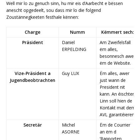
Well mir lo zu genuch sinn, hu mir eis d’Aarbecht e bëssen
anescht opgedeelt, sou dass mir lo die folgend
Zoustännegkeeten festhale kënnen:
Charge
Numm
Këmmert sech:
Präsident
Daniel
Am Zweifelsfall
ERPELDING
ëm alles,
besonnesch awer
ëm de Website.
Vize-Präsident a
Guy LUX
Ëm alles, awer
Jugendbeobtrachten
just wann de
President nit
kann. An éischter
Linn soll hien de
Kontakt mat dem
AVL garantéieren
Secretär
Michel
Ëm de Courrier
ASORNE
an ëm d
‘Rapporten