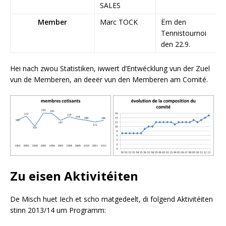
SALES
Member
Marc TOCK
Ëm den
Tennistournoi
den 22.9.
Hei nach zwou Statistiken, iwwert d’Entwécklung vun der Zuel
vun de Memberen, an deeër vun den Memberen am Comité.
Zu eisen Aktivitéiten
De Misch huet Iech et scho matgedeelt, di folgend Aktivitéiten
stinn 2013/14 um Programm: