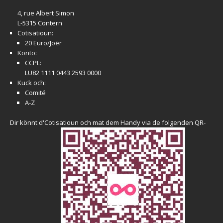
4, rue Albert Simon
L-5315 Contern
Cotisatioun:
20 Euro/Joër
Konto:
CCPL:
LU82 1111 0443 2593 0000
Kuck och:
Comité
A-Z
Dir könnt d'Cotisatioun och mat dem Handy via de folgenden QR-