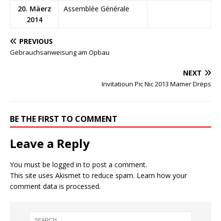
20. Mäerz
Assemblée Générale
2014
PREVIOUS
Gebrauchsanweisung am Opbau
NEXT
Invitatioun Pic Nic 2013 Mamer Drëps
BE THE FIRST TO COMMENT
Leave a Reply
You must be
logged in
to post a comment.
This site uses Akismet to reduce spam.
Learn how your
comment data is processed.