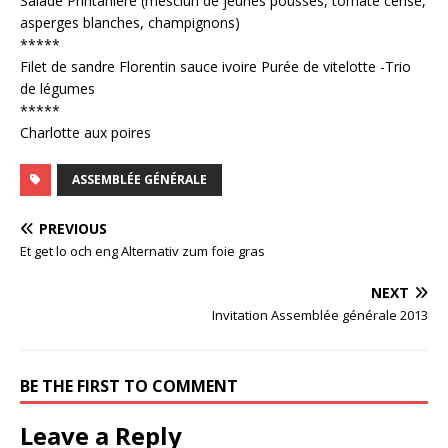
Salade Printanière (mesclun de jeunes pousses, tomate cerise,
asperges blanches, champignons)
*****
Filet de sandre Florentin sauce ivoire Purée de vitelotte -Trio
de légumes
*****
Charlotte aux poires
ASSEMBLÉE GÉNÉRALE
PREVIOUS
Et get lo och eng Alternativ zum foie gras
NEXT
Invitation Assemblée générale 2013
BE THE FIRST TO COMMENT
Leave a Reply