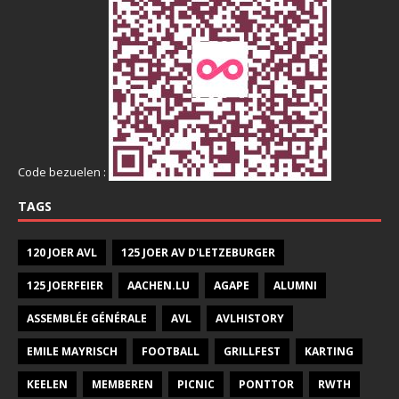
Code bezuelen :
TAGS
120 JOER AVL
125 JOER AV D'LETZEBURGER
125 JOERFEIER
AACHEN.LU
AGAPE
ALUMNI
ASSEMBLÉE GÉNÉRALE
AVL
AVLHISTORY
EMILE MAYRISCH
FOOTBALL
GRILLFEST
KARTING
KEELEN
MEMBEREN
PICNIC
PONTTOR
RWTH