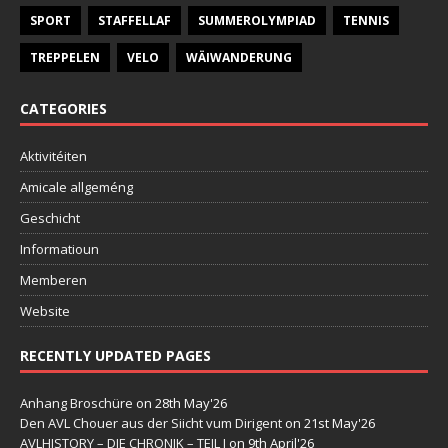
SPORT
STAFFELLAF
SUMMEROLYMPIAD
TENNIS
TREPPELEN
VELO
WÄIWANDERUNG
CATEGORIES
Aktivitéiten
Amicale allgeméng
Geschicht
Informatioun
Memberen
Website
RECENTLY UPDATED PAGES
Anhang Broschüre
on 28th May'26
Den AVL Chouer aus der Siicht vum Dirigent
on 21st May'26
AVLHISTORY – DIE CHRONIK – TEIL I
on 9th April'26