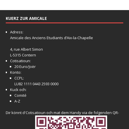
KUERZ ZUR AMICALE
Adress:
Amicale
des Anciens Etudiants d’Aix-la-Chapelle
4, rue Albert Simon
L-5315 Contern
Cotisatioun:
20 Euro/Joër
Konto:
CCPL:
LU82 1111 0443 2593 0000
Kuck och:
Comité
A-Z
Dir könnt d'Cotisatioun och mat dem Handy via de folgenden QR-