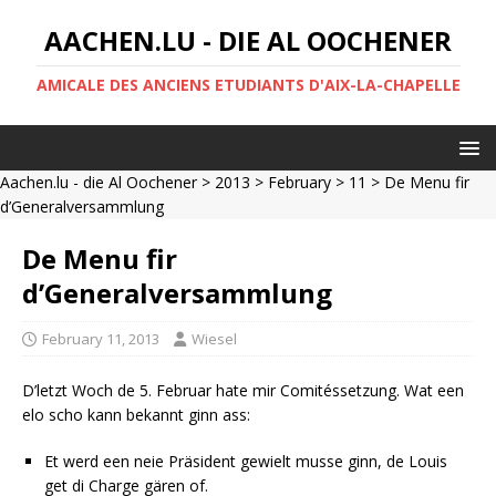
AACHEN.LU - DIE AL OOCHENER
AMICALE DES ANCIENS ETUDIANTS D'AIX-LA-CHAPELLE
Aachen.lu - die Al Oochener
>
2013
>
February
>
11
> De Menu fir
d’Generalversammlung
De Menu fir
d’Generalversammlung
February 11, 2013
Wiesel
D’letzt Woch de 5. Februar hate mir Comitéssetzung. Wat een
elo scho kann bekannt ginn ass:
Et werd een neie Präsident gewielt musse ginn, de Louis
get di Charge gären of.