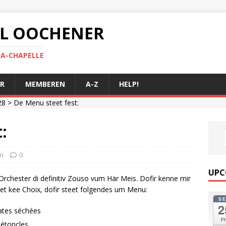
 AL OOCHENER
LA-CHAPELLE
R
MEMBEREN
A-Z
HELP!
28
> De Menu steet fest:
:
en
0
UPC
n Orchester di definitiv Zouso vum Här Meis. Dofir kenne mir
t et kee Choix, dofir steet folgendes um Menu:
S
2
tes séchées
Fr
Pétoncles