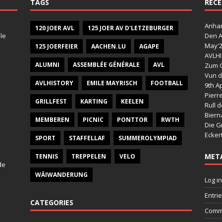
TAGS
RECE
Anhan
120 JOER AVL
125 JOER AV D'LETZEBURGER
le
Den A
May'
125 JOERFEIER
AACHEN.LU
AGAPE
AVLHI
ALUMNI
ASSEMBLÉE GÉNÉRALE
AVL
Zum G
Vun d
AVLHISTORY
EMILE MAYRISCH
FOOTBALL
9th Ap
Pierr
GRILLFEST
KARTING
KEELEN
Rull 
Bier
MEMBEREN
PICNIC
PONTTOR
RWTH
Die G
Ecker
SPORT
STAFFELLAF
SUMMEROLYMPIAD
MET
TENNIS
TREPPELEN
VELO
de
WÄIWANDERUNG
Log in
Entri
CATEGORIES
Comm