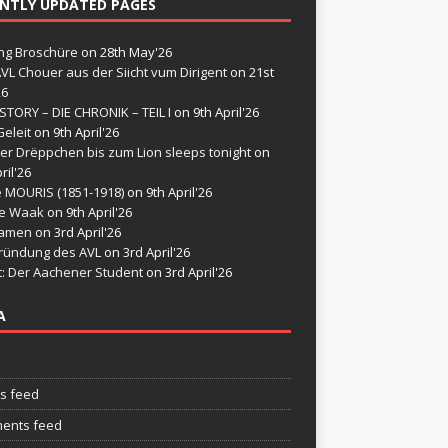
NTLY UPDATED PAGES
g Broschüre
on 28th May'26
VL Chouer aus der Siicht vum Dirigent
on 21st
26
STORY – DIE CHRONIK – TEIL I
on 9th April'26
eleit
on 9th April'26
er Drëppchen bis zum Lion sleeps tonight
on
ril'26
e MOURIS (1851-1918)
on 9th April'26
de Waak
on 9th April'26
namen
on 3rd April'26
ründung des AVL
on 3rd April'26
t: Der Aachener Student
on 3rd April'26
A
es feed
ents feed