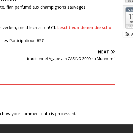
20
ette, flan parfumé aux champignons sauvages
O
1
Sa
 zécken, meld Iech alt un! Cf.
Lëscht vun denen die scho
20
ises Participatioun 65€
NEXT
traditionnel Agape am CASINO 2000 zu Munneref
n how your comment data is processed.