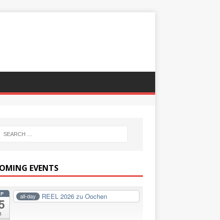
OMING EVENTS
EP
REEL 2026 zu Oochen
all-day
5
i