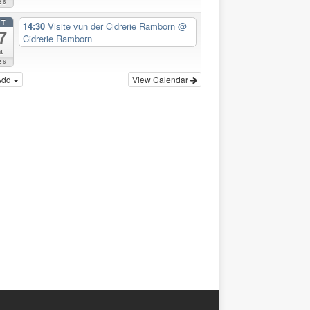
26
CT
14:30
Visite vun der Cidrerie Ramborn
@
7
Cidrerie Ramborn
t
26
Add
View Calendar