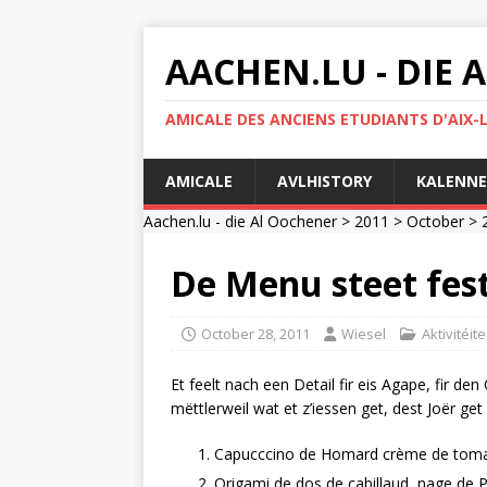
AACHEN.LU - DIE
AMICALE DES ANCIENS ETUDIANTS D'AIX-
AMICALE
AVLHISTORY
KALENNE
Aachen.lu - die Al Oochener
>
2011
>
October
>
De Menu steet fest
October 28, 2011
Wiesel
Aktivitéit
Et feelt nach een Detail fir eis Agape, fir de
mëttlerweil wat et z’iessen get, dest Joër ge
Capucccino de Homard crème de toma
Origami de dos de cabillaud, nage de 