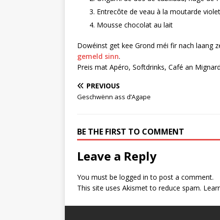
Entrecôte de veau à la moutarde viol
Mousse chocolat au lait
Dowéinst get kee Grond méi fir nach laang ze
gemeld sinn
.
Preis mat Apéro, Softdrinks, Café an Mignard
PREVIOUS
Geschwënn ass d’Agape
BE THE FIRST TO COMMENT
Leave a Reply
You must be
logged in
to post a comment.
This site uses Akismet to reduce spam.
Lear