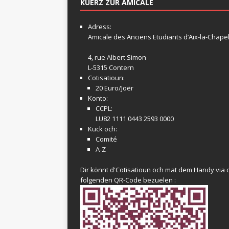
KUERZ ZUR AMICALE
Adress:
Amicale
des Anciens Etudiants d’Aix-la-Chapel
4, rue Albert Simon
L-5315 Contern
Cotisatioun:
20 Euro/Joër
Konto:
CCPL:
LU82 1111 0443 2593 0000
Kuck och:
Comité
A-Z
Dir könnt d'Cotisatioun och mat dem Handy via 
folgenden QR-Code bezuelen :