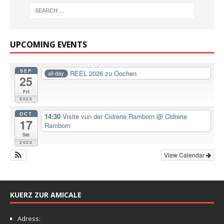
UPCOMING EVENTS
SEP
REEL 2026 zu Oochen
all-day
25
Fri
2026
OCT
14:30
Visite vun der Cidrerie Ramborn
@ Cidrerie
17
Ramborn
Sat
2026
View Calendar
KUERZ ZUR AMICALE
Adress: