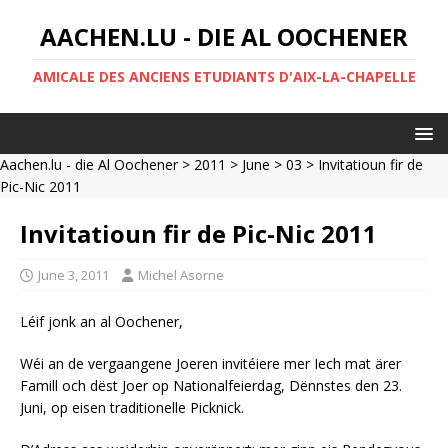
AACHEN.LU - DIE AL OOCHENER
AMICALE DES ANCIENS ETUDIANTS D'AIX-LA-CHAPELLE
Aachen.lu - die Al Oochener
>
2011
>
June
>
03
> Invitatioun fir de
Pic-Nic 2011
Invitatioun fir de Pic-Nic 2011
June 3, 2011
Michel Asorne
Léif jonk an al Oochener,
Wéi an de vergaangene Joeren invitéiere mer Iech mat ärer
Famill och dëst Joer op Nationalfeierdag, Dënnstes den 23.
Juni, op eisen traditionelle Picknick.