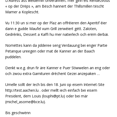
D’Adress ass weiderhin onverännert: mer ginn eis Rendezvous
« op der Drëps », am Bësch hannert der Thillsmillen tëscht
Mamer a Koplescht.
Vu 11:30 un si mer op der Plaz an offréieren den Aperitif éier
dann e gudde Maufel vum Grill zerwéiert gëtt. Zaloten,
Gedrénks, Dessert a Kaffi hu mer natierlech och erëm derbäi.
Nomëttes kann da jidderee seng Verdauung bei enger Partie
Petanque ureegen oder mat de Kanner an der Baach
puddelen.
Denkt w.e.g. drun fir äre Kanner e Puer Stiwwelen an eng oder
och zwou extra Garnituren dréchent Gezei anzepaken …
Umelle sollt der Iech bis den 18. Juni op eisem Internet-Site
http://test.aachen.lu . oder mellt iech einfach bei eisem
President, dem Louis (louphi@pt.lu) oder bei mär
(michel_asorne@bce.lu).
Bis geschwënn