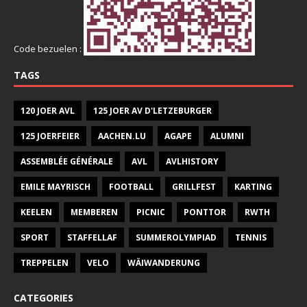
Code bezuelen :
TAGS
120 JOER AVL
125 JOER AV D'LETZEBURGER
125 JOERFEIER
AACHEN.LU
AGAPE
ALUMNI
ASSEMBLÉE GÉNÉRALE
AVL
AVLHISTORY
EMILE MAYRISCH
FOOTBALL
GRILLFEST
KARTING
KEELEN
MEMBEREN
PICNIC
PONTTOR
RWTH
SPORT
STAFFELLAF
SUMMEROLYMPIAD
TENNIS
TREPPELEN
VELO
WÄIWANDERUNG
CATEGORIES