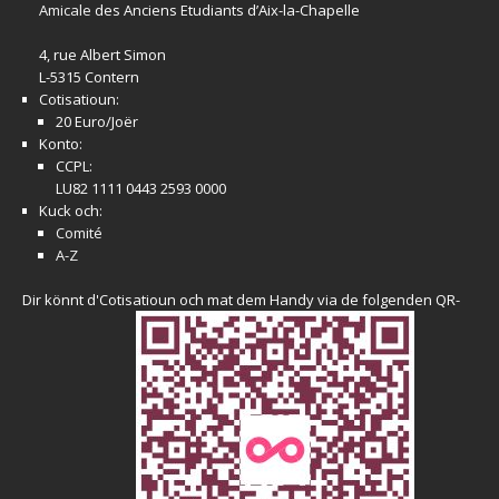
Amicale
des Anciens Etudiants d’Aix-la-Chapelle
4, rue Albert Simon
L-5315 Contern
Cotisatioun:
20 Euro/Joër
Konto:
CCPL:
LU82 1111 0443 2593 0000
Kuck och:
Comité
A-Z
Dir könnt d'Cotisatioun och mat dem Handy via de folgenden QR-