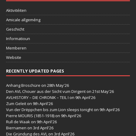
Aktivitéiten
Amicale allgeméng
Geschicht
Informatioun
Memberen
Website
RECENTLY UPDATED PAGES
Anhang Broschüre
on 28th May'26
Den AVL Chouer aus der Siicht vum Dirigent
on 21st May'26
AVLHISTORY – DIE CHRONIK – TEIL I
on 9th April'26
Zum Geleit
on 9th April'26
Vun der Drëppchen bis zum Lion sleeps tonight
on 9th April'26
Pierre MOURIS (1851-1918)
on 9th April'26
Rull de Waak
on 9th April'26
Biernamen
on 3rd April'26
Die Gründung des AVL
on 3rd April'26