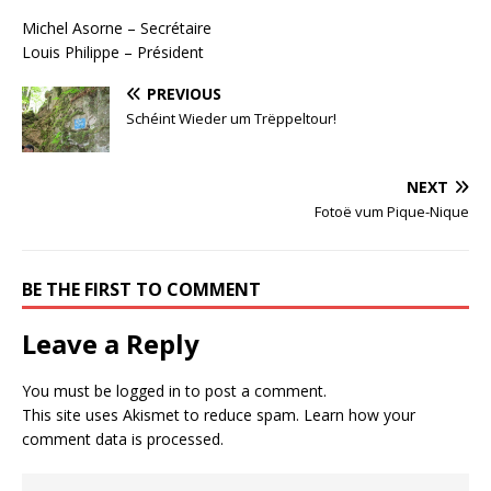
Michel Asorne – Secrétaire
Louis Philippe – Président
PREVIOUS
Schéint Wieder um Trëppeltour!
NEXT
Fotoë vum Pique-Nique
BE THE FIRST TO COMMENT
Leave a Reply
You must be
logged in
to post a comment.
This site uses Akismet to reduce spam.
Learn how your
comment data is processed.