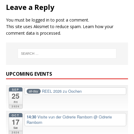
Leave a Reply
You must be
logged in
to post a comment.
This site uses Akismet to reduce spam.
Learn how your
comment data is processed.
UPCOMING EVENTS
SEP
REEL 2026 zu Oochen
all-day
25
Fri
2026
OCT
14:30
Visite vun der Cidrerie Ramborn
@ Cidrerie
17
Ramborn
Sat
2026