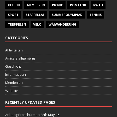
KEELEN
MEMBEREN
PICNIC
PONTTOR
RWTH
SPORT
STAFFELLAF
SUMMEROLYMPIAD
TENNIS
TREPPELEN
VELO
WÄIWANDERUNG
CATEGORIES
Aktivitéiten
Amicale allgeméng
Geschicht
Informatioun
Memberen
Website
RECENTLY UPDATED PAGES
Anhang Broschüre
on 28th May'26