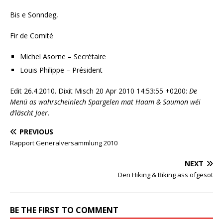
Bis e Sonndeg,
Fir de Comité
Michel Asorne – Secrétaire
Louis Philippe – Président
Edit 26.4.2010. Dixit Misch 20 Apr 2010 14:53:55 +0200:
De
Menü as wahrscheinlech Spargelen mat Haam & Saumon wéi
d’läscht Joer.
PREVIOUS
Rapport Generalversammlung 2010
NEXT
Den Hiking & Biking ass ofgesot
BE THE FIRST TO COMMENT