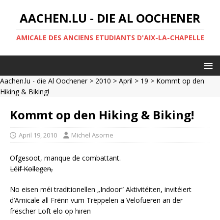
AACHEN.LU - DIE AL OOCHENER
AMICALE DES ANCIENS ETUDIANTS D'AIX-LA-CHAPELLE
Aachen.lu - die Al Oochener
>
2010
>
April
>
19
> Kommt op den
Hiking & Biking!
Kommt op den Hiking & Biking!
April 19, 2010
Michel Asorne
Ofgesoot, manque de combattant.
Léif Kollegen,
No eisen méi traditionellen „Indoor“ Aktivitéiten, invitéiert
d’Amicale all Frënn vum Trëppelen a Velofueren an der
frëscher Loft elo op hiren