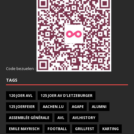
Code bezuelen :
TAGS
120 JOER AVL
125 JOER AV D'LETZEBURGER
125 JOERFEIER
AACHEN.LU
AGAPE
ALUMNI
ASSEMBLÉE GÉNÉRALE
AVL
AVLHISTORY
EMILE MAYRISCH
FOOTBALL
GRILLFEST
KARTING