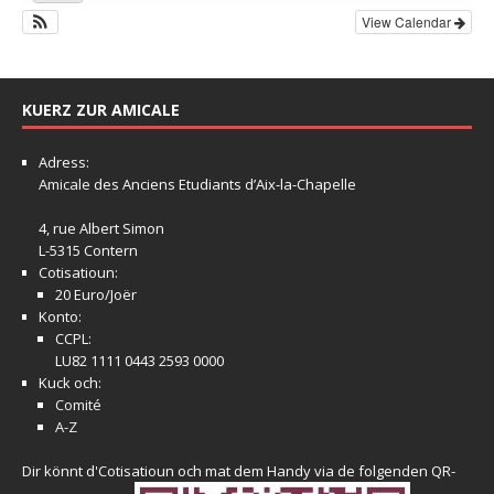
View Calendar
KUERZ ZUR AMICALE
Adress:
Amicale
des Anciens Etudiants d’Aix-la-Chapelle
4, rue Albert Simon
L-5315 Contern
Cotisatioun:
20 Euro/Joër
Konto:
CCPL:
LU82 1111 0443 2593 0000
Kuck och:
Comité
A-Z
Dir könnt d'Cotisatioun och mat dem Handy via de folgenden QR-