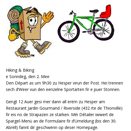
Hiking & Biking
e Sonndeg, den 2. Mee
Den Départ as um 9h30 zu Hesper virun der Post. Hei trennen
sech d’Weer vun den eenzelne Sportarten fir e puer Stonnen.
Gengt 12 Auer gesi mer dann all erëm zu Hesper am
Restaurant Jardin Gourmand / Riverside (432 rte de Thionville)
fir eis no de Strapazen ze stärken. Méi Détailer iwwert de
Spargel-Menü an de Formulaire fir d’Umeldung (bis den 30.
Abrëll) fannt dir geschwënn op deser Homepage.