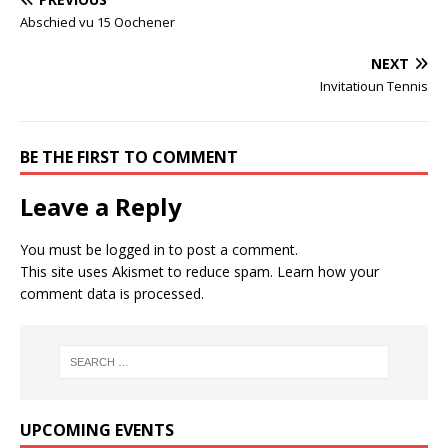
Abschied vu 15 Oochener
NEXT
Invitatioun Tennis
BE THE FIRST TO COMMENT
Leave a Reply
You must be
logged in
to post a comment.
This site uses Akismet to reduce spam.
Learn how your
comment data is processed.
UPCOMING EVENTS