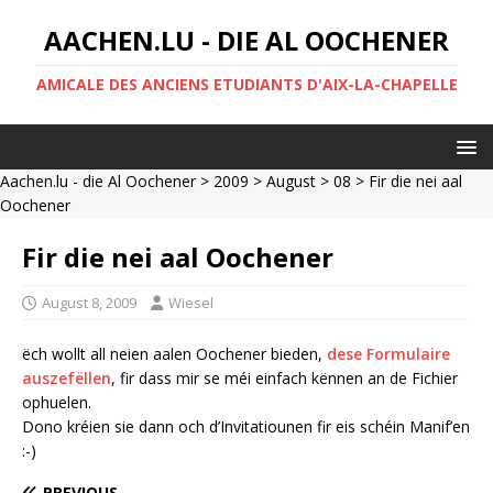
AACHEN.LU - DIE AL OOCHENER
AMICALE DES ANCIENS ETUDIANTS D'AIX-LA-CHAPELLE
Aachen.lu - die Al Oochener
>
2009
>
August
>
08
> Fir die nei aal
Oochener
Fir die nei aal Oochener
August 8, 2009
Wiesel
ëch wollt all neien aalen Oochener bieden,
dese Formulaire
auszefëllen
, fir dass mir se méi einfach kënnen an de Fichier
ophuelen.
Dono kréien sie dann och d’Invitatiounen fir eis schéin Manif’en
:-)
PREVIOUS