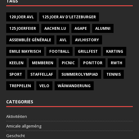
TAGS
120 JOER AVL
125 JOER AV D'LETZEBURGER
125 JOERFEIER
AACHEN.LU
AGAPE
ALUMNI
ASSEMBLÉE GÉNÉRALE
AVL
AVLHISTORY
EMILE MAYRISCH
FOOTBALL
GRILLFEST
KARTING
KEELEN
MEMBEREN
PICNIC
PONTTOR
RWTH
SPORT
STAFFELLAF
SUMMEROLYMPIAD
TENNIS
TREPPELEN
VELO
WÄIWANDERUNG
CATEGORIES
Aktivitéiten
Amicale allgeméng
Geschicht