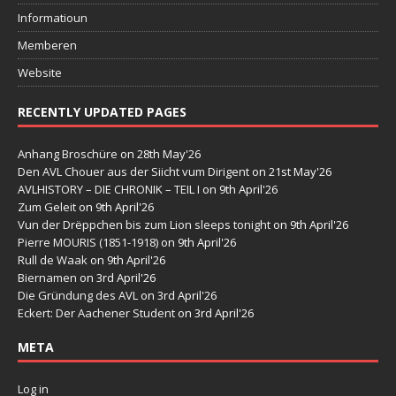
Informatioun
Memberen
Website
RECENTLY UPDATED PAGES
Anhang Broschüre
on 28th May'26
Den AVL Chouer aus der Siicht vum Dirigent
on 21st May'26
AVLHISTORY – DIE CHRONIK – TEIL I
on 9th April'26
Zum Geleit
on 9th April'26
Vun der Drëppchen bis zum Lion sleeps tonight
on 9th April'26
Pierre MOURIS (1851-1918)
on 9th April'26
Rull de Waak
on 9th April'26
Biernamen
on 3rd April'26
Die Gründung des AVL
on 3rd April'26
Eckert: Der Aachener Student
on 3rd April'26
META
Log in