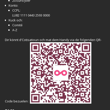
20 Euro/Joër
Konto:
CCPL:
LU82 1111 0443 2593 0000
Kuck och:
Comité
A-Z
Dir könnt d'Cotisatioun och mat dem Handy via de folgenden QR-
Code bezuelen :