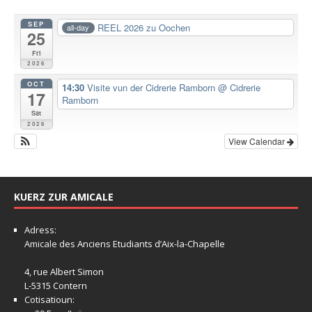
SEP
REEL 2026 zu Oochen
all-day
25
Fri
2026
OCT
14:30
Visite vun der Cidrerie Ramborn
@ Cidrerie
17
Ramborn
Sat
2026
View Calendar
KUERZ ZUR AMICALE
Adress:
Amicale
des Anciens Etudiants d’Aix-la-Chapelle
4, rue Albert Simon
L-5315 Contern
Cotisatioun: